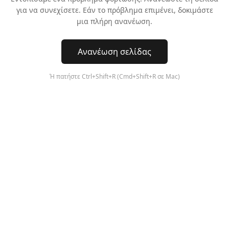
για να συνεχίσετε. Εάν το πρόβλημα επιμένει, δοκιμάστε
μια πλήρη ανανέωση.
Ανανέωση σελίδας
Ή πατήστε Ctrl+Shift+R (Cmd+Shift+R σε Mac)