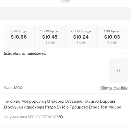
0 - 9 Τεμάχια
10 - 19 Τεμάχια
20 - 29 Τεμάχια
≥ 30 Τεμάχια
$
10.66
$
10.45
$
10.24
$
10.03
$
10.66
$
10.66
$
10.66
Δείτε όλες τις παραλλαγές
+
1
Χωρίς MOQ
Οδηγός Μεγεθών
Γυναικεία Μακρυμάνικη Μπλούζα Oversized Πλυμένο Βαμβάκι
Στρογγυλή Λαιμόκοψη Ρετρό Σχέδιο Γράμματα Στρας Τοπ Μαύρο
Αναγνωριστικό SPU
:
EVFPZYMQ7V