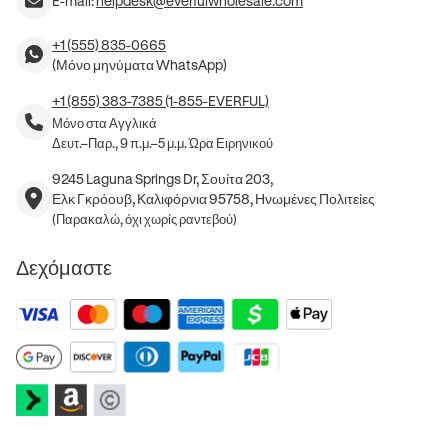
E-mail:
helpdesk@everfulwholesale.com
+1 (555) 835-0665
(Μόνο μηνύματα WhatsApp)
+1 (855) 383-7385 (1-855-EVERFUL)
Μόνο στα Αγγλικά
Δευτ.–Παρ., 9 π.μ.–5 μ.μ. Ώρα Ειρηνικού
9245 Laguna Springs Dr, Σουίτα 203,
Ελκ Γκρόουβ, Καλιφόρνια 95758, Ηνωμένες Πολιτείες
(Παρακαλώ, όχι χωρίς ραντεβού)
Δεχόμαστε