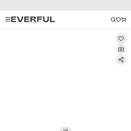
Περιγραφή
Λεπτομερείς εικόνες
Σύσταση
1
/
4