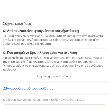
Συχνές ερωτήσεις
Q:
Από τι υλικά είναι φτιαγμένα τα κοσμήματά σας;
Τα υλικά ποικίλλουν ανά είδος. Ειδικευόμαστε σε κοσμήματα από ανοξείδωτο
ατσάλι και τιτάνιο, αλλά προσφέρουμε επίσης επιλογές από επιχρυσωμένο
ασήμι, χαλκό, ορείχαλκο και κράματα.
Q:
Πού μπορώ να βρω πληροφορίες για το υλικό;
Για να βρείτε το συγκεκριμένο υλικό για ένα SKU που σας ενδιαφέρει, ελέγξτε
την «Περιγραφή» ή τις «Λεπτομερείς εικόνες» στη σελίδα του προϊόντος.
Μπορείτε επίσης να επικοινωνήσετε μαζί μας μέσω του SKU ή του συνδέσμου
προϊόντος.
Εμφάνιση περισσότερων
Αναφορά αυτού του προϊόντος
Διαδρομή κατηγορίας
:
Κοσμήματα
>
Κολιέ
>
Ανοξείδωτα κολιέ