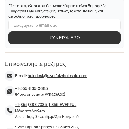
Γίνετε οι πρώτοι που θα ανακαλύψετε τι είναι δημοφιλές.
Εγγραφείτε για νέες αφίξεις, επιλογές από ειδικούς και
αποκλειστικές προσφορές.
ΣΥΝΕΙΣΦΈΡΩ
Επικοινωνήστε μαζί μας
E-mail:
helpdesk@everfulwholesale.com
+1 (555) 835-0665
(Μόνο μηνύματα WhatsApp)
+1 (855) 383-7385 (1-855-EVERFUL)
Μόνο στα Αγγλικά
Δευτ.–Παρ., 9 π.μ.–5 μ.μ. Ώρα Ειρηνικού
9245 Laguna Springs Dr, Σουίτα 203,