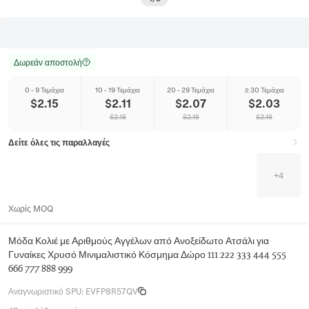
Δωρεάν αποστολή
0 - 9 Τεμάχια
10 - 19 Τεμάχια
20 - 29 Τεμάχια
≥ 30 Τεμάχια
$
2.15
$
2.11
$
2.07
$
2.03
$
2.15
$
2.15
$
2.15
Δείτε όλες τις παραλλαγές
+
4
Χωρίς MOQ
Μόδα Κολιέ με Αριθμούς Αγγέλων από Ανοξείδωτο Ατσάλι για
Γυναίκες Χρυσό Μινιμαλιστικό Κόσμημα Δώρο 111 222 333 444 555
666 777 888 999
Αναγνωριστικό SPU
:
EVFP8R57QV