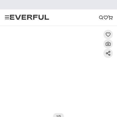
Περιγραφή
Λεπτομερείς εικόνες
Συχνές ερωτήσεις
1
/
5