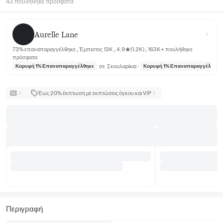
43 πουλήθηκε πρόσφατα
Aurelle Lane
Aurelle Lane
73% επαναπαραγγέλθηκε , Έμπιστος 13K , 4.9★(1.2K) , 163K+ πουλήθηκε
πρόσφατα
σε
Σκουλαρίκια
Κορυφή 1% Επαναπαραγγέλθηκε
Κορυφή 1% Επαναπαραγγέλθηκε
Έως 20% έκπτωση με εκπτώσεις όγκου και VIP
Περιγραφή