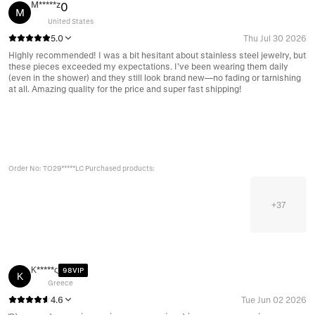
M*****z
0
M
United States
5.0
Thu Jul 30 2026
Highly recommended! I was a bit hesitant about stainless steel jewelry, but
these pieces exceeded my expectations. I’ve been wearing them daily
(even in the shower) and they still look brand new—no fading or tarnishing
at all. Amazing quality for the price and super fast shipping!
Order No: TO29*****LC Purchased products:
+
37
Κ*****ς
98VIP
Κ
Greece
4.6
Tue Jun 02 2026