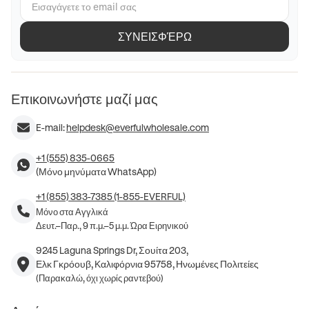
ΣΥΝΕΙΣΦΈΡΩ
Επικοινωνήστε μαζί μας
E-mail:
helpdesk@everfulwholesale.com
+1 (555) 835-0665
(Μόνο μηνύματα WhatsApp)
+1 (855) 383-7385 (1-855-EVERFUL)
Μόνο στα Αγγλικά
Δευτ.–Παρ., 9 π.μ.–5 μ.μ. Ώρα Ειρηνικού
9245 Laguna Springs Dr, Σουίτα 203,
Ελκ Γκρόουβ, Καλιφόρνια 95758, Ηνωμένες Πολιτείες
(Παρακαλώ, όχι χωρίς ραντεβού)