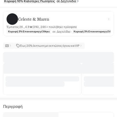
Κορυφή 10% Καλύτερες Πωλήσεις
σε Δαχτυλίδια
Celeste & Maren
Celeste & Maren
Έμπιστος 2K , 4.9★(316) , 24K+ πουλήθηκε πρόσφατα
σε
Δαχτυλίδια
Κορυφή 3% Επαναπαραγγέλθηκε
Κορυφή 3% Επαναπαραγγέλθηκε
Έως 20% έκπτωση με εκπτώσεις όγκου και VIP
Περιγραφή