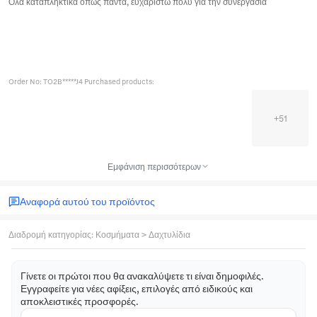
Όλα καταπληκτικα όπως πάντα, ευχαριστώ πολύ για την συνεργασία
Order No: TO2B*****J4 Purchased products:
+
51
Εμφάνιση περισσότερων
Αναφορά αυτού του προϊόντος
Διαδρομή κατηγορίας
:
Κοσμήματα
>
Δαχτυλίδια
Γίνετε οι πρώτοι που θα ανακαλύψετε τι είναι δημοφιλές.
Εγγραφείτε για νέες αφίξεις, επιλογές από ειδικούς και
αποκλειστικές προσφορές.