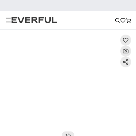
Περιγραφή
Λεπτομερείς εικόνες
Συχνές ερωτήσεις
1
/
5