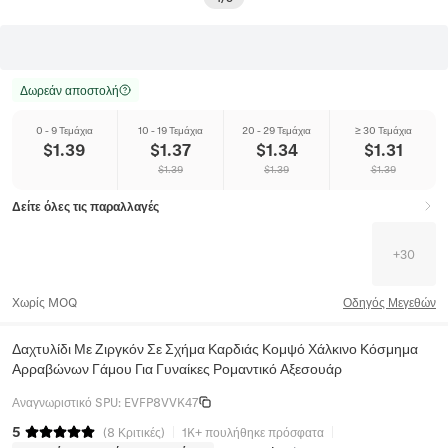
Δωρεάν αποστολή
0 - 9 Τεμάχια
10 - 19 Τεμάχια
20 - 29 Τεμάχια
≥ 30 Τεμάχια
$
1.39
$
1.37
$
1.34
$
1.31
$
1.39
$
1.39
$
1.39
Δείτε όλες τις παραλλαγές
+
30
Χωρίς MOQ
Οδηγός Μεγεθών
Δαχτυλίδι Με Ζιργκόν Σε Σχήμα Καρδιάς Κομψό Χάλκινο Κόσμημα
Αρραβώνων Γάμου Για Γυναίκες Ρομαντικό Αξεσουάρ
Αναγνωριστικό SPU
:
EVFP8VVK47
5
(
8
Κριτικές
)
1K+ πουλήθηκε πρόσφατα