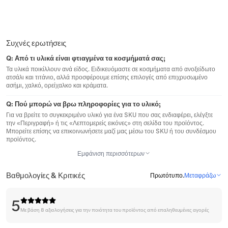
Συχνές ερωτήσεις
Q:
Από τι υλικά είναι φτιαγμένα τα κοσμήματά σας;
Τα υλικά ποικίλλουν ανά είδος. Ειδικευόμαστε σε κοσμήματα από ανοξείδωτο
ατσάλι και τιτάνιο, αλλά προσφέρουμε επίσης επιλογές από επιχρυσωμένο
ασήμι, χαλκό, ορείχαλκο και κράματα.
Q:
Πού μπορώ να βρω πληροφορίες για το υλικό;
Για να βρείτε το συγκεκριμένο υλικό για ένα SKU που σας ενδιαφέρει, ελέγξτε
την «Περιγραφή» ή τις «Λεπτομερείς εικόνες» στη σελίδα του προϊόντος.
Μπορείτε επίσης να επικοινωνήσετε μαζί μας μέσω του SKU ή του συνδέσμου
προϊόντος.
Εμφάνιση περισσότερων
Βαθμολογίες & Κριτικές
Πρωτότυπο
.
Μεταφράζω
5
Με βάση 8 αξιολογήσεις για την ποιότητα του προϊόντος από επαληθευμένες αγορές