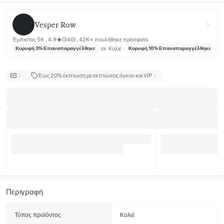
Vesper Row
Vesper Row
Έμπιστος 5K , 4.9★(340) , 42K+ πουλήθηκε πρόσφατα
σε
Κολιέ
σε
Κορυφή 3% Επαναπαραγγέλθηκε
Κορυφή 10% Επαναπαραγγέλθηκε
Έως 20% έκπτωση με εκπτώσεις όγκου και VIP
Περιγραφή
Τύπος προϊόντος
Κολιέ