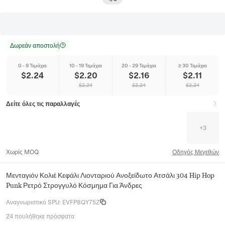
Δωρεάν αποστολή
0 - 9 Τεμάχια
10 - 19 Τεμάχια
20 - 29 Τεμάχια
≥ 30 Τεμάχια
$
2.24
$
2.20
$
2.16
$
2.11
$
2.24
$
2.24
$
2.24
Δείτε όλες τις παραλλαγές
+
3
Χωρίς MOQ
Οδηγός Μεγεθών
Μενταγιόν Κολιέ Κεφάλι Λιονταριού Ανοξείδωτο Ατσάλι 304 Hip Hop
Punk Ρετρό Στρογγυλό Κόσμημα Για Άνδρες
Αναγνωριστικό SPU
:
EVFP8QY75Z
24 πουλήθηκε πρόσφατα