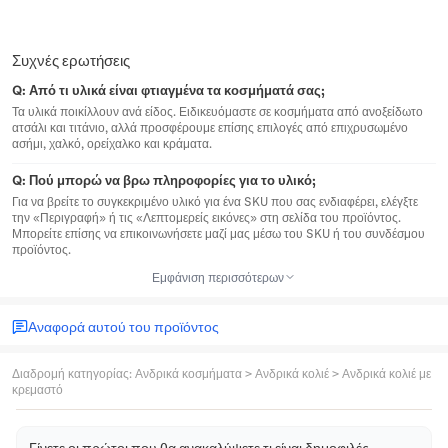
Συχνές ερωτήσεις
Q:
Από τι υλικά είναι φτιαγμένα τα κοσμήματά σας;
Τα υλικά ποικίλλουν ανά είδος. Ειδικευόμαστε σε κοσμήματα από ανοξείδωτο
ατσάλι και τιτάνιο, αλλά προσφέρουμε επίσης επιλογές από επιχρυσωμένο
ασήμι, χαλκό, ορείχαλκο και κράματα.
Q:
Πού μπορώ να βρω πληροφορίες για το υλικό;
Για να βρείτε το συγκεκριμένο υλικό για ένα SKU που σας ενδιαφέρει, ελέγξτε
την «Περιγραφή» ή τις «Λεπτομερείς εικόνες» στη σελίδα του προϊόντος.
Μπορείτε επίσης να επικοινωνήσετε μαζί μας μέσω του SKU ή του συνδέσμου
προϊόντος.
Εμφάνιση περισσότερων
Αναφορά αυτού του προϊόντος
Διαδρομή κατηγορίας
:
Ανδρικά κοσμήματα
>
Ανδρικά κολιέ
>
Ανδρικά κολιέ με
κρεμαστό
Γίνετε οι πρώτοι που θα ανακαλύψετε τι είναι δημοφιλές.