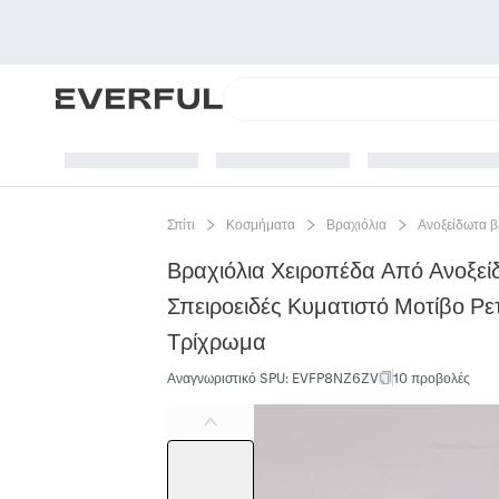
Σπίτι
Κοσμήματα
Βραχιόλια
Ανοξείδωτα β
Βραχιόλια Χειροπέδα Από Ανοξεί
Σπειροειδές Κυματιστό Μοτίβο Ρ
Τρίχρωμα
Αναγνωριστικό SPU
:
EVFP8NZ6ZV
10 προβολές