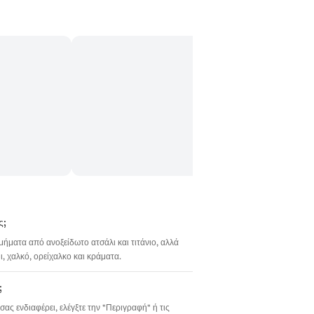
ς;
σμήματα από ανοξείδωτο ατσάλι και τιτάνιο, αλλά
 χαλκό, ορείχαλκο και κράματα.
;
σας ενδιαφέρει, ελέγξτε την "Περιγραφή" ή τις