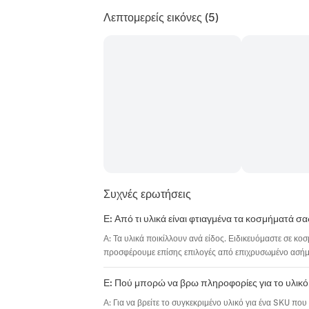
Λεπτομερείς εικόνες
(5)
Συχνές ερωτήσεις
Ε: Από τι υλικά είναι φτιαγμένα τα κοσμήματά σα
Α: Τα υλικά ποικίλλουν ανά είδος. Ειδικευόμαστε σε κο
προσφέρουμε επίσης επιλογές από επιχρυσωμένο ασήμι,
Ε: Πού μπορώ να βρω πληροφορίες για το υλικό
Α: Για να βρείτε το συγκεκριμένο υλικό για ένα SKU που 