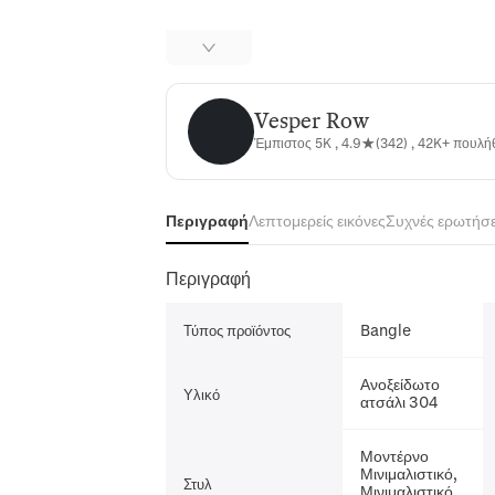
Vesper Row
Vesper Row
Έμπιστος 5K , 4.9★(342) , 42K+ πουλ
Περιγραφή
Λεπτομερείς εικόνες
Συχνές ερωτήσε
Περιγραφή
Bangle
Τύπος προϊόντος
Ανοξείδωτο
Υλικό
ατσάλι 304
Μοντέρνο
Μινιμαλιστικό,
Στυλ
Μινιμαλιστικό