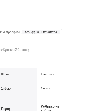
ήθηκε πρόσφατα
,
Κορυφή 3% Επαναπαραγγέλθηκε
σε
Κολιέ
,
Κορυφή 10% Επα
ις
Κριτικές
Σύσταση
Γυναικείο
Φύλο
Σπείρα
Σχέδιο
Καθημερινή
Γιορτή
χρήση