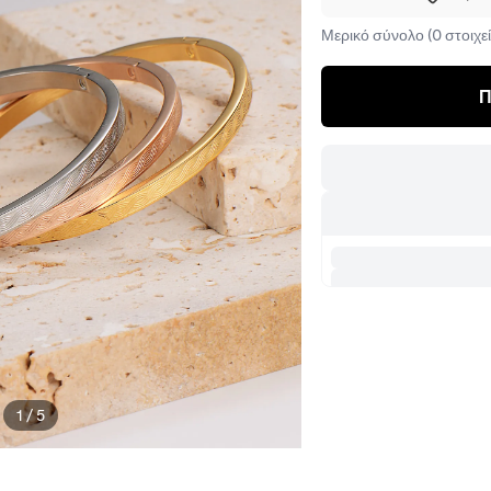
Μερικό σύνολο (0 στοιχεί
Π
1
/
5