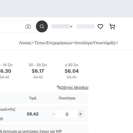
Λύσεις
Τύποι Επιχειρήσεων
Ιστολόγιο
Υποστήριξη
 - 19 Σετ
20 - 29 Σετ
≥ 30 Σετ
$
6.30
$
6.17
$
6.04
$
6.42
$
6.42
$
6.42
Οδηγός Μεγεθών
Τιμή
Ποσότητα
Χρυσό+Ροζ
$6.42
0
J5
 έκπτωση με εκπτώσεις όγκου και VIP