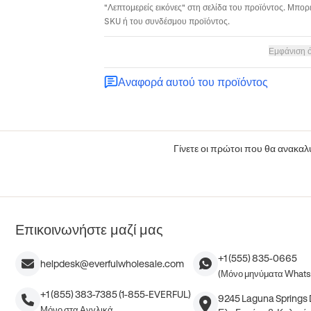
"Λεπτομερείς εικόνες" στη σελίδα του προϊόντος. Μπορε
SKU ή του συνδέσμου προϊόντος.
Εμφάνιση 
Αναφορά αυτού του προϊόντος
Γίνετε οι πρώτοι που θα ανακαλύ
Επικοινωνήστε μαζί μας
+1 (555) 835-0665
helpdesk@everfulwholesale.com
(Μόνο μηνύματα What
+1 (855) 383-7385 (1-855-EVERFUL)
9245 Laguna Springs D
Μόνο στα Αγγλικά