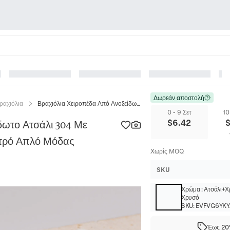
Δωρεάν αποστολή
ραχιόλια
Βραχιόλια Χειροπέδα Από Ανοξείδωτο Ατσάλι 304 Με Σπειροειδές Κυματιστό Μοτίβο Ρετρό Απλό Μόδας Τρίχρωμα
0 - 9 Σετ
10
$
6.42
δωτο Ατσάλι 304 Με
ετρό Απλό Μόδας
Χωρίς MOQ
SKU
Χρώμα
:
Ατσάλι+
Χρυσό
SKU:
EVFVG6YKY
Έως 20%