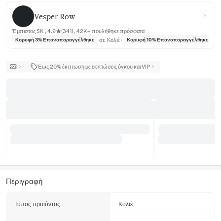
Vesper Row
Vesper Row
Έμπιστος 5K , 4.9★(341) , 42K+ πουλήθηκε πρόσφατα
σε
Κολιέ
σε
Κορυφή 3% Επαναπαραγγέλθηκε
Κορυφή 10% Επαναπαραγγέλθηκε
Έως 20% έκπτωση με εκπτώσεις όγκου και VIP
Περιγραφή
Τύπος προϊόντος
Κολιέ