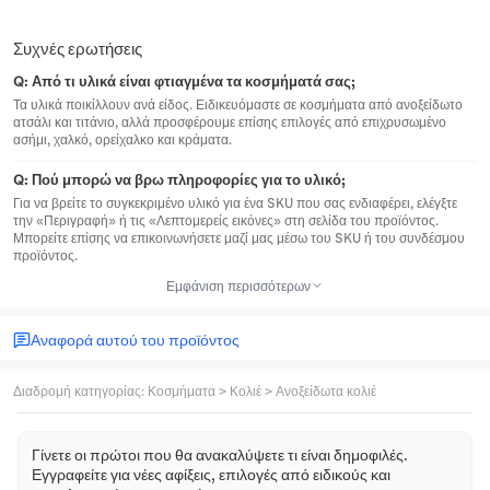
Συχνές ερωτήσεις
Q:
Από τι υλικά είναι φτιαγμένα τα κοσμήματά σας;
Τα υλικά ποικίλλουν ανά είδος. Ειδικευόμαστε σε κοσμήματα από ανοξείδωτο
ατσάλι και τιτάνιο, αλλά προσφέρουμε επίσης επιλογές από επιχρυσωμένο
ασήμι, χαλκό, ορείχαλκο και κράματα.
Q:
Πού μπορώ να βρω πληροφορίες για το υλικό;
Για να βρείτε το συγκεκριμένο υλικό για ένα SKU που σας ενδιαφέρει, ελέγξτε
την «Περιγραφή» ή τις «Λεπτομερείς εικόνες» στη σελίδα του προϊόντος.
Μπορείτε επίσης να επικοινωνήσετε μαζί μας μέσω του SKU ή του συνδέσμου
προϊόντος.
Εμφάνιση περισσότερων
Αναφορά αυτού του προϊόντος
Διαδρομή κατηγορίας
:
Κοσμήματα
>
Κολιέ
>
Ανοξείδωτα κολιέ
Γίνετε οι πρώτοι που θα ανακαλύψετε τι είναι δημοφιλές.
Εγγραφείτε για νέες αφίξεις, επιλογές από ειδικούς και