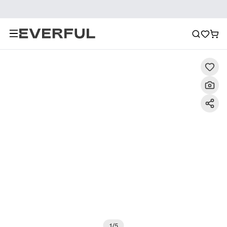
Περιγραφή
Λεπτομερείς εικόνες
Συχνές ερωτήσεις
1
/
5