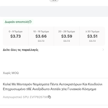
Δωρεάν αποστολή
0 - 9 Τεμάχια
10 - 19 Τεμάχια
20 - 29 Τεμάχια
≥ 30 Τεμάχια
$
3.73
$
3.66
$
3.59
$
3.51
$
3.73
$
3.73
$
3.73
Δείτε όλες τις παραλλαγές
Χωρίς MOQ
Κολιέ Με Μενταγιόν Νομίσματα Πέντε Αυτοκρατόρων Και Κουδούνι
Επιχρυσωμένο 18K Ανοξείδωτο Ατσάλι 304 Γυναικείο Κόσμημα
Αναγνωριστικό SPU
:
EVFP826796