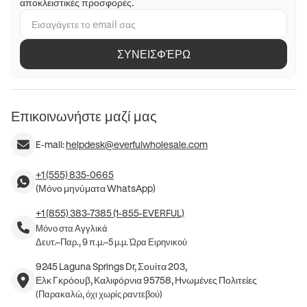
αποκλειστικές προσφορές.
ΣΥΝΕΙΣΦΈΡΩ
Επικοινωνήστε μαζί μας
E-mail:
helpdesk@everfulwholesale.com
+1 (555) 835-0665
(Μόνο μηνύματα WhatsApp)
+1 (855) 383-7385 (1-855-EVERFUL)
Μόνο στα Αγγλικά
Δευτ.–Παρ., 9 π.μ.–5 μ.μ. Ώρα Ειρηνικού
9245 Laguna Springs Dr, Σουίτα 203,
Ελκ Γκρόουβ, Καλιφόρνια 95758, Ηνωμένες Πολιτείες
(Παρακαλώ, όχι χωρίς ραντεβού)