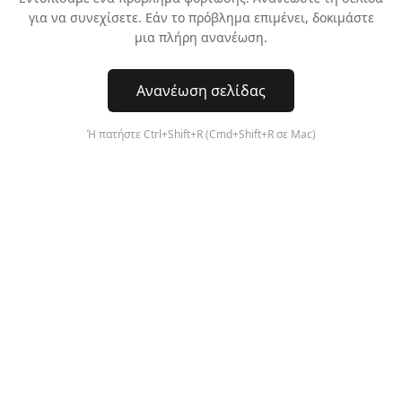
για να συνεχίσετε. Εάν το πρόβλημα επιμένει, δοκιμάστε
μια πλήρη ανανέωση.
Ανανέωση σελίδας
Ή πατήστε Ctrl+Shift+R (Cmd+Shift+R σε Mac)