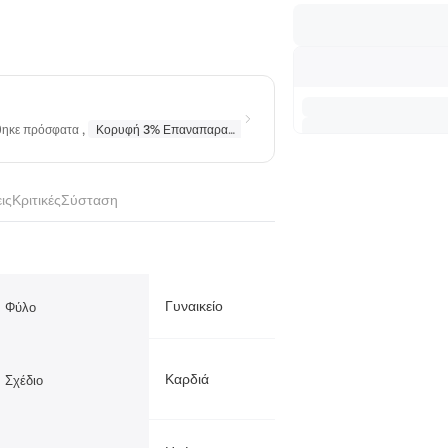
ήθηκε πρόσφατα
,
Κορυφή 3% Επαναπαραγγέλθηκε
σε
Κολιέ
,
Κορυφή 10% Επαν
ις
Κριτικές
Σύσταση
Γυναικείο
Φύλο
Καρδιά
Σχέδιο