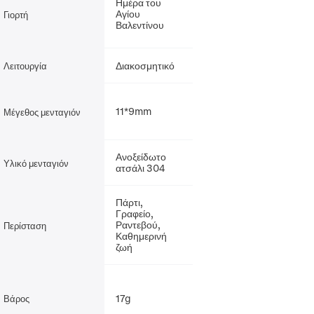
Ημέρα του
Αγίου
Γιορτή
Βαλεντίνου
Διακοσμητικό
Λειτουργία
11*9mm
Μέγεθος μενταγιόν
Ανοξείδωτο
Υλικό μενταγιόν
ατσάλι 304
Πάρτι,
Γραφείο,
Ραντεβού,
Περίσταση
Καθημερινή
ζωή
17g
Βάρος