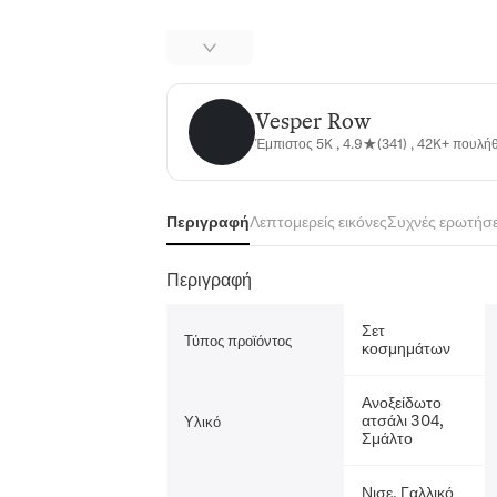
Vesper Row
Vesper Row
Έμπιστος 5K , 4.9★(341) , 42K+ πουλ
Περιγραφή
Λεπτομερείς εικόνες
Συχνές ερωτήσε
Περιγραφή
Σετ
Τύπος προϊόντος
κοσμημάτων
Ανοξείδωτο
ατσάλι 304,
Υλικό
Σμάλτο
Νισε, Γαλλικό