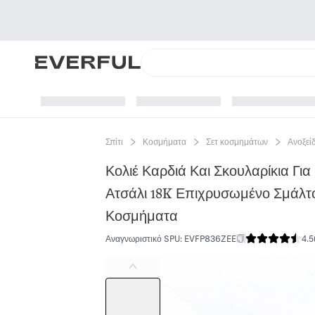
Σπίτι
Κοσμήματα
Σετ κοσμημάτων
Ανοξεί
Κολιέ Καρδιά Και Σκουλαρίκια Για
Ατσάλι 18K Επιχρυσωμένο Σμάλτο
Κοσμήματα
Αναγνωριστικό SPU
:
EVFP836ZEE
4.5