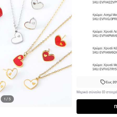
SKU:
EVFV42ZVP
Χρώμα
:
Ασημί Μ
SKU:
EVFVGJ3PR
Χρώμα
:
Χρυσό Λε
SKU:
EVFV4PMV
Χρώμα
:
Χρυσό Κό
SKU:
EVFV4M6Q
Χρώμα
:
Χρυσό Μ
SKU:
EVFVG7RY5
Έως 20%
Μερικό σύνολο (0 στοιχεί
1
/
5
Π