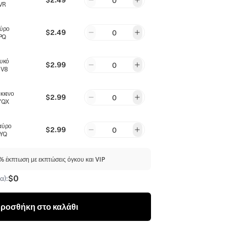
0
VR
αύρο
$2.49
0
PQ
υκό
$2.99
0
6V8
κκινο
$2.99
0
YQX
αύρο
$2.99
0
YQ
 έκπτωση με εκπτώσεις όγκου και VIP
$0
α):
ροσθήκη στο καλάθι