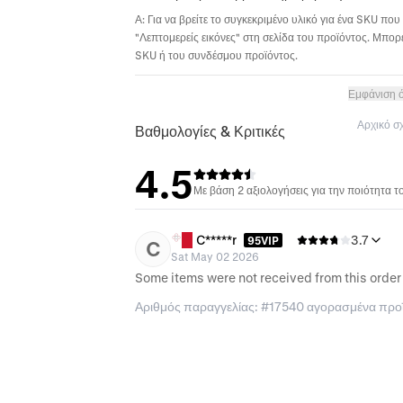
Α: Για να βρείτε το συγκεκριμένο υλικό για ένα SKU που 
"Λεπτομερείς εικόνες" στη σελίδα του προϊόντος. Μπορε
SKU ή του συνδέσμου προϊόντος.
Εμφάνιση 
Αρχικό σ
Βαθμολογίες & Κριτικές
4.5
Με βάση 2 αξιολογήσεις για την ποιότητα 
C*****r
3.7
95VIP
C
Sat May 02 2026
Αριθμός παραγγελίας: #17540 αγορασμένα προ