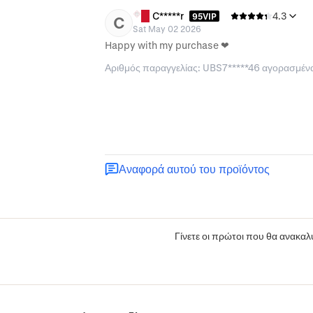
C*****r
4.3
95VIP
C
Sat May 02 2026
Happy with my purchase ❤
Αριθμός παραγγελίας: UBS7*****46 αγορασμέν
Αναφορά αυτού του προϊόντος
Γίνετε οι πρώτοι που θα ανακαλύ