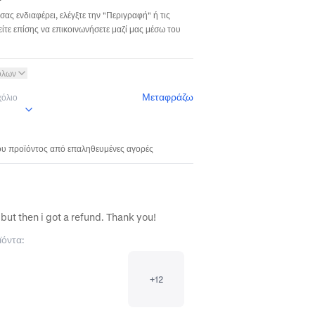
σας ενδιαφέρει, ελέγξτε την "Περιγραφή" ή τις
ίτε επίσης να επικοινωνήσετε μαζί μας μέσω του
όλων
Μεταφράζω
χόλιο
του προϊόντος από επαληθευμένες αγορές
Some items were not received from this order but then i got a refund. Thank you! 
ϊόντα:
+
12