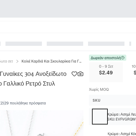
Δωρεάν αποστολή
δωτα σετ
Κολιέ Καρδιά Και Σκουλαρίκια Για Γυναίκες 304 Ανοξείδωτο Ατσάλι 18K Επιχρυσωμένο Σμάλτο Γαλλικό Ρετρό Στυλ Κοσμήματα
0 - 9 Σετ
10
$
2.49
 Γυναίκες 304 Ανοξείδωτο
 Γαλλικό Ρετρό Στυλ
Χωρίς MOQ
SKU
(
2
)
29 πουλήθηκε πρόσφατα
Χρώμα
:
Ασημί Λε
SKU:
EVFVGRQ
Χρώμα
:
Ασημί Κό