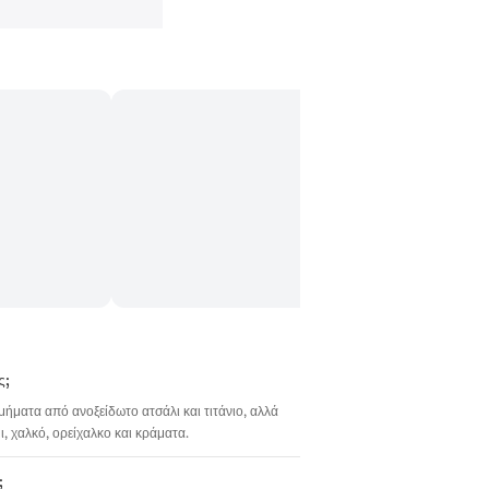
ς;
σμήματα από ανοξείδωτο ατσάλι και τιτάνιο, αλλά
 χαλκό, ορείχαλκο και κράματα.
;