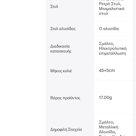
Ρετρό Στυλ,
Στυλ
Μινιμαλιστικό
στυλ
O αλυσίδα
Στυλ αλυσίδας
Σμάλτο,
Διαδικασία
Ηλεκτρολυτική
κατασκευής
επιμετάλλωση
45+5cm
Μήκος κολιέ
17.00g
Βάρος προϊόντος
Σμάλτο,
Μεταλλική
Δημοφιλή Στοιχεία
Αλυσίδα,