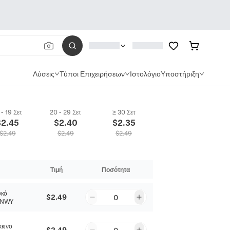
Λύσεις
Τύποι Επιχειρήσεων
Ιστολόγιο
Υποστήριξη
 - 19 Σετ
20 - 29 Σετ
≥ 30 Σετ
$
2.45
$
2.40
$
2.35
$
2.49
$
2.49
$
2.49
Τιμή
Ποσότητα
υκό
$2.49
0
WNWY
κκινο
$2.49