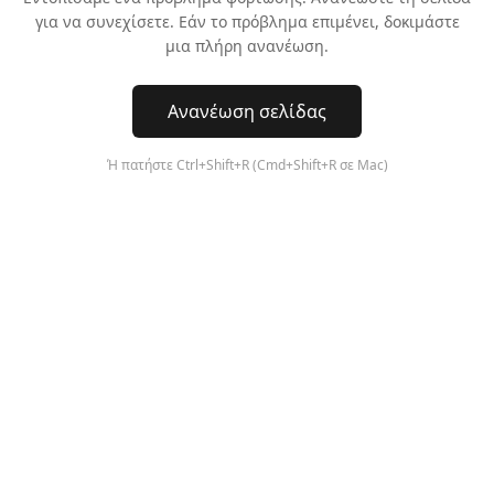
για να συνεχίσετε. Εάν το πρόβλημα επιμένει, δοκιμάστε
μια πλήρη ανανέωση.
Ανανέωση σελίδας
Ή πατήστε Ctrl+Shift+R (Cmd+Shift+R σε Mac)