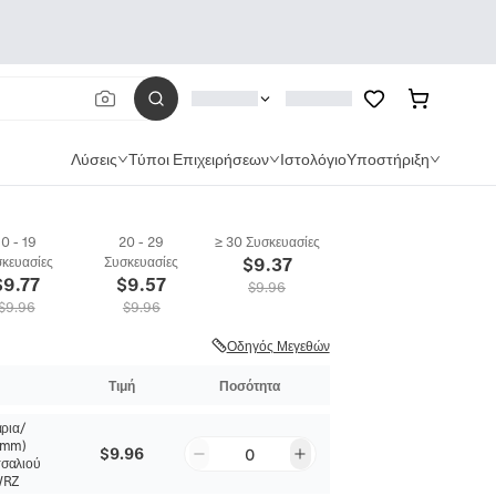
Λύσεις
Τύποι Επιχειρήσεων
Ιστολόγιο
Υποστήριξη
10 - 19
20 - 29
≥ 30 Συσκευασίες
κευασίες
Συσκευασίες
$
9.37
$
9.77
$
9.57
$
9.96
$
9.96
$
9.96
Οδηγός Μεγεθών
Τιμή
Ποσότητα
άρια/
12mm)
$9.96
0
σαλιού
WRZ