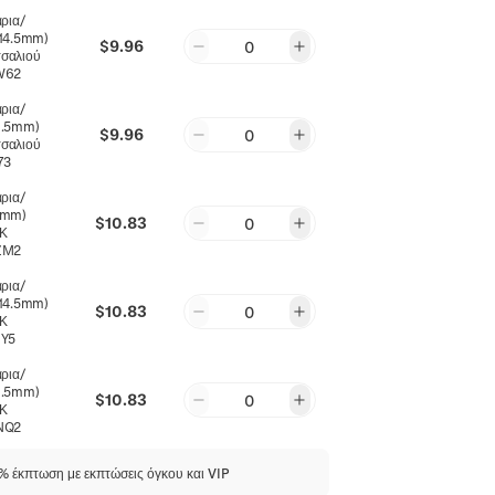
άρια/
*14.5mm)
$9.96
0
σαλιού
W62
άρια/
6.5mm)
$9.96
0
σαλιού
73
άρια/
12mm)
$10.83
0
8Κ
ZM2
άρια/
*14.5mm)
$10.83
0
8Κ
Y5
άρια/
6.5mm)
$10.83
0
8Κ
NQ2
 έκπτωση με εκπτώσεις όγκου και VIP