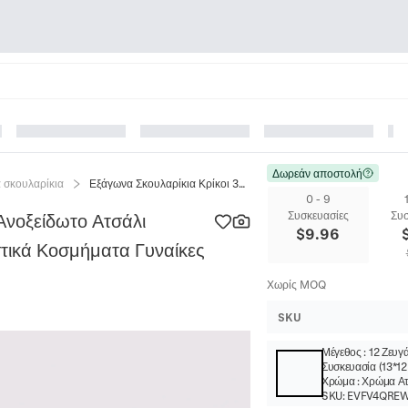
Δωρεάν αποστολή
 σκουλαρίκια
Εξάγωνα Σκουλαρίκια Κρίκοι 304 Ανοξείδωτο Ατσάλι Γυαλισμένο Γεωμετρικά Μινιμαλιστικά Κοσμήματα Γυναίκες Άνδρες Απλό Στυλ
0 - 9
Συσκευασίες
Συσ
Ανοξείδωτο Ατσάλι
$
9.96
στικά Κοσμήματα Γυναίκες
Χωρίς MOQ
SKU
Μέγεθος
:
12 Ζευγ
Συσκευασία (13*
Χρώμα
:
Χρώμα Ατ
SKU:
EVFV4QRE