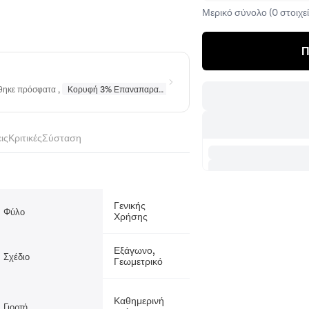
Μερικό σύνολο (0 στοιχεί
Π
ήθηκε πρόσφατα
,
Κορυφή 3% Επαναπαραγγέλθηκε
σε
Κολιέ
,
Κορυφή 10% Επα
ις
Κριτικές
Σύσταση
Γενικής
Φύλο
Χρήσης
Εξάγωνο,
Σχέδιο
Γεωμετρικό
Καθημερινή
Γιορτή