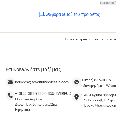
Εμφάνιση 
Αναφορά αυτού του προϊόντος
Γίνετε οι πρώτοι που θα ανακαλύ
Επικοινωνήστε μαζί μας
+1 (555) 835-0665
helpdesk@everfulwholesale.com
(Μόνο μηνύματα What
+1 (855) 383-7385 (1-855-EVERFUL)
9245 Laguna Springs D
Μόνο στα Αγγλικά
Ελκ Γκρόουβ, Καλιφόρ
Δευτ.–Παρ., 9 π.μ.–5 μ.μ. Ώρα
(Παρακαλώ, όχι χωρίς 
Ειρηνικού