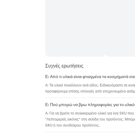
Συχνές ερωτήσεις
Ε: Από τι υλικά είναι φτιαγμένα τα κοσμήματά σα
Α: Τα υλικά ποικίλλουν ανά είδος. Ειδικευόμαστε σε κο
προσφέρουμε επίσης επιλογές από επιχρυσωμένο ασήμι,
Ε: Πού μπορώ να βρω πληροφορίες για το υλικό
Α: Για να βρείτε το συγκεκριμένο υλικό για ένα SKU που 
"Λεπτομερείς εικόνες" στη σελίδα του προϊόντος. Μπορε
SKU ή του συνδέσμου προϊόντος.