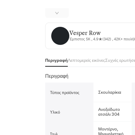
Vesper Row
Vesper Row
Έμπιστος 5K , 4.9★(342) , 42K+ πουλ
Περιγραφή
Λεπτομερείς εικόνες
Συχνές ερωτήσε
Περιγραφή
Σκουλαρίκια
Τύπος προϊόντος
Ανοξείδωτο
Υλικό
ατσάλι 304
Μοντέρνο,
Μινιμαλιστικό
Στυλ