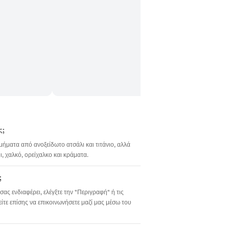
ς;
σμήματα από ανοξείδωτο ατσάλι και τιτάνιο, αλλά
 χαλκό, ορείχαλκο και κράματα.
;
σας ενδιαφέρει, ελέγξτε την "Περιγραφή" ή τις
ίτε επίσης να επικοινωνήσετε μαζί μας μέσω του