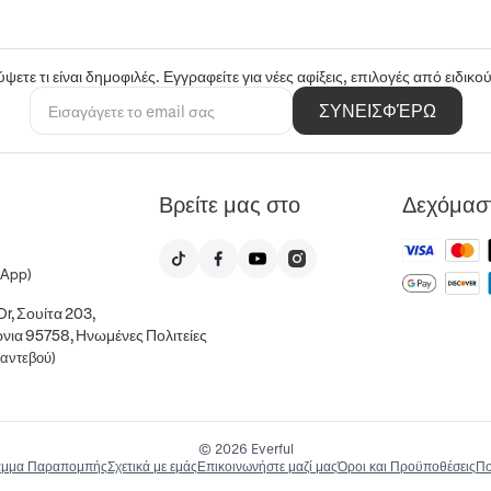
ψετε τι είναι δημοφιλές. Εγγραφείτε για νέες αφίξεις, επιλογές από ειδικ
ΣΥΝΕΙΣΦΈΡΩ
Βρείτε μας στο
Δεχόμασ
sApp)
r, Σουίτα 203,
νια 95758, Ηνωμένες Πολιτείες
ραντεβού)
© 2026 Everful
μμα Παραπομπής
Σχετικά με εμάς
Επικοινωνήστε μαζί μας
Όροι και Προϋποθέσεις
Πο