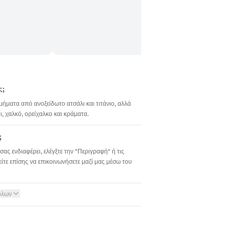
ς;
σμήματα από ανοξείδωτο ατσάλι και τιτάνιο, αλλά
 χαλκό, ορείχαλκο και κράματα.
;
σας ενδιαφέρει, ελέγξτε την "Περιγραφή" ή τις
ίτε επίσης να επικοινωνήσετε μαζί μας μέσω του
όλων