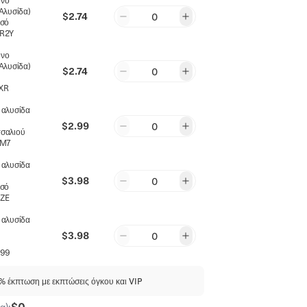
νο
Αλυσίδα)
$2.74
0
υσό
R2Y
νο
Αλυσίδα)
$2.74
0
XR
 αλυσίδα
$2.99
0
σαλιού
XM7
 αλυσίδα
$3.98
0
υσό
ZE
 αλυσίδα
$3.98
0
599
 έκπτωση με εκπτώσεις όγκου και VIP
$0
α):