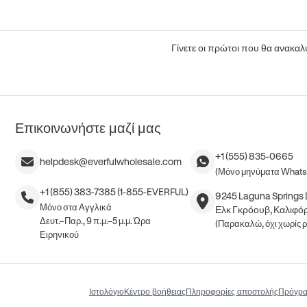
Γίνετε οι πρώτοι που θα ανακαλύ
Επικοινωνήστε μαζί μας
+1 (555) 835-0665
helpdesk@everfulwholesale.com
(Μόνο μηνύματα What
+1 (855) 383-7385 (1-855-EVERFUL)
9245 Laguna Springs D
Μόνο στα Αγγλικά
Ελκ Γκρόουβ, Καλιφόρ
Δευτ.–Παρ., 9 π.μ.–5 μ.μ. Ώρα
(Παρακαλώ, όχι χωρίς 
Ειρηνικού
Ιστολόγιο
Κέντρο βοήθειας
Πληροφορίες αποστολής
Πρόγρα