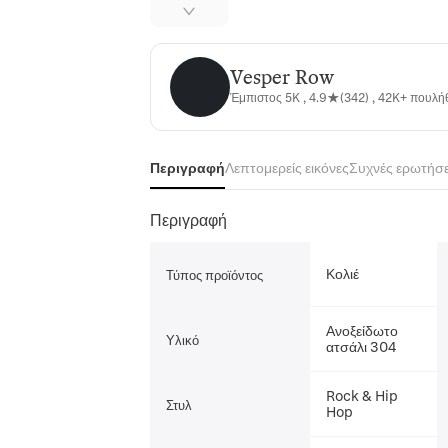
Vesper Row
Vesper Row
Έμπιστος 5K , 4.9★(342) , 42K+ πουλ
Περιγραφή
Λεπτομερείς εικόνες
Συχνές ερωτήσε
Περιγραφή
Κολιέ
Τύπος προϊόντος
Ανοξείδωτο
Υλικό
ατσάλι 304
Rock & Hip
Στυλ
Hop