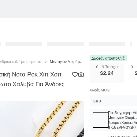
Δωρεάν αποστολή
νδρικά κολιέ με κρεμαστό
Μενταγιόν Μικρόφωνο Κολιέ Μουσική Νότα Ροκ Χιπ Χοπ Στυλ 304 Κοσμήματα Από Ανοξείδωτο Χάλυβα Για Άνδρες
0 - 9 Τεμάχια
10 -
$
2.24
σική Νότα Ροκ Χιπ Χοπ
δωτο Χάλυβα Για Άνδρες
Χωρίς MOQ
SKU
Προδιαγραφή
:
Μό
Μενταγιόν (Χωρίς 
Χρώμα
:
Χρώμα Ατ
SKU:
EVFVGY2P