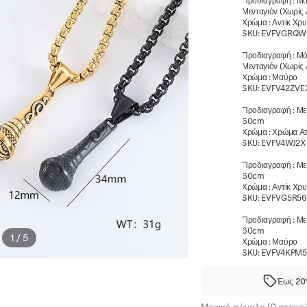
Προδιαγραφή
:
Μό
Μενταγιόν (Χωρίς 
Χρώμα
:
Αντίκ Χρ
SKU:
EVFVGRQW
Προδιαγραφή
:
Μό
Μενταγιόν (Χωρίς 
Χρώμα
:
Μαύρο
SKU:
EVFV42ZVE
Προδιαγραφή
:
Με
60cm
Χρώμα
:
Χρώμα Ατ
SKU:
EVFV4WJ2
Προδιαγραφή
:
Με
60cm
Χρώμα
:
Αντίκ Χρ
SKU:
EVFVG5R56
Προδιαγραφή
:
Με
60cm
1
/
5
Χρώμα
:
Μαύρο
SKU:
EVFV4KPM
Έως 20%
Μερικό σύνολο (0 στοιχεί