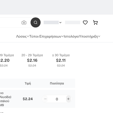
Λύσεις
Τύποι Επιχειρήσεων
Ιστολόγιο
Υποστήριξη
 19 Τεμάχια
20 - 29 Τεμάχια
≥ 30 Τεμάχια
$
2.20
$
2.16
$
2.11
$
2.24
$
2.24
$
2.24
Τιμή
Ποσότητα
νο
Αλυσίδα)
$2.24
0
σαλιού
7M9