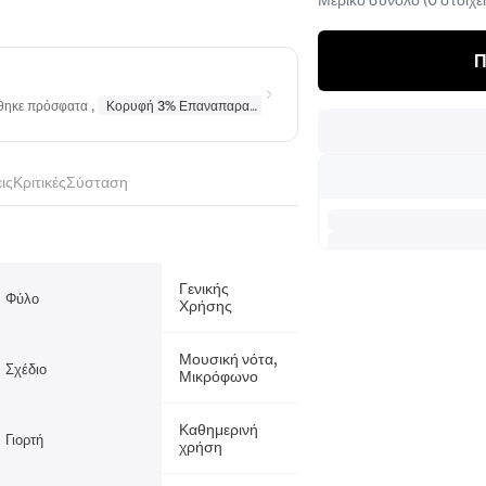
Π
ήθηκε πρόσφατα
,
Κορυφή 3% Επαναπαραγγέλθηκε
σε
Κολιέ
,
Κορυφή 10% Επα
ις
Κριτικές
Σύσταση
Γενικής
Φύλο
Χρήσης
Μουσική νότα,
Σχέδιο
Μικρόφωνο
Καθημερινή
Γιορτή
χρήση