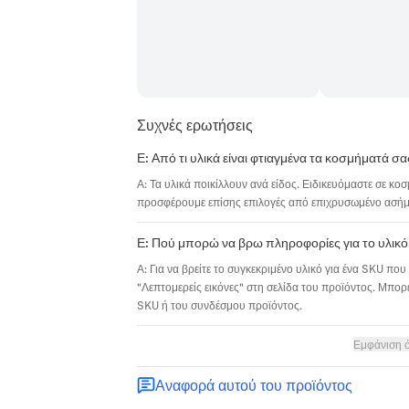
Συχνές ερωτήσεις
Ε: Από τι υλικά είναι φτιαγμένα τα κοσμήματά σα
Α: Τα υλικά ποικίλλουν ανά είδος. Ειδικευόμαστε σε κο
προσφέρουμε επίσης επιλογές από επιχρυσωμένο ασήμι,
Ε: Πού μπορώ να βρω πληροφορίες για το υλικό
Α: Για να βρείτε το συγκεκριμένο υλικό για ένα SKU που 
"Λεπτομερείς εικόνες" στη σελίδα του προϊόντος. Μπορε
SKU ή του συνδέσμου προϊόντος.
Εμφάνιση 
Αναφορά αυτού του προϊόντος