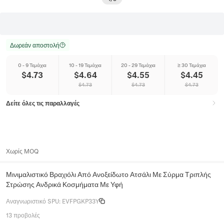
Δωρεάν αποστολή
0 - 9 Τεμάχια
10 - 19 Τεμάχια
20 - 29 Τεμάχια
≥ 30 Τεμάχια
$
4.73
$
4.64
$
4.55
$
4.45
$
4.73
$
4.73
$
4.73
Δείτε όλες τις παραλλαγές
Χωρίς MOQ
Μινιμαλιστικό Βραχιόλι Από Ανοξείδωτο Ατσάλι Με Σύρμα Τριπλής
Στρώσης Ανδρικά Κοσμήματα Με Υφή
Αναγνωριστικό SPU
:
EVFPGKP33Y
13 προβολές