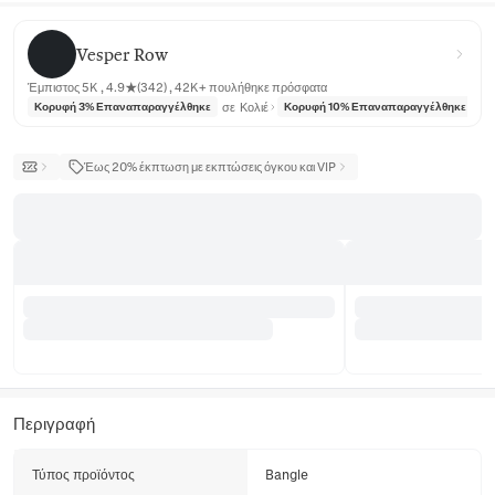
Vesper Row
Vesper Row
Έμπιστος 5K , 4.9★(342) , 42K+ πουλήθηκε πρόσφατα
σε
Κολιέ
σε
Κορυφή 3% Επαναπαραγγέλθηκε
Κορυφή 10% Επαναπαραγγέλθηκε
Έως 20% έκπτωση με εκπτώσεις όγκου και VIP
Περιγραφή
Τύπος προϊόντος
Bangle