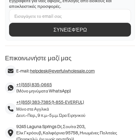
Εγγραφείτε για νέες αφίξεις, επιλογές από ειδικούς και
αποκλειστικές προσφορές.
ΣΥΝΕΙΣΦΈΡΩ
Επικοινωνήστε μαζί μας
E-mail:
helpdesk@everfulwholesale.com
+1 (555) 835-0665
(Μόνο μηνύματα WhatsApp)
+1 (855) 383-7385 (1-855-EVERFUL)
Μόνο στα Αγγλικά
Δευτ.–Παρ., 9 π.μ.–5 μ.μ. Ώρα Ειρηνικού
9245 Laguna Springs Dr, Σουίτα 203,
Ελκ Γκρόουβ, Καλιφόρνια 95758, Ηνωμένες Πολιτείες
(Παρακαλώ, όχι χωρίς ραντεβού)