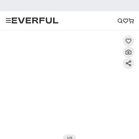
Περιγραφή
Λεπτομερείς εικόνες
Συχνές ερωτήσεις
1
/
5