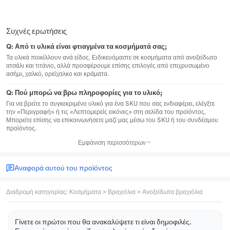
Συχνές ερωτήσεις
Q:
Από τι υλικά είναι φτιαγμένα τα κοσμήματά σας;
Τα υλικά ποικίλλουν ανά είδος. Ειδικευόμαστε σε κοσμήματα από ανοξείδωτο
ατσάλι και τιτάνιο, αλλά προσφέρουμε επίσης επιλογές από επιχρυσωμένο
ασήμι, χαλκό, ορείχαλκο και κράματα.
Q:
Πού μπορώ να βρω πληροφορίες για το υλικό;
Για να βρείτε το συγκεκριμένο υλικό για ένα SKU που σας ενδιαφέρει, ελέγξτε
την «Περιγραφή» ή τις «Λεπτομερείς εικόνες» στη σελίδα του προϊόντος.
Μπορείτε επίσης να επικοινωνήσετε μαζί μας μέσω του SKU ή του συνδέσμου
προϊόντος.
Εμφάνιση περισσότερων
Αναφορά αυτού του προϊόντος
Διαδρομή κατηγορίας
:
Κοσμήματα
>
Βραχιόλια
>
Ανοξείδωτα βραχιόλια
Γίνετε οι πρώτοι που θα ανακαλύψετε τι είναι δημοφιλές.