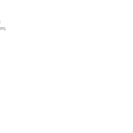
α
ση.