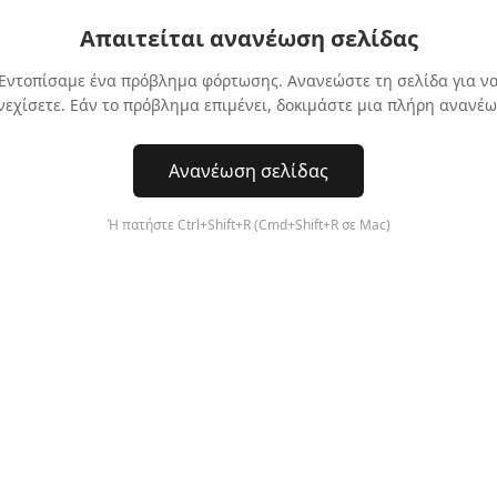
Απαιτείται ανανέωση σελίδας
Εντοπίσαμε ένα πρόβλημα φόρτωσης. Ανανεώστε τη σελίδα για ν
νεχίσετε. Εάν το πρόβλημα επιμένει, δοκιμάστε μια πλήρη ανανέω
Ανανέωση σελίδας
Ή πατήστε Ctrl+Shift+R (Cmd+Shift+R σε Mac)