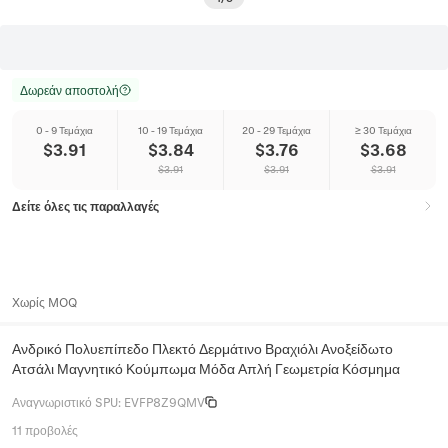
Δωρεάν αποστολή
0 - 9 Τεμάχια
10 - 19 Τεμάχια
20 - 29 Τεμάχια
≥ 30 Τεμάχια
$
3.91
$
3.84
$
3.76
$
3.68
$
3.91
$
3.91
$
3.91
Δείτε όλες τις παραλλαγές
Χωρίς MOQ
Ανδρικό Πολυεπίπεδο Πλεκτό Δερμάτινο Βραχιόλι Ανοξείδωτο
Ατσάλι Μαγνητικό Κούμπωμα Μόδα Απλή Γεωμετρία Κόσμημα
Αναγνωριστικό SPU
:
EVFP8Z9QMV
11 προβολές