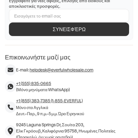
Εγγραφείτε για νέες αφίξεις, επιλογές από ειδικούς και
αποκλειστικές προσφορές.
ΣΥΝΕΙΣΦΈΡΩ
Επικοινωνήστε μαζί μας
E-mail:
helpdesk@everfulwholesale.com
+1 (555) 835-0665
(Μόνο μηνύματα WhatsApp)
+1 (855) 383-7385 (1-855-EVERFUL)
Μόνο στα Αγγλικά
Δευτ.–Παρ., 9 π.μ.–5 μ.μ. Ώρα Ειρηνικού
9245 Laguna Springs Dr, Σουίτα 203,
Ελκ Γκρόουβ, Καλιφόρνια 95758, Ηνωμένες Πολιτείες
(Παρακαλώ, όχι χωρίς ραντεβού)