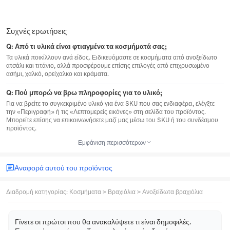
Συχνές ερωτήσεις
Q:
Από τι υλικά είναι φτιαγμένα τα κοσμήματά σας;
Τα υλικά ποικίλλουν ανά είδος. Ειδικευόμαστε σε κοσμήματα από ανοξείδωτο
ατσάλι και τιτάνιο, αλλά προσφέρουμε επίσης επιλογές από επιχρυσωμένο
ασήμι, χαλκό, ορείχαλκο και κράματα.
Q:
Πού μπορώ να βρω πληροφορίες για το υλικό;
Για να βρείτε το συγκεκριμένο υλικό για ένα SKU που σας ενδιαφέρει, ελέγξτε
την «Περιγραφή» ή τις «Λεπτομερείς εικόνες» στη σελίδα του προϊόντος.
Μπορείτε επίσης να επικοινωνήσετε μαζί μας μέσω του SKU ή του συνδέσμου
προϊόντος.
Εμφάνιση περισσότερων
Αναφορά αυτού του προϊόντος
Διαδρομή κατηγορίας
:
Κοσμήματα
>
Βραχιόλια
>
Ανοξείδωτα βραχιόλια
Γίνετε οι πρώτοι που θα ανακαλύψετε τι είναι δημοφιλές.