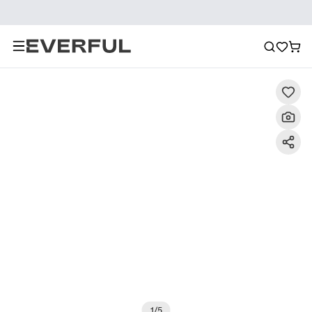
Περιγραφή
Λεπτομερείς εικόνες
Συχνές ερωτήσεις
1
/
5