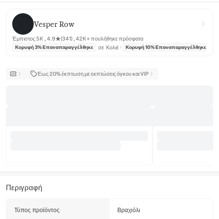
Vesper Row
Vesper Row
Έμπιστος 5K , 4.9★(341) , 42K+ πουλήθηκε πρόσφατα
σε
Κολιέ
σε
Κορυφή 3% Επαναπαραγγέλθηκε
Κορυφή 10% Επαναπαραγγέλθηκε
Έως 20% έκπτωση με εκπτώσεις όγκου και VIP
Περιγραφή
Τύπος προϊόντος
Βραχιόλι