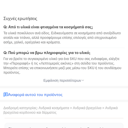
Συχνές ερωτήσεις
Q:
Από τι υλικά είναι φτιαγμένα τα κοσμήματά σας;
Τα υλικά ποικίλλουν ανά είδος. Ειδικευόμαστε σε κοσμήματα από ανοξείδωτο
ατσάλι και τιτάνιο, αλλά προσφέρουμε επίσης επιλογές από επιχρυσωμένο
ασήμι, χαλκό, ορείχαλκο και κράματα.
Q:
Πού μπορώ να βρω πληροφορίες για το υλικό;
Για να βρείτε το συγκεκριμένο υλικό για ένα SKU που σας ενδιαφέρει, ελέγξτε
την «Περιγραφή» ή τις «Λεπτομερείς εικόνες» στη σελίδα του προϊόντος.
Μπορείτε επίσης να επικοινωνήσετε μαζί μας μέσω του SKU ή του συνδέσμου
προϊόντος.
Εμφάνιση περισσότερων
Αναφορά αυτού του προϊόντος
Διαδρομή κατηγορίας
:
Ανδρικά κοσμήματα
>
Ανδρικά βραχιόλια
>
Ανδρικά
βραχιόλια κορδονιού και δέρματος