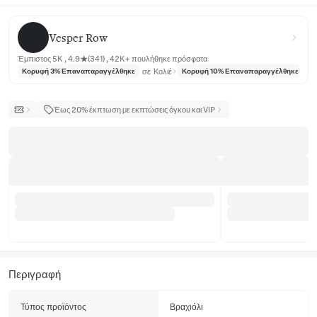
Vesper Row
Vesper Row
Έμπιστος 5K , 4.9★(341) , 42K+ πουλήθηκε πρόσφατα
σε
Κολιέ
σε
Κορυφή 3% Επαναπαραγγέλθηκε
Κορυφή 10% Επαναπαραγγέλθηκε
Έως 20% έκπτωση με εκπτώσεις όγκου και VIP
Περιγραφή
Τύπος προϊόντος
Βραχιόλι