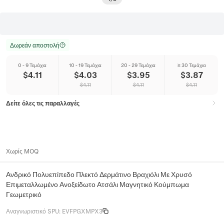
Δωρεάν αποστολή
0 - 9 Τεμάχια
10 - 19 Τεμάχια
20 - 29 Τεμάχια
≥ 30 Τεμάχια
$
4.11
$
4.03
$
3.95
$
3.87
$
4.11
$
4.11
$
4.11
Δείτε όλες τις παραλλαγές
Χωρίς MOQ
Ανδρικό Πολυεπίπεδο Πλεκτό Δερμάτινο Βραχιόλι Με Χρυσό
Επιμεταλλωμένο Ανοξείδωτο Ατσάλι Μαγνητικό Κούμπωμα
Γεωμετρικό
Αναγνωριστικό SPU
:
EVFPGXMPX3