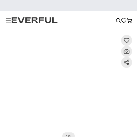
Περιγραφή
Λεπτομερείς εικόνες
Συχνές ερωτήσεις
1
/
5