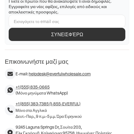
Γίνετε οι πρώτοι που θα ανακαλύψετε τι είναι δημοφιλές.
Εγγραφείτε για νέες αφίξεις, επιλογές από ειδικούς και
αποκλειστικές προσφορές.
ΣΥΝΕΙΣΦΈΡΩ
Επικοινωνήστε μαζί μας
E-mail:
helpdesk@everfulwholesale.com
+1 (555) 835-0665
(Μόνο μηνύματα WhatsApp)
+1 (855) 383-7385 (1-855-EVERFUL)
Μόνο στα Αγγλικά
Δευτ.–Παρ., 9 π.μ.–5 μ.μ. Ώρα Ειρηνικού
9245 Laguna Springs Dr, Σουίτα 203,
Ελκ Γκρόουβ, Καλιφόρνια 95758, Ηνωμένες Πολιτείες