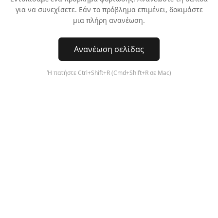
για να συνεχίσετε. Εάν το πρόβλημα επιμένει, δοκιμάστε
μια πλήρη ανανέωση.
Ανανέωση σελίδας
Ή πατήστε Ctrl+Shift+R (Cmd+Shift+R σε Mac)