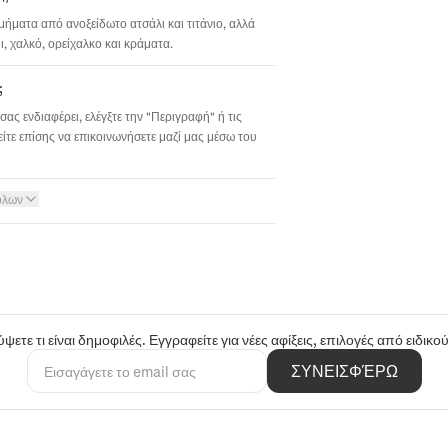
σμήματα από ανοξείδωτο ατσάλι και τιτάνιο, αλλά
 χαλκό, ορείχαλκο και κράματα.
;
σας ενδιαφέρει, ελέγξτε την "Περιγραφή" ή τις
ίτε επίσης να επικοινωνήσετε μαζί μας μέσω του
όλων
ψετε τι είναι δημοφιλές. Εγγραφείτε για νέες αφίξεις, επιλογές από ειδικ
ΣΥΝΕΙΣΦΈΡΩ