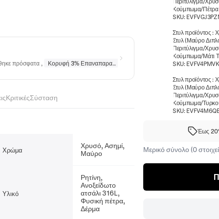
Περιτύλιγμα/Χρυσ
Κούμπωμα/Πέτρα 
SKU:
EVFVGJ3P
Στυλ προϊόντος
:
Χ
Στυλ (Μαύρο Διπλ
Περιτύλιγμα/Χρυσ
Κούμπωμα/Μάτι Τ
ήθηκε πρόσφατα
,
Κορυφή 3% Επαναπαραγγέλθηκε
σε
Κολιέ
,
Κορυφή 10% Επα
SKU:
EVFV4PMVK
Στυλ προϊόντος
:
Χ
Στυλ (Μαύρο Διπλ
Περιτύλιγμα/Χρυσ
ις
Κριτικές
Σύσταση
Κούμπωμα/Τυρκο
SKU:
EVFV4M6Q
Έως 20%
Χρυσό, Ασημί,
Μερικό σύνολο (0 στοιχεί
Χρώμα
Μαύρο
Π
Ρητίνη,
Ανοξείδωτο
ατσάλι 316L,
Υλικό
Φυσική πέτρα,
Δέρμα