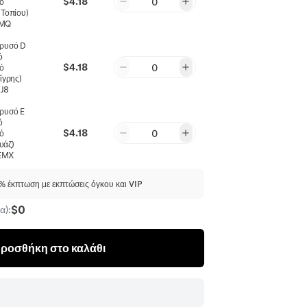
$4.18
0
ό
Τοπίου)
ZMQ
ρυσό D
ό
$4.18
0
ό
ίγρης)
ναπαραγγέλθηκε
σε
Βραχιόλια
,
Κορυφή 10% Επαναπαραγγέλθηκε
σε
Ανδρικά 
J8
ρυσό E
ό
$4.18
0
ό
υάζ)
EMX
 έκπτωση με εκπτώσεις όγκου και VIP
$0
α):
ροσθήκη στο καλάθι