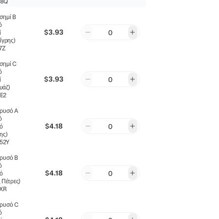
68Q
σημί B
ό
$3.93
0
ί
ίγρης)
7Z
σημί C
ό
$3.93
0
ί
υάζ)
E2
ρυσό A
ό
$4.18
0
ό
ης)
52Y
ρυσό B
ό
$4.18
0
ό
 Πέτρες)
XR
ρυσό C
ό