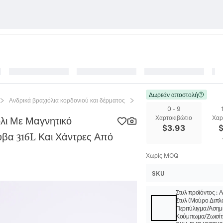
Δωρεάν αποστολή
Ανδρικά βραχιόλια κορδονιού και δέρματος
Ανδρικό Πλεκτό Δερμάτινο Βρ
0 - 9
Χαρτοκιβώτιο
Χαρ
όλι Με Μαγνητικό
$
3.93
βα 316L Και Χάντρες Από
Χωρίς MOQ
SKU
Στυλ προϊόντος
:
Α
Στυλ (Μαύρο Διπλ
Περιτύλιγμα/Ασημ
Κούμπωμα/Ζωισίτ