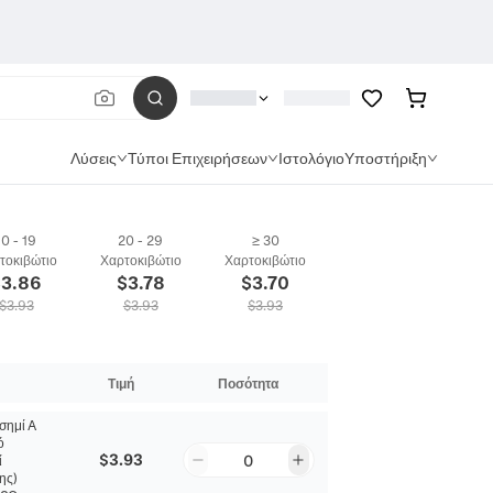
Λύσεις
Τύποι Επιχειρήσεων
Ιστολόγιο
Υποστήριξη
αχιόλι Με Μαγνητικό Κούμπωμα Από Ανοξείδωτο Χάλυβα 316L Και Χάντρες Από Φυ
10 - 19
20 - 29
≥ 30
τοκιβώτιο
Χαρτοκιβώτιο
Χαρτοκιβώτιο
$
3.86
$
3.78
$
3.70
$
3.93
$
3.93
$
3.93
Τιμή
Ποσότητα
σημί A
ό
$3.93
0
ί
ης)