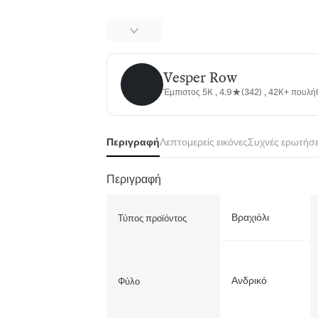
Vesper Row
Vesper Row
Έμπιστος 5K , 4.9★(342) , 42K+ πουλ
Περιγραφή
Λεπτομερείς εικόνες
Συχνές ερωτήσε
Περιγραφή
Βραχιόλι
Τύπος προϊόντος
Ανδρικό
Φύλο