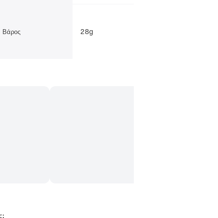
28g
Βάρος
ς;