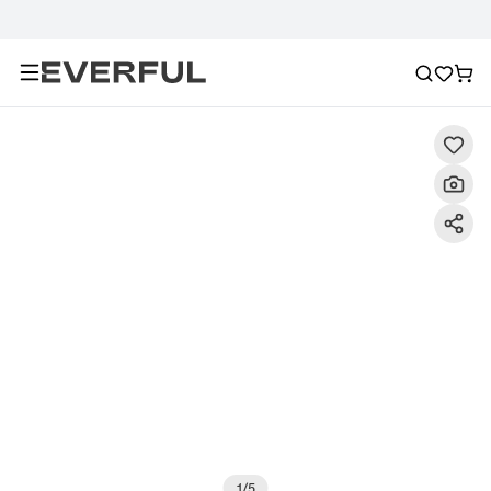
Περιγραφή
Λεπτομερείς εικόνες
Σύσταση
1
/
5