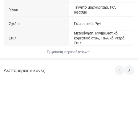
Τεχνητό μαργαριτάρι, PC,
Υλικό
ύφασμα
Σχέδιο
Γεωμετρικό, Ριγέ
Μετακίνηση, Μινιμαλιστικό
Στυλ
κορεατικό στυλ, Γαλλικό Ρετρό
Στυλ
Εμφάνιση περισσότερων
Λεπτομερείς εικόνες