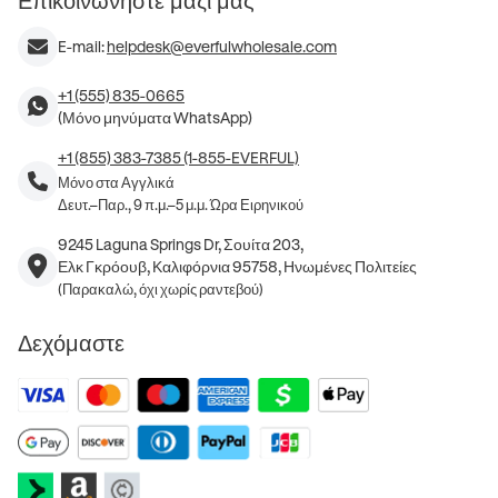
Επικοινωνήστε μαζί μας
E-mail:
helpdesk@everfulwholesale.com
+1 (555) 835-0665
(Μόνο μηνύματα WhatsApp)
+1 (855) 383-7385 (1-855-EVERFUL)
Μόνο στα Αγγλικά
Δευτ.–Παρ., 9 π.μ.–5 μ.μ. Ώρα Ειρηνικού
9245 Laguna Springs Dr, Σουίτα 203,
Ελκ Γκρόουβ, Καλιφόρνια 95758, Ηνωμένες Πολιτείες
(Παρακαλώ, όχι χωρίς ραντεβού)
Δεχόμαστε