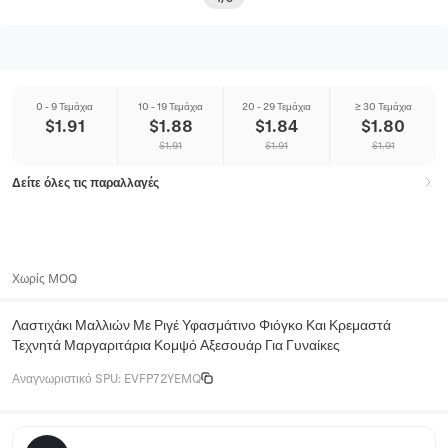
0 - 9 Τεμάχια
10 - 19 Τεμάχια
20 - 29 Τεμάχια
≥ 30 Τεμάχια
$
1.91
$
1.88
$
1.84
$
1.80
$
1.91
$
1.91
$
1.91
Δείτε όλες τις παραλλαγές
Χωρίς MOQ
Λαστιχάκι Μαλλιών Με Ριγέ Υφασμάτινο Φιόγκο Και Κρεμαστά
Τεχνητά Μαργαριτάρια Κομψό Αξεσουάρ Για Γυναίκες
Αναγνωριστικό SPU
:
EVFP72YEMQ
Mirelle Lane Jewelry