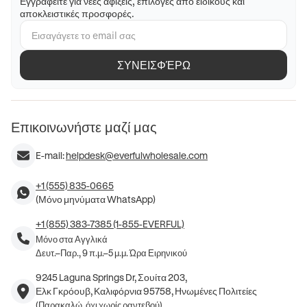
Εγγραφείτε για νέες αφίξεις, επιλογές από ειδικούς και
αποκλειστικές προσφορές.
ΣΥΝΕΙΣΦΈΡΩ
Επικοινωνήστε μαζί μας
E-mail:
helpdesk@everfulwholesale.com
+1 (555) 835-0665
(Μόνο μηνύματα WhatsApp)
+1 (855) 383-7385 (1-855-EVERFUL)
Μόνο στα Αγγλικά
Δευτ.–Παρ., 9 π.μ.–5 μ.μ. Ώρα Ειρηνικού
9245 Laguna Springs Dr, Σουίτα 203,
Ελκ Γκρόουβ, Καλιφόρνια 95758, Ηνωμένες Πολιτείες
(Παρακαλώ, όχι χωρίς ραντεβού)