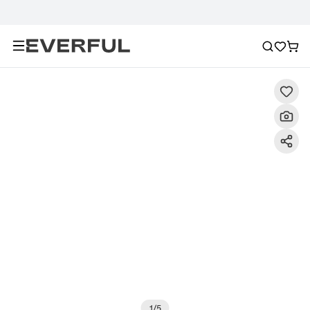
Περιγραφή
Λεπτομερείς εικόνες
Συχνές ερωτήσεις
1
/
5