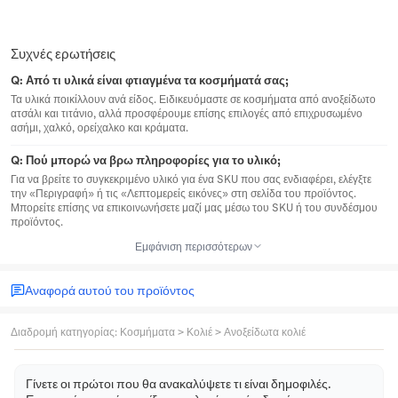
Συχνές ερωτήσεις
Q:
Από τι υλικά είναι φτιαγμένα τα κοσμήματά σας;
Τα υλικά ποικίλλουν ανά είδος. Ειδικευόμαστε σε κοσμήματα από ανοξείδωτο
ατσάλι και τιτάνιο, αλλά προσφέρουμε επίσης επιλογές από επιχρυσωμένο
ασήμι, χαλκό, ορείχαλκο και κράματα.
Q:
Πού μπορώ να βρω πληροφορίες για το υλικό;
Για να βρείτε το συγκεκριμένο υλικό για ένα SKU που σας ενδιαφέρει, ελέγξτε
την «Περιγραφή» ή τις «Λεπτομερείς εικόνες» στη σελίδα του προϊόντος.
Μπορείτε επίσης να επικοινωνήσετε μαζί μας μέσω του SKU ή του συνδέσμου
προϊόντος.
Εμφάνιση περισσότερων
Αναφορά αυτού του προϊόντος
Διαδρομή κατηγορίας
:
Κοσμήματα
>
Κολιέ
>
Ανοξείδωτα κολιέ
Γίνετε οι πρώτοι που θα ανακαλύψετε τι είναι δημοφιλές.