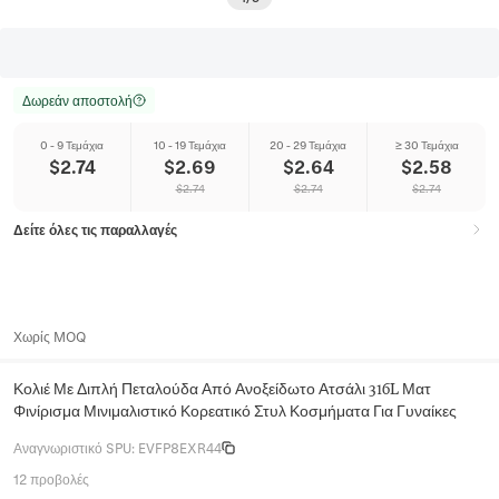
Δωρεάν αποστολή
0 - 9 Τεμάχια
10 - 19 Τεμάχια
20 - 29 Τεμάχια
≥ 30 Τεμάχια
$
2.74
$
2.69
$
2.64
$
2.58
$
2.74
$
2.74
$
2.74
Δείτε όλες τις παραλλαγές
Χωρίς MOQ
Κολιέ Με Διπλή Πεταλούδα Από Ανοξείδωτο Ατσάλι 316L Ματ
Φινίρισμα Μινιμαλιστικό Κορεατικό Στυλ Κοσμήματα Για Γυναίκες
Αναγνωριστικό SPU
:
EVFP8EXR44
12 προβολές