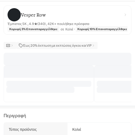
Vesper Row
Vesper Row
Έμπιστος 5K , 4.9★(340) , 42K+ πουλήθηκε πρόσφατα
σε
Κολιέ
σε
Κορυφή 3% Επαναπαραγγέλθηκε
Κορυφή 10% Επαναπαραγγέλθηκε
Έως 20% έκπτωση με εκπτώσεις όγκου και VIP
Περιγραφή
Τύπος προϊόντος
Κολιέ