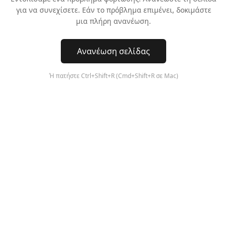
για να συνεχίσετε. Εάν το πρόβλημα επιμένει, δοκιμάστε
μια πλήρη ανανέωση.
Ανανέωση σελίδας
Ή πατήστε Ctrl+Shift+R (Cmd+Shift+R σε Mac)