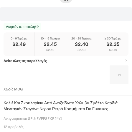
Δωρεάν αποστολή
0 - 9 Τεμάχια
10 - 19 Τεμάχια
20 - 29 Τεμάχια
≥ 30 Τεμάχια
$
2.49
$
2.45
$
2.40
$
2.35
$
2.49
$
2.49
$
2.49
Δείτε όλες τις παραλλαγές
+
1
Χωρίς MOQ
Κολιέ Και Σκουλαρίκια Από Ανοξείδωτο Χάλυβα Σμάλτο Καρδιά
Μενταγιόν Σταγόνα Νερού Ρετρό Κοσμήματα Για Γυναίκες
Αναγνωριστικό SPU
:
EVFP8EXR24
12 προβολές