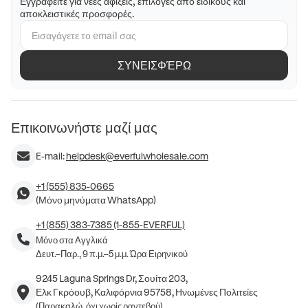
Εγγραφείτε για νέες αφίξεις, επιλογές από ειδικούς και
αποκλειστικές προσφορές.
ΣΥΝΕΙΣΦΈΡΩ
Επικοινωνήστε μαζί μας
E-mail:
helpdesk@everfulwholesale.com
+1 (555) 835-0665
(Μόνο μηνύματα WhatsApp)
+1 (855) 383-7385 (1-855-EVERFUL)
Μόνο στα Αγγλικά
Δευτ.–Παρ., 9 π.μ.–5 μ.μ. Ώρα Ειρηνικού
9245 Laguna Springs Dr, Σουίτα 203,
Ελκ Γκρόουβ, Καλιφόρνια 95758, Ηνωμένες Πολιτείες
(Παρακαλώ, όχι χωρίς ραντεβού)