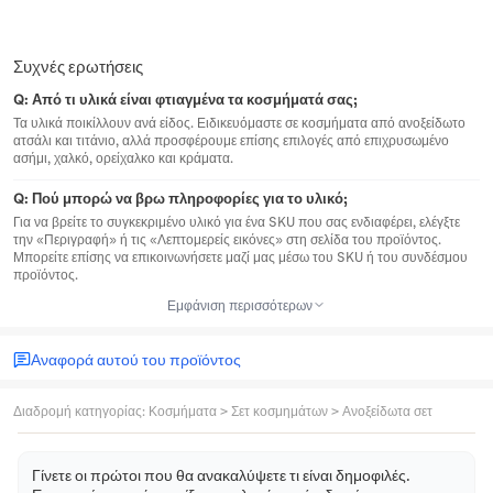
Συχνές ερωτήσεις
Q:
Από τι υλικά είναι φτιαγμένα τα κοσμήματά σας;
Τα υλικά ποικίλλουν ανά είδος. Ειδικευόμαστε σε κοσμήματα από ανοξείδωτο
ατσάλι και τιτάνιο, αλλά προσφέρουμε επίσης επιλογές από επιχρυσωμένο
ασήμι, χαλκό, ορείχαλκο και κράματα.
Q:
Πού μπορώ να βρω πληροφορίες για το υλικό;
Για να βρείτε το συγκεκριμένο υλικό για ένα SKU που σας ενδιαφέρει, ελέγξτε
την «Περιγραφή» ή τις «Λεπτομερείς εικόνες» στη σελίδα του προϊόντος.
Μπορείτε επίσης να επικοινωνήσετε μαζί μας μέσω του SKU ή του συνδέσμου
προϊόντος.
Εμφάνιση περισσότερων
Αναφορά αυτού του προϊόντος
Διαδρομή κατηγορίας
:
Κοσμήματα
>
Σετ κοσμημάτων
>
Ανοξείδωτα σετ
Γίνετε οι πρώτοι που θα ανακαλύψετε τι είναι δημοφιλές.