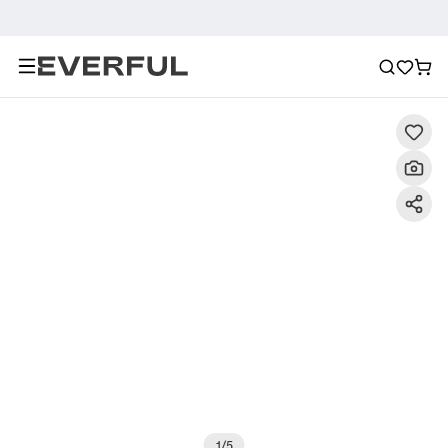
Περιγραφή
Λεπτομερείς εικόνες
Συχνές ερωτήσεις
1
/
5