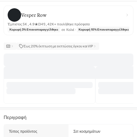
Vesper Row
Vesper Row
Έμπιστος 5K , 4.9★(341) , 42K+ πουλήθηκε πρόσφατα
σε
Κολιέ
σε
Κορυφή 3% Επαναπαραγγέλθηκε
Κορυφή 10% Επαναπαραγγέλθηκε
Έως 20% έκπτωση με εκπτώσεις όγκου και VIP
Περιγραφή
Τύπος προϊόντος
Σετ κοσμημάτων