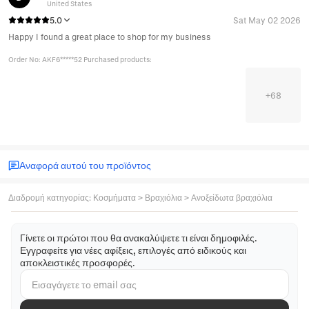
United States
5.0
Sat May 02 2026
Happy I found a great place to shop for my business
Order No: AKF6*****52 Purchased products:
+
68
Αναφορά αυτού του προϊόντος
Διαδρομή κατηγορίας
:
Κοσμήματα
>
Βραχιόλια
>
Ανοξείδωτα βραχιόλια
Γίνετε οι πρώτοι που θα ανακαλύψετε τι είναι δημοφιλές.
Εγγραφείτε για νέες αφίξεις, επιλογές από ειδικούς και
αποκλειστικές προσφορές.