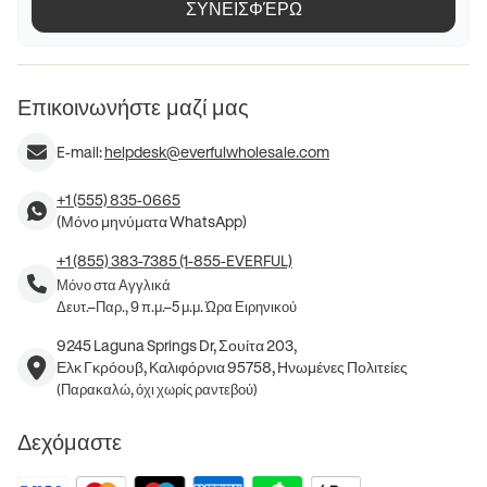
ΣΥΝΕΙΣΦΈΡΩ
Επικοινωνήστε μαζί μας
E-mail:
helpdesk@everfulwholesale.com
+1 (555) 835-0665
(Μόνο μηνύματα WhatsApp)
+1 (855) 383-7385 (1-855-EVERFUL)
Μόνο στα Αγγλικά
Δευτ.–Παρ., 9 π.μ.–5 μ.μ. Ώρα Ειρηνικού
9245 Laguna Springs Dr, Σουίτα 203,
Ελκ Γκρόουβ, Καλιφόρνια 95758, Ηνωμένες Πολιτείες
(Παρακαλώ, όχι χωρίς ραντεβού)
Δεχόμαστε