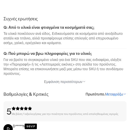
Συχνές ερωτήσεις
Q:
Από τι υλικά είναι φτιαγμένα τα κοσμήματά σας;
Τα υλικά ποικίλλουν ανά είδος. Ειδικευόμαστε σε κοσμήματα από ανοξείδωτο
ατσάλι και τιτάνιο, αλλά προσφέρουμε επίσης επιλογές από επιχρυσωμένο
ασήμι, χαλκό, ορείχαλκο και κράματα.
Q:
Πού μπορώ να βρω πληροφορίες για το υλικό;
Για να βρείτε το συγκεκριμένο υλικό για ένα SKU που σας ενδιαφέρει, ελέγξτε
την «Περιγραφή» ή τις «Λεπτομερείς εικόνες» στη σελίδα του προϊόντος.
Μπορείτε επίσης να επικοινωνήσετε μαζί μας μέσω του SKU ή του συνδέσμου
προϊόντος.
Εμφάνιση περισσότερων
Βαθμολογίες & Κριτικές
Πρωτότυπο
.
Μεταφράζω
5
Με βάση 1 αξιολογήσεις για την ποιότητα του προϊόντος από επαληθευμένες αγορές
D*****h
98VIP
D