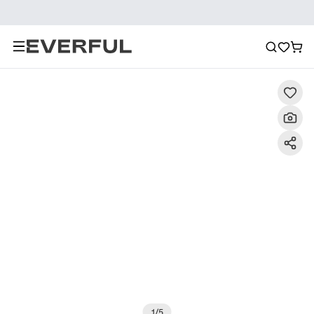
Περιγραφή
Λεπτομερείς εικόνες
Συχνές ερωτήσεις
1
/
5