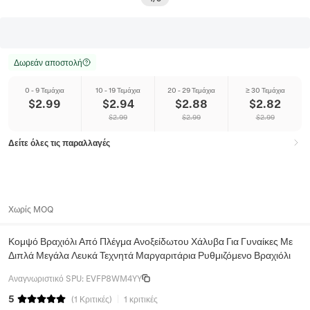
Δωρεάν αποστολή
0 - 9 Τεμάχια
10 - 19 Τεμάχια
20 - 29 Τεμάχια
≥ 30 Τεμάχια
$
2.99
$
2.94
$
2.88
$
2.82
$
2.99
$
2.99
$
2.99
Δείτε όλες τις παραλλαγές
Χωρίς MOQ
Κομψό Βραχιόλι Από Πλέγμα Ανοξείδωτου Χάλυβα Για Γυναίκες Με
Διπλά Μεγάλα Λευκά Τεχνητά Μαργαριτάρια Ρυθμιζόμενο Βραχιόλι
Αναγνωριστικό SPU
:
EVFP8WM4YY
5
(
1
Κριτικές
)
1 κριτικές