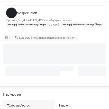
Vesper Row
Vesper Row
Έμπιστος 5K , 4.9★(342) , 42K+ πουλήθηκε πρόσφατα
σε
Κολιέ
σε
Κορυφή 3% Επαναπαραγγέλθηκε
Κορυφή 10% Επαναπαραγγέλθηκε
Έως 20% έκπτωση με εκπτώσεις όγκου και VIP
Περιγραφή
Τύπος προϊόντος
Bangle