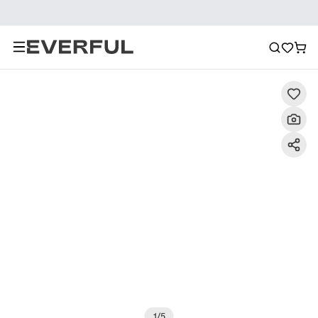
Περιγραφή
Λεπτομερείς εικόνες
Συχνές ερωτήσεις
1
/
5