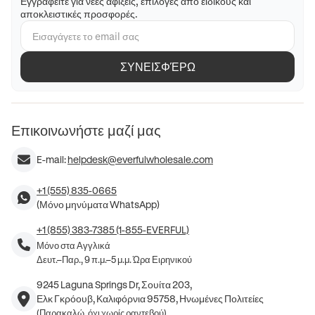
Εγγραφείτε για νέες αφίξεις, επιλογές από ειδικούς και
αποκλειστικές προσφορές.
ΣΥΝΕΙΣΦΈΡΩ
Επικοινωνήστε μαζί μας
E-mail:
helpdesk@everfulwholesale.com
+1 (555) 835-0665
(Μόνο μηνύματα WhatsApp)
+1 (855) 383-7385 (1-855-EVERFUL)
Μόνο στα Αγγλικά
Δευτ.–Παρ., 9 π.μ.–5 μ.μ. Ώρα Ειρηνικού
9245 Laguna Springs Dr, Σουίτα 203,
Ελκ Γκρόουβ, Καλιφόρνια 95758, Ηνωμένες Πολιτείες
(Παρακαλώ, όχι χωρίς ραντεβού)