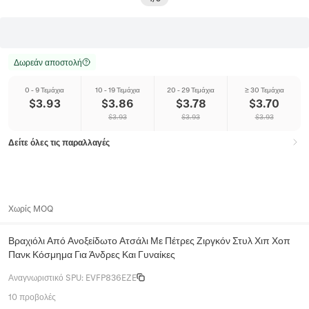
Δωρεάν αποστολή
0 - 9 Τεμάχια
10 - 19 Τεμάχια
20 - 29 Τεμάχια
≥ 30 Τεμάχια
$
3.93
$
3.86
$
3.78
$
3.70
$
3.93
$
3.93
$
3.93
Δείτε όλες τις παραλλαγές
Χωρίς MOQ
Βραχιόλι Από Ανοξείδωτο Ατσάλι Με Πέτρες Ζιργκόν Στυλ Χιπ Χοπ
Πανκ Κόσμημα Για Άνδρες Και Γυναίκες
Αναγνωριστικό SPU
:
EVFP836EZE
10 προβολές