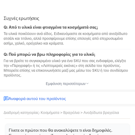
Συχνές ερωτήσεις
Q:
Από τι υλικά είναι φτιαγμένα τα κοσμήματά σας;
Τα υλικά ποικίλλουν ανά είδος. Ειδικευόμαστε σε κοσμήματα από ανοξείδωτο
ατσάλι και τιτάνιο, αλλά προσφέρουμε επίσης επιλογές από επιχρυσωμένο
ασήμι, χαλκό, ορείχαλκο και κράματα.
Q:
Πού μπορώ να βρω πληροφορίες για το υλικό;
Για να βρείτε το συγκεκριμένο υλικό για ένα SKU που σας ενδιαφέρει, ελέγξτε
την «Περιγραφή» ή τις «Λεπτομερείς εικόνες» στη σελίδα του προϊόντος.
Μπορείτε επίσης να επικοινωνήσετε μαζί μας μέσω του SKU ή του συνδέσμου
προϊόντος.
Εμφάνιση περισσότερων
Αναφορά αυτού του προϊόντος
Διαδρομή κατηγορίας
:
Κοσμήματα
>
Βραχιόλια
>
Ανοξείδωτα βραχιόλια
Γίνετε οι πρώτοι που θα ανακαλύψετε τι είναι δημοφιλές.