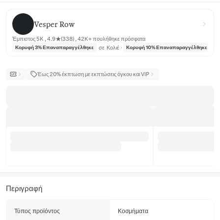
Vesper Row
Vesper Row
Έμπιστος 5K , 4.9★(338) , 42K+ πουλήθηκε πρόσφατα
σε
Κολιέ
σε
Κορυφή 3% Επαναπαραγγέλθηκε
Κορυφή 10% Επαναπαραγγέλθηκε
Έως 20% έκπτωση με εκπτώσεις όγκου και VIP
Περιγραφή
Τύπος προϊόντος
Κοσμήματα