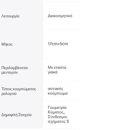
Διακοσμητικό
Λειτουργία
17cm+5cm
Μήκος
Με ετικέτα
Περιλαμβάνεται
γιακά
μενταγιόν
αστακός
Τύπος κουμπώματος
κούμπωμα
ρολογιού
Γεωμετρία
Κύματος,
Δημοφιλή Στοιχεία
Σύνδεσμοι
σχήματος S