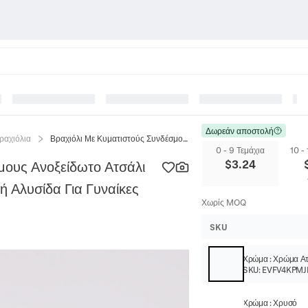
Δωρεάν αποστολή
ραχιόλια
Βραχιόλι Με Κυματιστούς Συνδέσμους Ανοξείδωτο Ατσάλι 304 Επιμεταλλωμένο Μινιμαλιστική Αλυσίδα Για Γυναίκες Κοσμήματα
0 - 9 Τεμάχια
10 -
$
3.24
μους Ανοξείδωτο Ατσάλι
ή Αλυσίδα Για Γυναίκες
Χωρίς MOQ
SKU
Χρώμα
:
Χρώμα Ατ
SKU:
EVFV4KPMJ
Χρώμα
:
Χρυσό