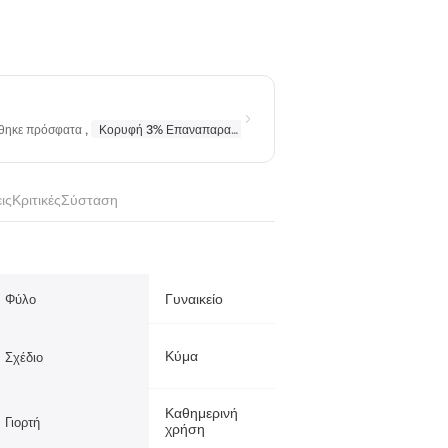
ήθηκε πρόσφατα
,
Κορυφή 3% Επαναπαραγγέλθηκε
σε
Κολιέ
,
Κορυφή 10% Επα
ις
Κριτικές
Σύσταση
Γυναικείο
Φύλο
Κύμα
Σχέδιο
Καθημερινή
Γιορτή
χρήση