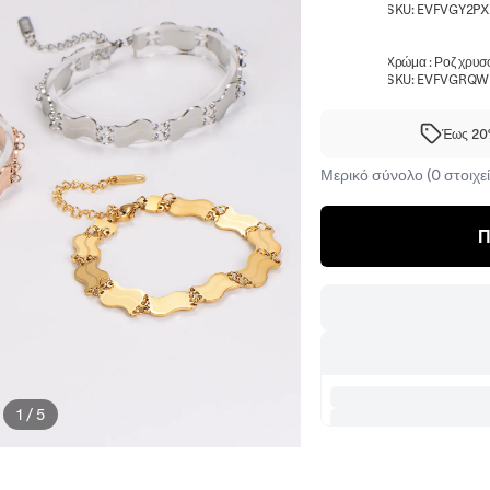
SKU:
EVFVGY2P
Χρώμα
:
Ροζ χρυσ
SKU:
EVFVGRQW
Έως 20%
Μερικό σύνολο (0 στοιχεί
Π
1
/
5