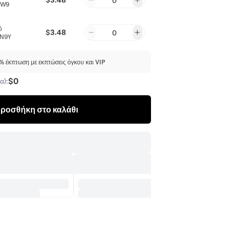
0
XW9
ό
$3.48
0
N9Y
 έκπτωση με εκπτώσεις όγκου και VIP
$0
α):
ροσθήκη στο καλάθι