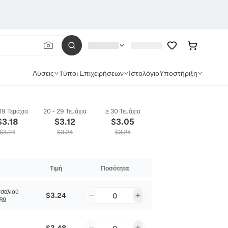
Λύσεις
Τύποι Επιχειρήσεων
Ιστολόγιο
Υποστήριξη
 19 Τεμάχια
20 - 29 Τεμάχια
≥ 30 Τεμάχια
$
3.18
$
3.12
$
3.05
$
3.24
$
3.24
$
3.24
Τιμή
Ποσότητα
σαλιού
$3.24
0
R9
$3.48