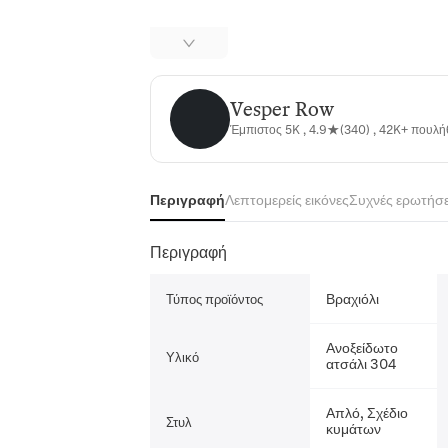
Vesper Row
Vesper Row
Έμπιστος 5K , 4.9★(340) , 42K+ πουλ
Περιγραφή
Λεπτομερείς εικόνες
Συχνές ερωτήσε
Περιγραφή
Βραχιόλι
Τύπος προϊόντος
Ανοξείδωτο
Υλικό
ατσάλι 304
Απλό, Σχέδιο
Στυλ
κυμάτων