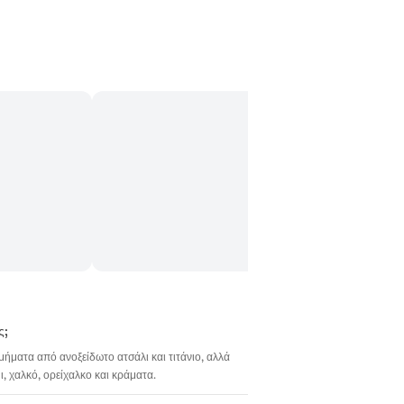
ς;
σμήματα από ανοξείδωτο ατσάλι και τιτάνιο, αλλά
 χαλκό, ορείχαλκο και κράματα.