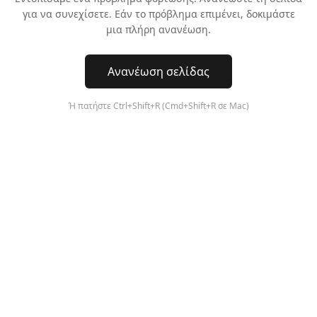
για να συνεχίσετε. Εάν το πρόβλημα επιμένει, δοκιμάστε
μια πλήρη ανανέωση.
Ανανέωση σελίδας
Ή πατήστε Ctrl+Shift+R (Cmd+Shift+R σε Mac)