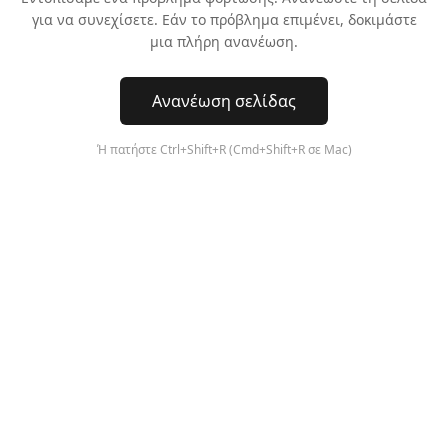
για να συνεχίσετε. Εάν το πρόβλημα επιμένει, δοκιμάστε
μια πλήρη ανανέωση.
Ανανέωση σελίδας
Ή πατήστε Ctrl+Shift+R (Cmd+Shift+R σε Mac)