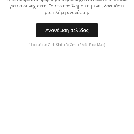
για να συνεχίσετε. Εάν το πρόβλημα επιμένει, δοκιμάστε
μια πλήρη ανανέωση.
Ανανέωση σελίδας
Ή πατήστε Ctrl+Shift+R (Cmd+Shift+R σε Mac)