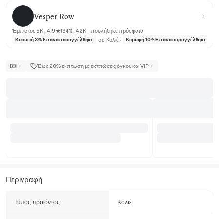
Vesper Row
Vesper Row
Έμπιστος 5K , 4.9★(341) , 42K+ πουλήθηκε πρόσφατα
σε
Κολιέ
σε
Κορυφή 3% Επαναπαραγγέλθηκε
Κορυφή 10% Επαναπαραγγέλθηκε
Έως 20% έκπτωση με εκπτώσεις όγκου και VIP
Περιγραφή
Τύπος προϊόντος
Κολιέ