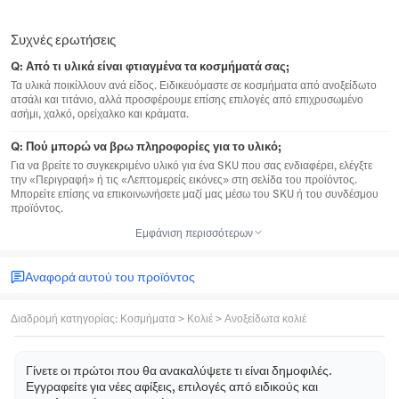
Συχνές ερωτήσεις
Q:
Από τι υλικά είναι φτιαγμένα τα κοσμήματά σας;
Τα υλικά ποικίλλουν ανά είδος. Ειδικευόμαστε σε κοσμήματα από ανοξείδωτο
ατσάλι και τιτάνιο, αλλά προσφέρουμε επίσης επιλογές από επιχρυσωμένο
ασήμι, χαλκό, ορείχαλκο και κράματα.
Q:
Πού μπορώ να βρω πληροφορίες για το υλικό;
Για να βρείτε το συγκεκριμένο υλικό για ένα SKU που σας ενδιαφέρει, ελέγξτε
την «Περιγραφή» ή τις «Λεπτομερείς εικόνες» στη σελίδα του προϊόντος.
Μπορείτε επίσης να επικοινωνήσετε μαζί μας μέσω του SKU ή του συνδέσμου
προϊόντος.
Εμφάνιση περισσότερων
Αναφορά αυτού του προϊόντος
Διαδρομή κατηγορίας
:
Κοσμήματα
>
Κολιέ
>
Ανοξείδωτα κολιέ
Γίνετε οι πρώτοι που θα ανακαλύψετε τι είναι δημοφιλές.
Εγγραφείτε για νέες αφίξεις, επιλογές από ειδικούς και