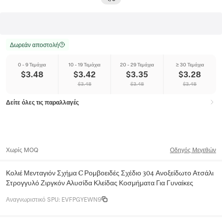
Δωρεάν αποστολή
0 - 9 Τεμάχια
10 - 19 Τεμάχια
20 - 29 Τεμάχια
≥ 30 Τεμάχια
$
3.48
$
3.42
$
3.35
$
3.28
$
3.48
$
3.48
$
3.48
Δείτε όλες τις παραλλαγές
Χωρίς MOQ
Οδηγός Μεγεθών
Κολιέ Μενταγιόν Σχήμα C Ρομβοειδές Σχέδιο 304 Ανοξείδωτο Ατσάλι
Στρογγυλό Ζιργκόν Αλυσίδα Κλείδας Κοσμήματα Για Γυναίκες
Αναγνωριστικό SPU
:
EVFPGYEWN9