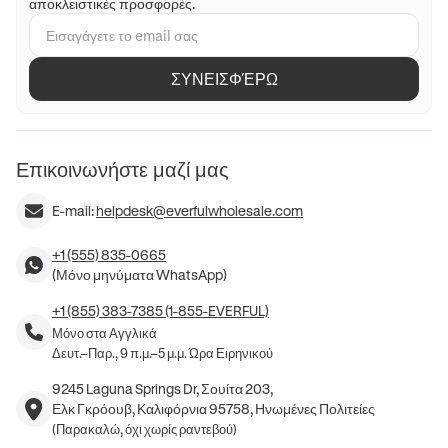
αποκλειστικές προσφορές.
ΣΥΝΕΙΣΦΈΡΩ
Επικοινωνήστε μαζί μας
E-mail:
helpdesk@everfulwholesale.com
+1 (555) 835-0665
(Μόνο μηνύματα WhatsApp)
+1 (855) 383-7385 (1-855-EVERFUL)
Μόνο στα Αγγλικά
Δευτ.–Παρ., 9 π.μ.–5 μ.μ. Ώρα Ειρηνικού
9245 Laguna Springs Dr, Σουίτα 203,
Ελκ Γκρόουβ, Καλιφόρνια 95758, Ηνωμένες Πολιτείες
(Παρακαλώ, όχι χωρίς ραντεβού)