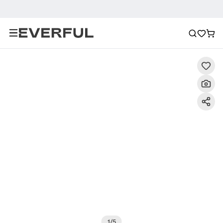
Περιγραφή
Λεπτομερείς εικόνες
Συχνές ερωτήσεις
1
/
5