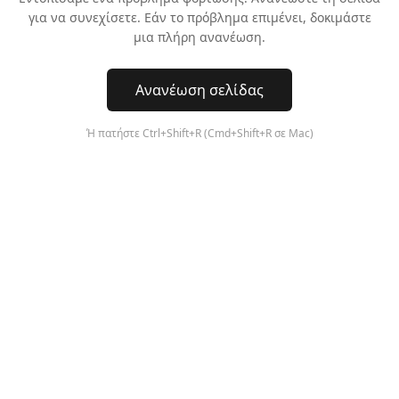
για να συνεχίσετε. Εάν το πρόβλημα επιμένει, δοκιμάστε
μια πλήρη ανανέωση.
Ανανέωση σελίδας
Ή πατήστε Ctrl+Shift+R (Cmd+Shift+R σε Mac)