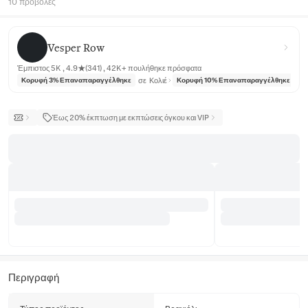
10 προβολές
Vesper Row
Vesper Row
Έμπιστος 5K , 4.9★(341) , 42K+ πουλήθηκε πρόσφατα
σε
Κολιέ
σε
Κορυφή 3% Επαναπαραγγέλθηκε
Κορυφή 10% Επαναπαραγγέλθηκε
Έως 20% έκπτωση με εκπτώσεις όγκου και VIP
Περιγραφή