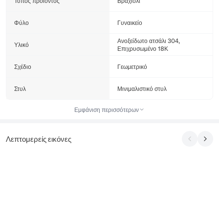
Τύπος προϊόντος
Βραχιόλι
Φύλο
Γυναικείο
Ανοξείδωτο ατσάλι 304,
Υλικό
Επιχρυσωμένο 18Κ
Σχέδιο
Γεωμετρικό
Στυλ
Μινιμαλιστικό στυλ
Εμφάνιση περισσότερων
Λεπτομερείς εικόνες