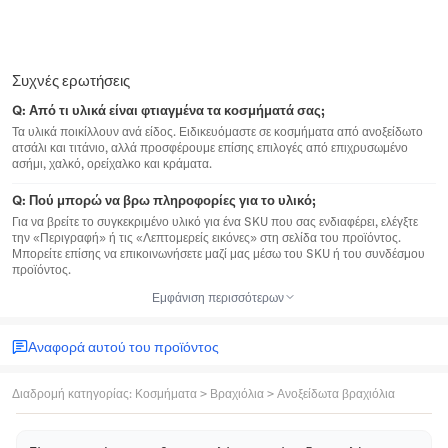
Συχνές ερωτήσεις
Q:
Από τι υλικά είναι φτιαγμένα τα κοσμήματά σας;
Τα υλικά ποικίλλουν ανά είδος. Ειδικευόμαστε σε κοσμήματα από ανοξείδωτο
ατσάλι και τιτάνιο, αλλά προσφέρουμε επίσης επιλογές από επιχρυσωμένο
ασήμι, χαλκό, ορείχαλκο και κράματα.
Q:
Πού μπορώ να βρω πληροφορίες για το υλικό;
Για να βρείτε το συγκεκριμένο υλικό για ένα SKU που σας ενδιαφέρει, ελέγξτε
την «Περιγραφή» ή τις «Λεπτομερείς εικόνες» στη σελίδα του προϊόντος.
Μπορείτε επίσης να επικοινωνήσετε μαζί μας μέσω του SKU ή του συνδέσμου
προϊόντος.
Εμφάνιση περισσότερων
Αναφορά αυτού του προϊόντος
Διαδρομή κατηγορίας
:
Κοσμήματα
>
Βραχιόλια
>
Ανοξείδωτα βραχιόλια