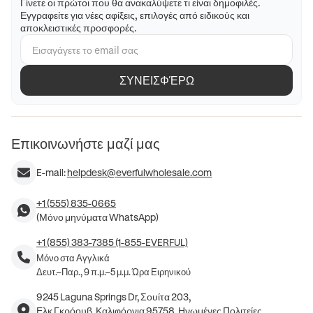
Γίνετε οι πρώτοι που θα ανακαλύψετε τι είναι δημοφιλές.
Εγγραφείτε για νέες αφίξεις, επιλογές από ειδικούς και
αποκλειστικές προσφορές.
ΣΥΝΕΙΣΦΈΡΩ
Επικοινωνήστε μαζί μας
E-mail:
helpdesk@everfulwholesale.com
+1 (555) 835-0665
(Μόνο μηνύματα WhatsApp)
+1 (855) 383-7385 (1-855-EVERFUL)
Μόνο στα Αγγλικά
Δευτ.–Παρ., 9 π.μ.–5 μ.μ. Ώρα Ειρηνικού
9245 Laguna Springs Dr, Σουίτα 203,
Ελκ Γκρόουβ, Καλιφόρνια 95758, Ηνωμένες Πολιτείες