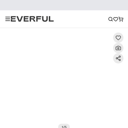
Περιγραφή
Λεπτομερείς εικόνες
Συχνές ερωτήσεις
1
/
5