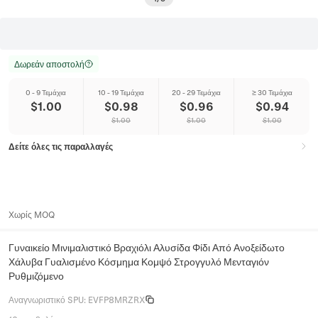
Δωρεάν αποστολή
0 - 9 Τεμάχια
10 - 19 Τεμάχια
20 - 29 Τεμάχια
≥ 30 Τεμάχια
$
1.00
$
0.98
$
0.96
$
0.94
$
1.00
$
1.00
$
1.00
Δείτε όλες τις παραλλαγές
Χωρίς MOQ
Γυναικείο Μινιμαλιστικό Βραχιόλι Αλυσίδα Φίδι Από Ανοξείδωτο
Χάλυβα Γυαλισμένο Κόσμημα Κομψό Στρογγυλό Μενταγιόν
Ρυθμιζόμενο
Αναγνωριστικό SPU
:
EVFP8MRZRX