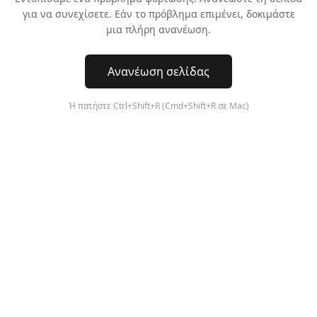
για να συνεχίσετε. Εάν το πρόβλημα επιμένει, δοκιμάστε
μια πλήρη ανανέωση.
Ανανέωση σελίδας
Ή πατήστε Ctrl+Shift+R (Cmd+Shift+R σε Mac)