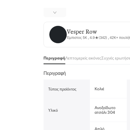
Vesper Row
Vesper Row
Έμπιστος 5K , 4.9★(342) , 42K+ πουλ
Περιγραφή
Λεπτομερείς εικόνες
Συχνές ερωτήσε
Περιγραφή
Κολιέ
Τύπος προϊόντος
Ανοξείδωτο
Υλικό
ατσάλι 304
Απλό