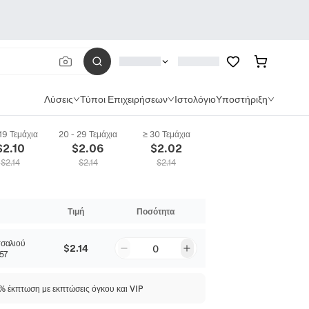
Λύσεις
Τύποι Επιχειρήσεων
Ιστολόγιο
Υποστήριξη
 19 Τεμάχια
20 - 29 Τεμάχια
≥ 30 Τεμάχια
$
2.10
$
2.06
$
2.02
$
2.14
$
2.14
$
2.14
Τιμή
Ποσότητα
σαλιού
$2.14
0
57
 έκπτωση με εκπτώσεις όγκου και VIP