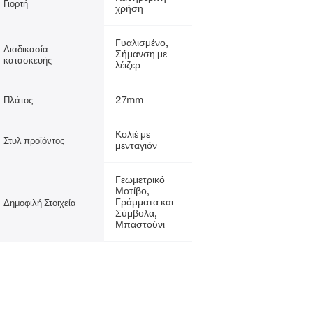
Γιορτή
χρήση
Γυαλισμένο,
Διαδικασία
Σήμανση με
κατασκευής
λέιζερ
27mm
Πλάτος
Κολιέ με
Στυλ προϊόντος
μενταγιόν
Γεωμετρικό
Μοτίβο,
Γράμματα και
Δημοφιλή Στοιχεία
Σύμβολα,
Μπαστούνι