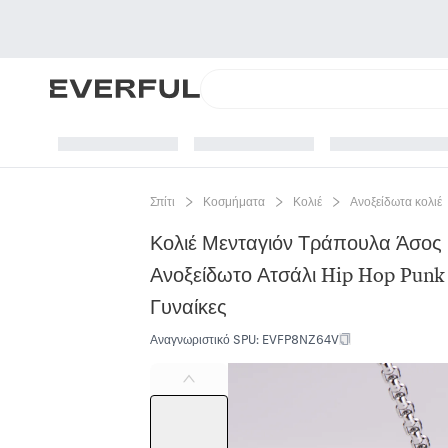
Σπίτι
Κοσμήματα
Κολιέ
Ανοξείδωτα κολιέ
Κολιέ Μενταγιόν Τράπουλα Άσος
Ανοξείδωτο Ατσάλι Hip Hop Pun
Γυναίκες
Αναγνωριστικό SPU
:
EVFP8NZ64V