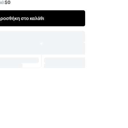
$0
α):
ροσθήκη στο καλάθι