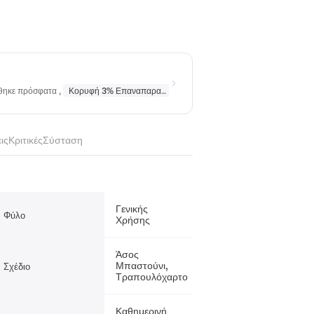
ήθηκε πρόσφατα
,
Κορυφή 3% Επαναπαραγγέλθηκε
σε
Κολιέ
,
Κορυφή 10% Επα
ις
Κριτικές
Σύσταση
Γενικής
Φύλο
Χρήσης
Άσος
Μπαστούνι,
Σχέδιο
Τραπουλόχαρτο
Καθημερινή