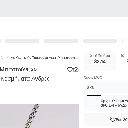
0 - 9 Τεμάχια
10 -
Κολιέ Μενταγιόν Τράπουλα Άσος Μπαστούνι 304 Ανοξείδωτο Ατσάλι Hip Hop Punk Κοσμήματα Άνδρες Γυναίκες
$
2.14
 Μπαστούνι 304
k Κοσμήματα Άνδρες
Χωρίς MOQ
SKU
Χρώμα
:
Χρώμα Ατ
SKU:
EVFV4WJ2X
Έως 20%