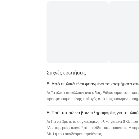
Συχνές ερωτήσεις
Ε: Από τι υλικά είναι φτιαγμένα τα κοσμήματά σα
Α: Τα υλικά ποικίλλουν ανά είδος. Ειδικευόμαστε σε κο
προσφέρουμε επίσης επιλογές από επιχρυσωμένο ασήμι,
Ε: Πού μπορώ να βρω πληροφορίες για το υλικό
Α: Για να βρείτε το συγκεκριμένο υλικό για ένα SKU που 
"Λεπτομερείς εικόνες" στη σελίδα του προϊόντος. Μπορε
SKU ή του συνδέσμου προϊόντος.