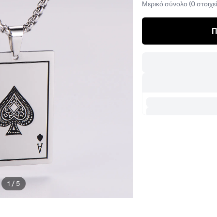
Μερικό σύνολο (0 στοιχεί
Π
1
/
5