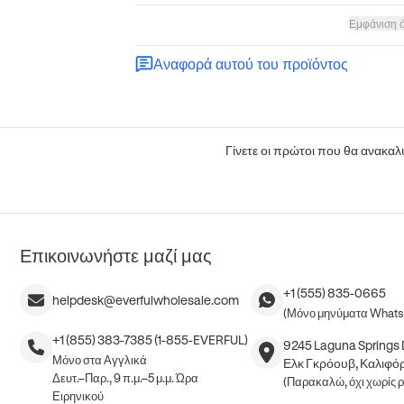
Εμφάνιση 
Αναφορά αυτού του προϊόντος
Γίνετε οι πρώτοι που θα ανακαλύ
Επικοινωνήστε μαζί μας
+1 (555) 835-0665
helpdesk@everfulwholesale.com
(Μόνο μηνύματα What
+1 (855) 383-7385 (1-855-EVERFUL)
9245 Laguna Springs D
Μόνο στα Αγγλικά
Ελκ Γκρόουβ, Καλιφόρ
Δευτ.–Παρ., 9 π.μ.–5 μ.μ. Ώρα
(Παρακαλώ, όχι χωρίς 
Ειρηνικού