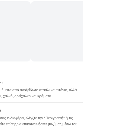
ς;
σμήματα από ανοξείδωτο ατσάλι και τιτάνιο, αλλά
 χαλκό, ορείχαλκο και κράματα.
;
σας ενδιαφέρει, ελέγξτε την "Περιγραφή" ή τις
ίτε επίσης να επικοινωνήσετε μαζί μας μέσω του