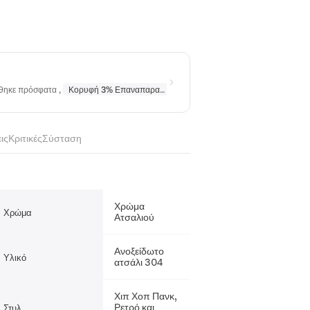
ήθηκε πρόσφατα
,
Κορυφή 3% Επαναπαραγγέλθηκε
σε
Κολιέ
,
Κορυφή 10% Επα
ις
Κριτικές
Σύσταση
Χρώμα
Χρώμα
Ατσαλιού
Ανοξείδωτο
Υλικό
ατσάλι 304
Χιπ Χοπ Πανκ,
Ρετρό και
Στυλ