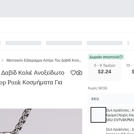
Δωρεάν αποστολή
Μενταγιόν Εξάγραμμα Αστέρι Του Δαβίδ Κολιέ Ανοξείδωτο Ατσάλι Ρετρό Μοτίβο Τοτέμ Hip Hop Punk Κοσμήματα Για Άνδρες
0 - 9 Τεμάχια
10 -
$
2.24
 Δαβίδ Κολιέ Ανοξείδωτο
Hop Punk Κοσμήματα Για
Χωρίς MOQ
SKU
Στυλ προϊόντος
:
Α
Χρώμα (Χωρίς Αλυ
SKU:
EVFV4KPM
Στυλ προϊόντος
:
Χ