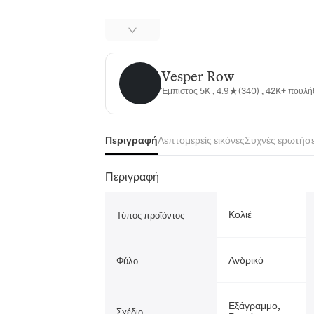
Vesper Row
Vesper Row
Έμπιστος 5K , 4.9★(340) , 42K+ πουλ
Περιγραφή
Λεπτομερείς εικόνες
Συχνές ερωτήσε
Περιγραφή
Κολιέ
Τύπος προϊόντος
Ανδρικό
Φύλο
Εξάγραμμο,
Σχέδιο