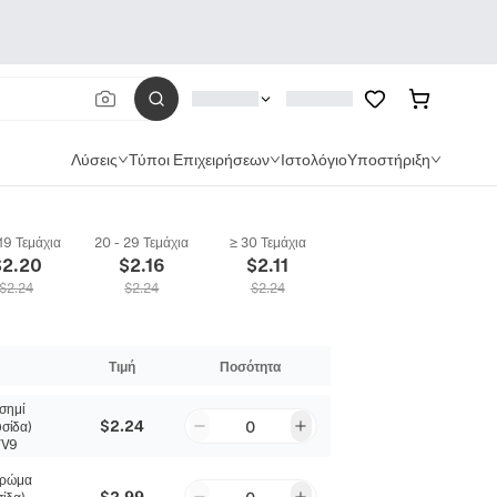
Λύσεις
Τύποι Επιχειρήσεων
Ιστολόγιο
Υποστήριξη
 19 Τεμάχια
20 - 29 Τεμάχια
≥ 30 Τεμάχια
$
2.20
$
2.16
$
2.11
$
2.24
$
2.24
$
2.24
Τιμή
Ποσότητα
σημί
$2.24
0
σίδα)
VV9
ρώμα
$2.99