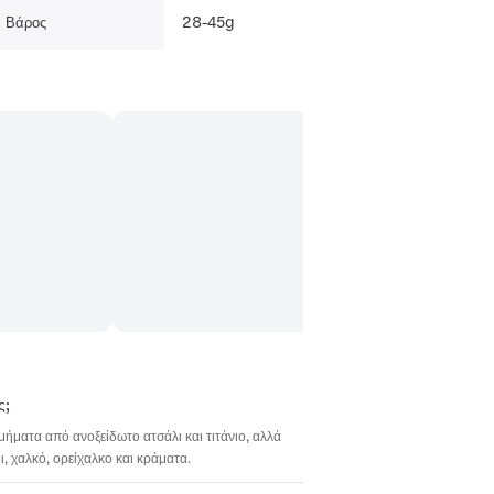
28-45g
Βάρος
ς;
σμήματα από ανοξείδωτο ατσάλι και τιτάνιο, αλλά
 χαλκό, ορείχαλκο και κράματα.