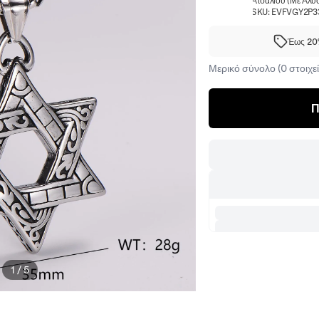
Ατσαλιού (Με Αλυ
SKU:
EVFVGY2P3
Έως 20%
Μερικό σύνολο (0 στοιχεί
Π
1
/
5