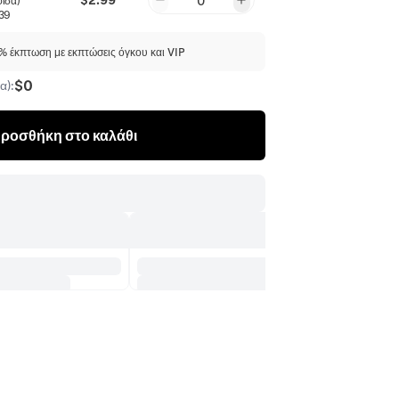
0
σίδα)
39
 έκπτωση με εκπτώσεις όγκου και VIP
$0
α):
ροσθήκη στο καλάθι