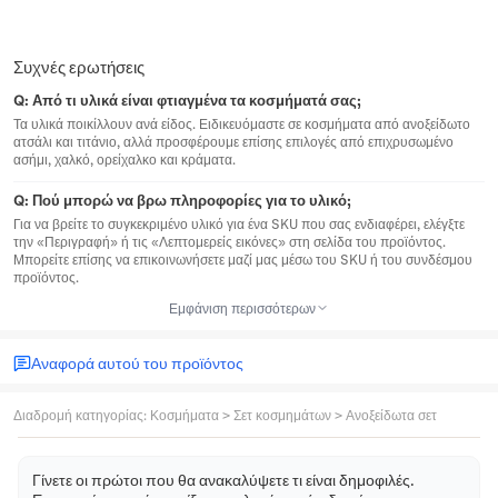
Συχνές ερωτήσεις
Q:
Από τι υλικά είναι φτιαγμένα τα κοσμήματά σας;
Τα υλικά ποικίλλουν ανά είδος. Ειδικευόμαστε σε κοσμήματα από ανοξείδωτο
ατσάλι και τιτάνιο, αλλά προσφέρουμε επίσης επιλογές από επιχρυσωμένο
ασήμι, χαλκό, ορείχαλκο και κράματα.
Q:
Πού μπορώ να βρω πληροφορίες για το υλικό;
Για να βρείτε το συγκεκριμένο υλικό για ένα SKU που σας ενδιαφέρει, ελέγξτε
την «Περιγραφή» ή τις «Λεπτομερείς εικόνες» στη σελίδα του προϊόντος.
Μπορείτε επίσης να επικοινωνήσετε μαζί μας μέσω του SKU ή του συνδέσμου
προϊόντος.
Εμφάνιση περισσότερων
Αναφορά αυτού του προϊόντος
Διαδρομή κατηγορίας
:
Κοσμήματα
>
Σετ κοσμημάτων
>
Ανοξείδωτα σετ
Γίνετε οι πρώτοι που θα ανακαλύψετε τι είναι δημοφιλές.