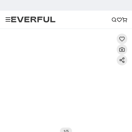
Περιγραφή
Λεπτομερείς εικόνες
Συχνές ερωτήσεις
1
/
5