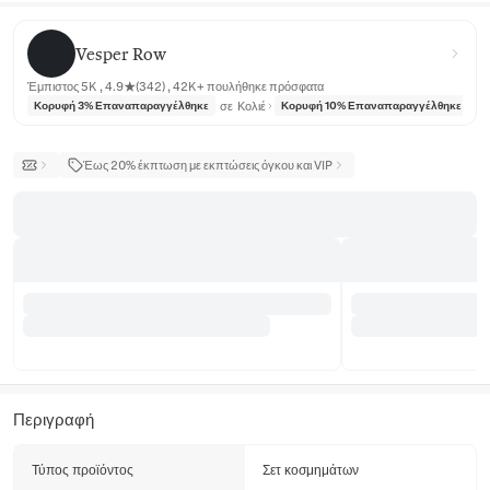
Vesper Row
Vesper Row
Έμπιστος 5K , 4.9★(342) , 42K+ πουλήθηκε πρόσφατα
σε
Κολιέ
σε
Κορυφή 3% Επαναπαραγγέλθηκε
Κορυφή 10% Επαναπαραγγέλθηκε
Έως 20% έκπτωση με εκπτώσεις όγκου και VIP
Περιγραφή
Τύπος προϊόντος
Σετ κοσμημάτων