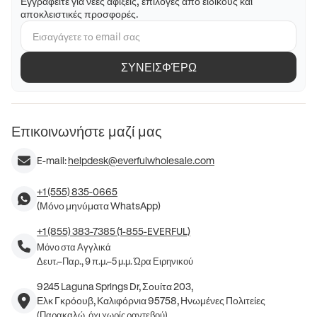
Εγγραφείτε για νέες αφίξεις, επιλογές από ειδικούς και
αποκλειστικές προσφορές.
ΣΥΝΕΙΣΦΈΡΩ
Επικοινωνήστε μαζί μας
E-mail:
helpdesk@everfulwholesale.com
+1 (555) 835-0665
(Μόνο μηνύματα WhatsApp)
+1 (855) 383-7385 (1-855-EVERFUL)
Μόνο στα Αγγλικά
Δευτ.–Παρ., 9 π.μ.–5 μ.μ. Ώρα Ειρηνικού
9245 Laguna Springs Dr, Σουίτα 203,
Ελκ Γκρόουβ, Καλιφόρνια 95758, Ηνωμένες Πολιτείες
(Παρακαλώ, όχι χωρίς ραντεβού)