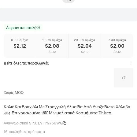
Δωρεάν αποστολή
0 - 9 Τεμάχια
10 - 19 Τεμάχια
20 - 29 Τεμάχια
≥ 30 Τεμάχια
$
2.12
$
2.08
$
2.04
$
2.00
$
2.12
$
2.12
$
2.12
Δείτε όλες τις παραλλαγές
+
7
Χωρίς MOQ
Κολιέ Και Βραχιόλι Με Στρογγυλή Αλυσίδα Από Ανοξείδωτο Χάλυβα
304 Επιχρυσωμένο 18K Μινιμαλιστικά Κοσμήματα Unisex
Αναγνωριστικό SPU
:
EVFPG756WQ
16 πουλήθηκε πρόσφατα