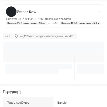
Vesper Row
Vesper Row
Έμπιστος 5K , 4.9★(340) , 42K+ πουλήθηκε πρόσφατα
σε
Κολιέ
σε
Κορυφή 3% Επαναπαραγγέλθηκε
Κορυφή 10% Επαναπαραγγέλθηκε
Έως 20% έκπτωση με εκπτώσεις όγκου και VIP
Περιγραφή
Τύπος προϊόντος
Bangle