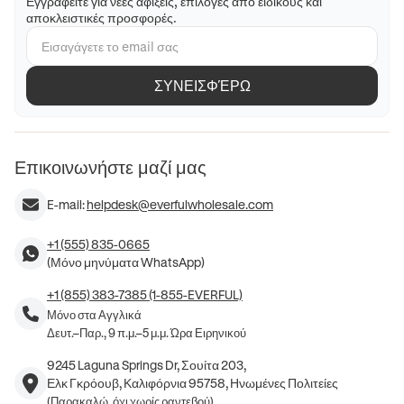
Εγγραφείτε για νέες αφίξεις, επιλογές από ειδικούς και
αποκλειστικές προσφορές.
ΣΥΝΕΙΣΦΈΡΩ
Επικοινωνήστε μαζί μας
E-mail:
helpdesk@everfulwholesale.com
+1 (555) 835-0665
(Μόνο μηνύματα WhatsApp)
+1 (855) 383-7385 (1-855-EVERFUL)
Μόνο στα Αγγλικά
Δευτ.–Παρ., 9 π.μ.–5 μ.μ. Ώρα Ειρηνικού
9245 Laguna Springs Dr, Σουίτα 203,
Ελκ Γκρόουβ, Καλιφόρνια 95758, Ηνωμένες Πολιτείες
(Παρακαλώ, όχι χωρίς ραντεβού)