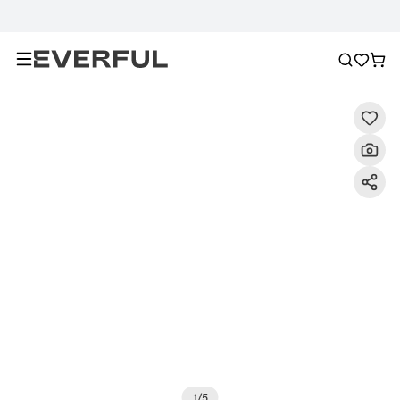
Περιγραφή
Λεπτομερείς εικόνες
Συχνές ερωτήσεις
1
/
5