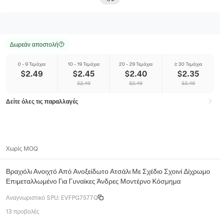
Δωρεάν αποστολή
0 - 9 Τεμάχια
10 - 19 Τεμάχια
20 - 29 Τεμάχια
≥ 30 Τεμάχια
$
2.49
$
2.45
$
2.40
$
2.35
$
2.49
$
2.49
$
2.49
Δείτε όλες τις παραλλαγές
Χωρίς MOQ
Βραχιόλι Ανοιχτό Από Ανοξείδωτο Ατσάλι Με Σχέδιο Σχοινί Δίχρωμο
Επιμεταλλωμένο Για Γυναίκες Άνδρες Μοντέρνο Κόσμημα
Αναγνωριστικό SPU
:
EVFPG7577Q
13 προβολές