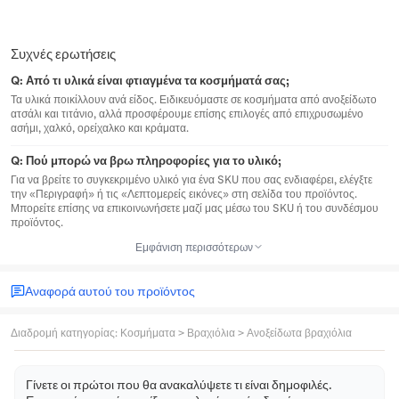
Συχνές ερωτήσεις
Q:
Από τι υλικά είναι φτιαγμένα τα κοσμήματά σας;
Τα υλικά ποικίλλουν ανά είδος. Ειδικευόμαστε σε κοσμήματα από ανοξείδωτο
ατσάλι και τιτάνιο, αλλά προσφέρουμε επίσης επιλογές από επιχρυσωμένο
ασήμι, χαλκό, ορείχαλκο και κράματα.
Q:
Πού μπορώ να βρω πληροφορίες για το υλικό;
Για να βρείτε το συγκεκριμένο υλικό για ένα SKU που σας ενδιαφέρει, ελέγξτε
την «Περιγραφή» ή τις «Λεπτομερείς εικόνες» στη σελίδα του προϊόντος.
Μπορείτε επίσης να επικοινωνήσετε μαζί μας μέσω του SKU ή του συνδέσμου
προϊόντος.
Εμφάνιση περισσότερων
Αναφορά αυτού του προϊόντος
Διαδρομή κατηγορίας
:
Κοσμήματα
>
Βραχιόλια
>
Ανοξείδωτα βραχιόλια
Γίνετε οι πρώτοι που θα ανακαλύψετε τι είναι δημοφιλές.