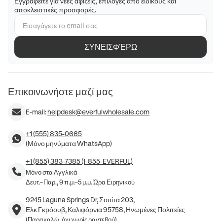
Εγγραφείτε για νέες αφίξεις, επιλογές από ειδικούς και
αποκλειστικές προσφορές.
ΣΥΝΕΙΣΦΈΡΩ
Επικοινωνήστε μαζί μας
E-mail:
helpdesk@everfulwholesale.com
+1 (555) 835-0665
(Μόνο μηνύματα WhatsApp)
+1 (855) 383-7385 (1-855-EVERFUL)
Μόνο στα Αγγλικά
Δευτ.–Παρ., 9 π.μ.–5 μ.μ. Ώρα Ειρηνικού
9245 Laguna Springs Dr, Σουίτα 203,
Ελκ Γκρόουβ, Καλιφόρνια 95758, Ηνωμένες Πολιτείες
(Παρακαλώ, όχι χωρίς ραντεβού)