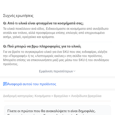
Συχνές ερωτήσεις
Q:
Από τι υλικά είναι φτιαγμένα τα κοσμήματά σας;
Τα υλικά ποικίλλουν ανά είδος. Ειδικευόμαστε σε κοσμήματα από ανοξείδωτο
ατσάλι και τιτάνιο, αλλά προσφέρουμε επίσης επιλογές από επιχρυσωμένο
ασήμι, χαλκό, ορείχαλκο και κράματα.
Q:
Πού μπορώ να βρω πληροφορίες για το υλικό;
Για να βρείτε το συγκεκριμένο υλικό για ένα SKU που σας ενδιαφέρει, ελέγξτε
την «Περιγραφή» ή τις «Λεπτομερείς εικόνες» στη σελίδα του προϊόντος.
Μπορείτε επίσης να επικοινωνήσετε μαζί μας μέσω του SKU ή του συνδέσμου
προϊόντος.
Εμφάνιση περισσότερων
Αναφορά αυτού του προϊόντος
Διαδρομή κατηγορίας
:
Κοσμήματα
>
Βραχιόλια
>
Ανοξείδωτα βραχιόλια
Γίνετε οι πρώτοι που θα ανακαλύψετε τι είναι δημοφιλές.