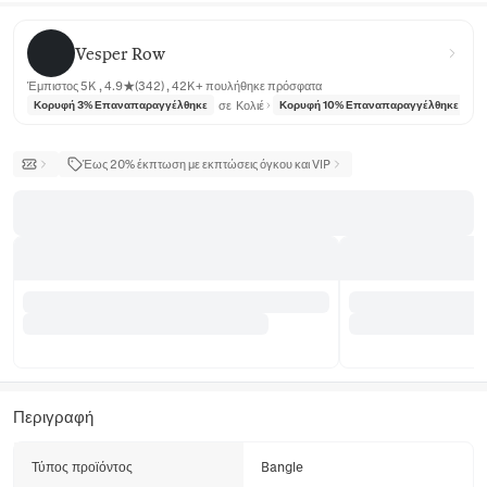
Vesper Row
Vesper Row
Έμπιστος 5K , 4.9★(342) , 42K+ πουλήθηκε πρόσφατα
σε
Κολιέ
σε
Κορυφή 3% Επαναπαραγγέλθηκε
Κορυφή 10% Επαναπαραγγέλθηκε
Έως 20% έκπτωση με εκπτώσεις όγκου και VIP
Περιγραφή
Τύπος προϊόντος
Bangle