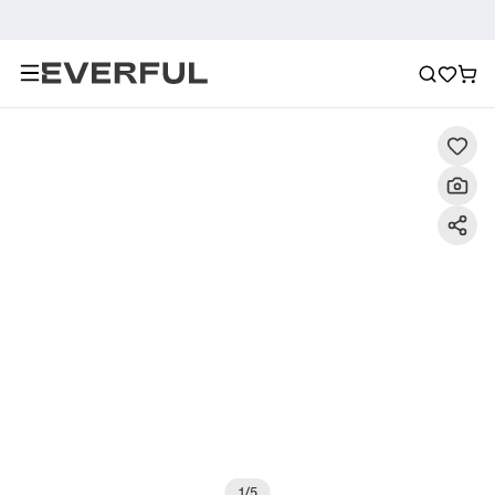
Περιγραφή
Λεπτομερείς εικόνες
Συχνές ερωτήσεις
1
/
5