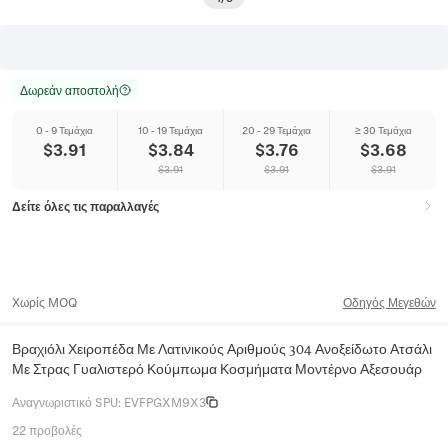
Δωρεάν αποστολή
0 - 9 Τεμάχια
10 - 19 Τεμάχια
20 - 29 Τεμάχια
≥ 30 Τεμάχια
$
3.91
$
3.84
$
3.76
$
3.68
$
3.91
$
3.91
$
3.91
Δείτε όλες τις παραλλαγές
Χωρίς MOQ
Οδηγός Μεγεθών
Βραχιόλι Χειροπέδα Με Λατινικούς Αριθμούς 304 Ανοξείδωτο Ατσάλι
Με Στρας Γυαλιστερό Κούμπωμα Κοσμήματα Μοντέρνο Αξεσουάρ
Αναγνωριστικό SPU
:
EVFPGXM9X3
22 προβολές