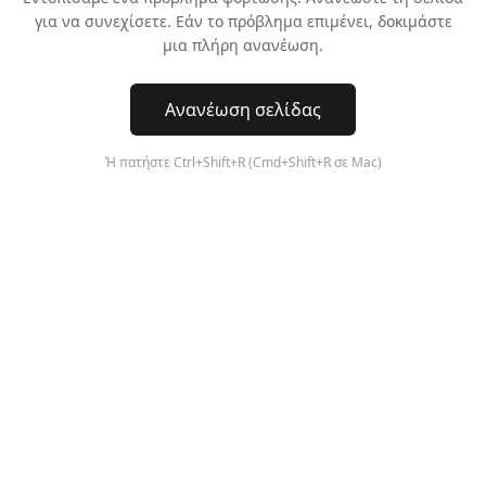
για να συνεχίσετε. Εάν το πρόβλημα επιμένει, δοκιμάστε
μια πλήρη ανανέωση.
Ανανέωση σελίδας
Ή πατήστε Ctrl+Shift+R (Cmd+Shift+R σε Mac)