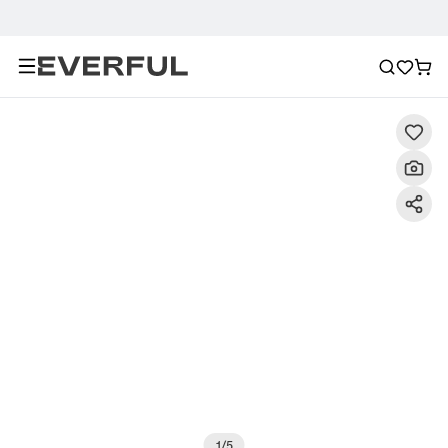
Περιγραφή
Λεπτομερείς εικόνες
Σύσταση
1
/
5