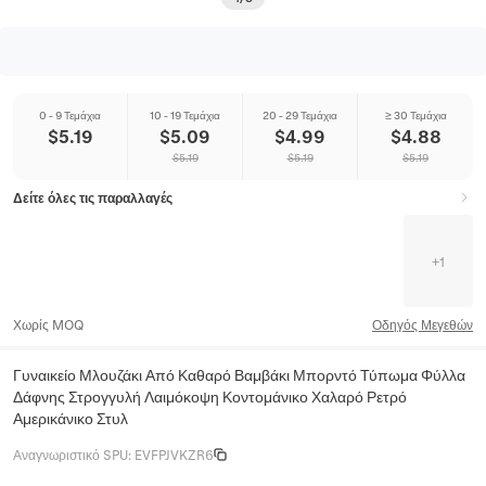
0 - 9 Τεμάχια
10 - 19 Τεμάχια
20 - 29 Τεμάχια
≥ 30 Τεμάχια
$
5.19
$
5.09
$
4.99
$
4.88
$
5.19
$
5.19
$
5.19
Δείτε όλες τις παραλλαγές
+
1
Χωρίς MOQ
Οδηγός Μεγεθών
Γυναικείο Μλουζάκι Από Καθαρό Βαμβάκι Μπορντό Τύπωμα Φύλλα
Δάφνης Στρογγυλή Λαιμόκοψη Κοντομάνικο Χαλαρό Ρετρό
Αμερικάνικο Στυλ
Αναγνωριστικό SPU
:
EVFPJVKZR6