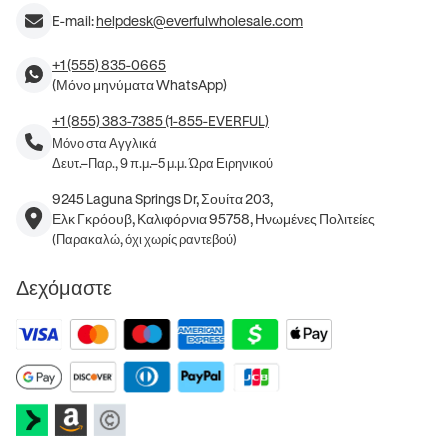
E-mail:
helpdesk@everfulwholesale.com
+1 (555) 835-0665
(Μόνο μηνύματα WhatsApp)
+1 (855) 383-7385 (1-855-EVERFUL)
Μόνο στα Αγγλικά
Δευτ.–Παρ., 9 π.μ.–5 μ.μ. Ώρα Ειρηνικού
9245 Laguna Springs Dr, Σουίτα 203,
Ελκ Γκρόουβ, Καλιφόρνια 95758, Ηνωμένες Πολιτείες
(Παρακαλώ, όχι χωρίς ραντεβού)
Δεχόμαστε