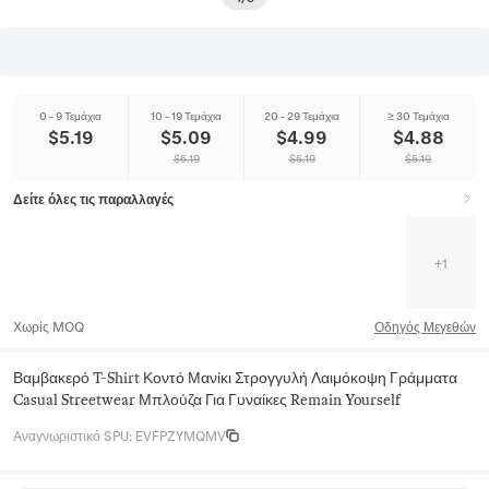
0 - 9 Τεμάχια
10 - 19 Τεμάχια
20 - 29 Τεμάχια
≥ 30 Τεμάχια
$
5.19
$
5.09
$
4.99
$
4.88
$
5.19
$
5.19
$
5.19
Δείτε όλες τις παραλλαγές
+
1
Χωρίς MOQ
Οδηγός Μεγεθών
Βαμβακερό T-Shirt Κοντό Μανίκι Στρογγυλή Λαιμόκοψη Γράμματα
Casual Streetwear Μπλούζα Για Γυναίκες Remain Yourself
Αναγνωριστικό SPU
:
EVFPZYMQMV