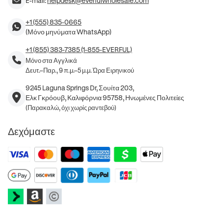
E-mail:
helpdesk@everfulwholesale.com
+1 (555) 835-0665
(Μόνο μηνύματα WhatsApp)
+1 (855) 383-7385 (1-855-EVERFUL)
Μόνο στα Αγγλικά
Δευτ.–Παρ., 9 π.μ.–5 μ.μ. Ώρα Ειρηνικού
9245 Laguna Springs Dr, Σουίτα 203,
Ελκ Γκρόουβ, Καλιφόρνια 95758, Ηνωμένες Πολιτείες
(Παρακαλώ, όχι χωρίς ραντεβού)
Δεχόμαστε