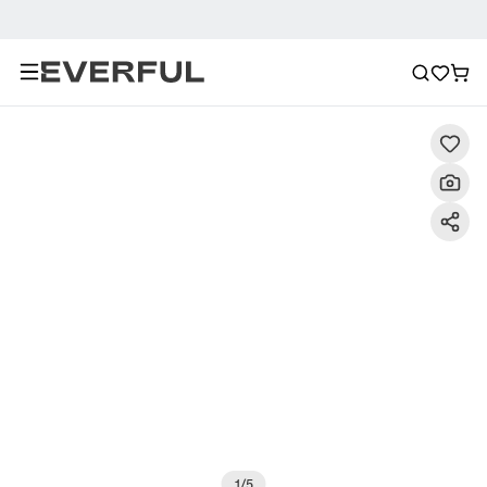
Περιγραφή
Λεπτομερείς εικόνες
Σύσταση
1
/
5