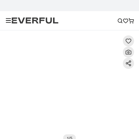
Περιγραφή
Λεπτομερείς εικόνες
Σύσταση
1
/
5