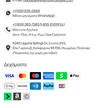
E-mail:
helpdesk@everfulwholesale.com
+1 (555) 835-0665
(Μόνο μηνύματα WhatsApp)
+1 (855) 383-7385 (1-855-EVERFUL)
Μόνο στα Αγγλικά
Δευτ.–Παρ., 9 π.μ.–5 μ.μ. Ώρα Ειρηνικού
9245 Laguna Springs Dr, Σουίτα 203,
Ελκ Γκρόουβ, Καλιφόρνια 95758, Ηνωμένες Πολιτείες
(Παρακαλώ, όχι χωρίς ραντεβού)
Δεχόμαστε