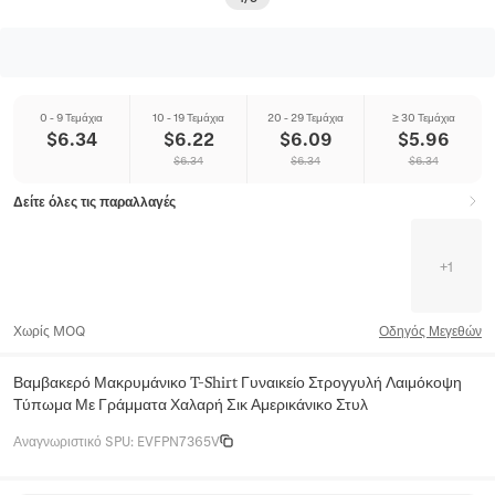
0 - 9 Τεμάχια
10 - 19 Τεμάχια
20 - 29 Τεμάχια
≥ 30 Τεμάχια
$
6.34
$
6.22
$
6.09
$
5.96
$
6.34
$
6.34
$
6.34
Δείτε όλες τις παραλλαγές
+
1
Χωρίς MOQ
Οδηγός Μεγεθών
Βαμβακερό Μακρυμάνικο T-Shirt Γυναικείο Στρογγυλή Λαιμόκοψη
Τύπωμα Με Γράμματα Χαλαρή Σικ Αμερικάνικο Στυλ
Αναγνωριστικό SPU
:
EVFPN7365V