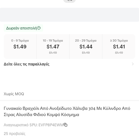
Δωρεάν αποστολή
0 - 9 Τεμάχια
10 - 19 Τεμάχια
20 - 29 Τεμάχια
≥ 30 Τεμάχια
$
1.49
$
1.47
$
1.44
$
1.41
$
1.49
$
1.49
$
1.49
Δείτε όλες τις παραλλαγές
Χωρίς MOQ
Γυναικείο Βραχιόλι Από Ανοξείδωτο Χάλυβα 304 Με Κύλινδρο Από
Στρας Αλυσίδα Φιδιού Κομψό Κόσμημα
Αναγνωριστικό SPU
:
EVFP8P4EWM
25 προβολές