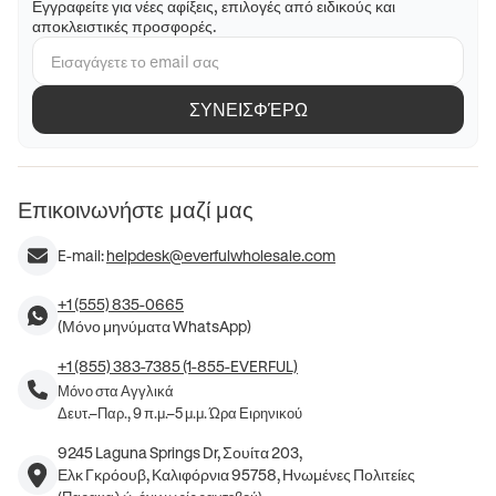
Εγγραφείτε για νέες αφίξεις, επιλογές από ειδικούς και
αποκλειστικές προσφορές.
ΣΥΝΕΙΣΦΈΡΩ
Επικοινωνήστε μαζί μας
E-mail:
helpdesk@everfulwholesale.com
+1 (555) 835-0665
(Μόνο μηνύματα WhatsApp)
+1 (855) 383-7385 (1-855-EVERFUL)
Μόνο στα Αγγλικά
Δευτ.–Παρ., 9 π.μ.–5 μ.μ. Ώρα Ειρηνικού
9245 Laguna Springs Dr, Σουίτα 203,
Ελκ Γκρόουβ, Καλιφόρνια 95758, Ηνωμένες Πολιτείες