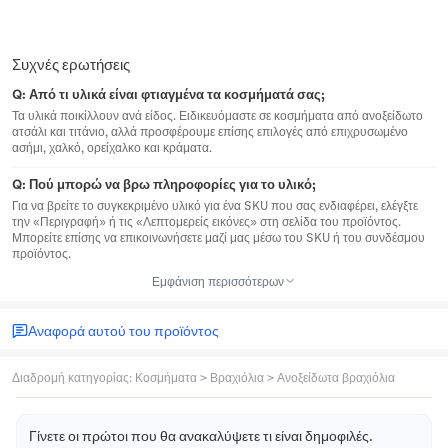
Συχνές ερωτήσεις
Q:
Από τι υλικά είναι φτιαγμένα τα κοσμήματά σας;
Τα υλικά ποικίλλουν ανά είδος. Ειδικευόμαστε σε κοσμήματα από ανοξείδωτο
ατσάλι και τιτάνιο, αλλά προσφέρουμε επίσης επιλογές από επιχρυσωμένο
ασήμι, χαλκό, ορείχαλκο και κράματα.
Q:
Πού μπορώ να βρω πληροφορίες για το υλικό;
Για να βρείτε το συγκεκριμένο υλικό για ένα SKU που σας ενδιαφέρει, ελέγξτε
την «Περιγραφή» ή τις «Λεπτομερείς εικόνες» στη σελίδα του προϊόντος.
Μπορείτε επίσης να επικοινωνήσετε μαζί μας μέσω του SKU ή του συνδέσμου
προϊόντος.
Εμφάνιση περισσότερων
Αναφορά αυτού του προϊόντος
Διαδρομή κατηγορίας
:
Κοσμήματα
>
Βραχιόλια
>
Ανοξείδωτα βραχιόλια
Γίνετε οι πρώτοι που θα ανακαλύψετε τι είναι δημοφιλές.