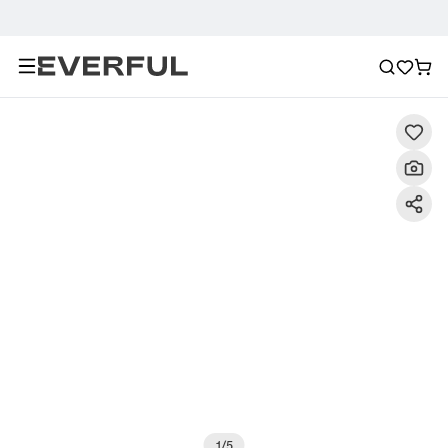
Περιγραφή
Λεπτομερείς εικόνες
Συχνές ερωτήσεις
1
/
5