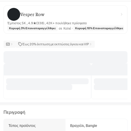
Vesper Row
Vesper Row
Έμπιστος 5K , 4.9★(338) , 42K+ πουλήθηκε πρόσφατα
σε
Κολιέ
σε
Κορυφή 3% Επαναπαραγγέλθηκε
Κορυφή 10% Επαναπαραγγέλθηκε
Έως 20% έκπτωση με εκπτώσεις όγκου και VIP
Περιγραφή
Τύπος προϊόντος
Βραχιόλι, Bangle