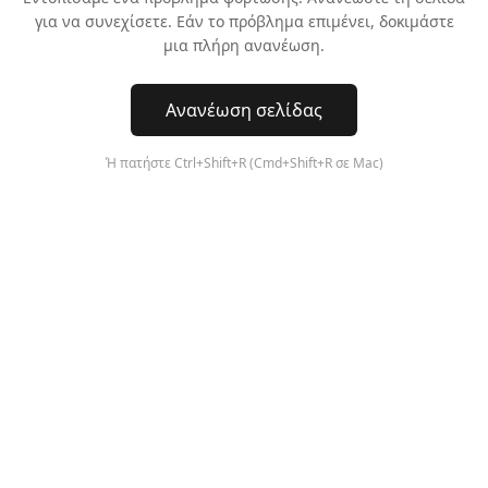
για να συνεχίσετε. Εάν το πρόβλημα επιμένει, δοκιμάστε
μια πλήρη ανανέωση.
Ανανέωση σελίδας
Ή πατήστε Ctrl+Shift+R (Cmd+Shift+R σε Mac)