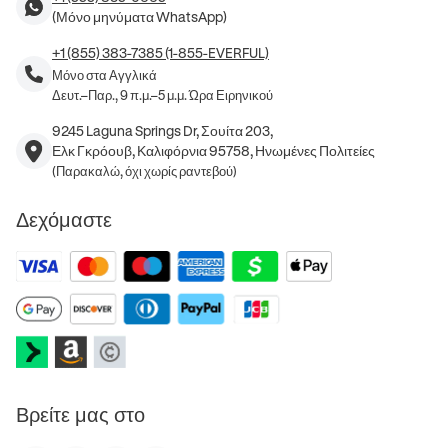
(Μόνο μηνύματα WhatsApp)
+1 (855) 383-7385 (1-855-EVERFUL)
Μόνο στα Αγγλικά
Δευτ.–Παρ., 9 π.μ.–5 μ.μ. Ώρα Ειρηνικού
9245 Laguna Springs Dr, Σουίτα 203,
Ελκ Γκρόουβ, Καλιφόρνια 95758, Ηνωμένες Πολιτείες
(Παρακαλώ, όχι χωρίς ραντεβού)
Δεχόμαστε
Βρείτε μας στο