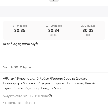
0 - 19 Τεμάχια
20 - 29 Τεμάχια
≥ 30 Τεμάχια
$
0.35
$
0.34
$
0.33
$
0.35
$
0.35
Δείτε όλες τις παραλλαγές
Μικτό MOQ
:
2
Τεμάχια
Αθλητική Καρφίτσα από Κράμα Ψευδαργύρου με Σμάλτο
Ποδόσφαιρο Μπάσκετ Ράγκμπι Καρφίτσες Για Τσάντες Καπέλα
Τζάκετ Σακίδια Αξεσουάρ Ρούχων Δώρο
Αναγνωριστικό SPU
:
EVFP9KNNKV
41 πουλήθηκε πρόσφατα