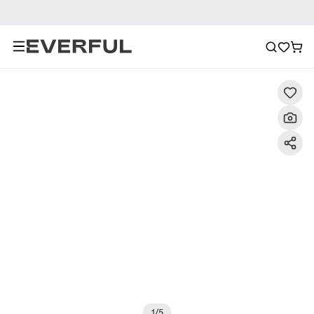
Περιγραφή
Λεπτομερείς εικόνες
Σύσταση
1
/
5