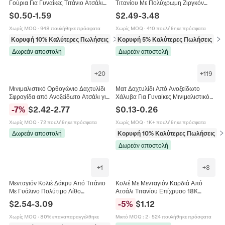
Γούρια Για Γυναίκες Τιτάνιο Ατσάλι
Τιτανίου Με Πολύχρωμη Ζιργκόν
Ζιργκόν Καρδιά Πεταλούδα
Μπαγκέτα Γεωμετρικό Στοιβαζόμενο
$
0.50
-
1.59
$
2.49
-
3.48
Λουλούδι Κομψά Κοσμήματα
Κόσμημα Πολυτελείας Για Γυναίκες
Ρυθμιζόμενο
Χωρίς MOQ
·
948 πουλήθηκε πρόσφατα
Χωρίς MOQ
·
410 πουλήθηκε πρόσφατα
Κορυφή 10% Καλύτερες Πωλήσεις
σε Βραχιόλια
Κορυφή 5% Καλύτερες Πωλήσεις
σε 
Δωρεάν αποστολή
Δωρεάν αποστολή
+
20
+
119
Μινιμαλιστικό Ορθογώνιο Δαχτυλίδι
Ματ Δαχτυλίδι Από Ανοξείδωτο
Σφραγίδα από Ανοξείδωτο Ατσάλι για
Χάλυβα Για Γυναίκες Μινιμαλιστικό
Άνδρες Γυναίκες Γεωμετρικό
Κοσμήματα Από Ατσάλι Τιτανίου
-
7
%
$
2.42
-
2.77
$
0.13
-
0.26
Δαχτυλίδι από Ατσάλι Τιτανίου
Κομψό Δαχτυλίδι
Χωρίς MOQ
·
72 πουλήθηκε πρόσφατα
Χωρίς MOQ
·
1K+ πουλήθηκε πρόσφατα
Δωρεάν αποστολή
Κορυφή 10% Καλύτερες Πωλήσεις
σε
Δωρεάν αποστολή
+
1
+
8
Μενταγιόν Κολιέ Δάκρυ Από Τιτάνιο
Κολιέ Με Μενταγιόν Καρδιά Από
Με Γυάλινο Πολύτιμο Λίθο
Ατσάλι Τιτανίου Επίχρυσο 18K
Επιχρυσωμένο 18K Αλυσίδα Φίδι
Ζιργκόν Γενέθλιος Λίθος Κοσμήματα
$
2.54
-
3.09
-
5
%
$
1.12
Γαλλικό Μινιμαλιστικό Κόσμημα
Γυναικείο Δώρο
Χωρίς MOQ
·
80% επαναπαραγγέλθηκε
Μικτό MOQ
:
2
·
524 πουλήθηκε πρόσφατα