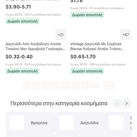
$
1.78
Διαφανές Ζιργκόν Τετράγωνο
$
3.90
-
5.71
Χωρίς MOQ
·
10 πουλήθηκε πρόσφατα
Τρίγωνο Σχήμα Μόδα Κοσμήματα Για
Γυναίκες
Δωρεάν αποστολή
Χωρίς MOQ
·
245 πουλήθηκε πρόσφατα
Δωρεάν αποστολή
+
21
+
87
Δαχτυλίδι Από Ανοξείδωτο Ατσάλι
Vintage Δαχτυλίδι Με Σύμβολα
Τιτανίου Ματ Αμμοβολή Γυαλισμένο
Βίκινγκ Ανδρικό Ατσάλι Τιτάνιο
Κεντρικό Αυλάκι Μόδα Κοσμήματα
Αντίκα Ασήμι Κέλτικος Κόμπος
$
0.32
-
0.40
$
0.65
-
1.70
Για Άνδρες Ζευγάρια
Φαρδύ Κόσμημα
Χωρίς MOQ
·
509 πουλήθηκε πρόσφατα
Χωρίς MOQ
·
249 πουλήθηκε πρόσφατα
Δωρεάν αποστολή
Δωρεάν αποστολή
Περισσότερα στην κατηγορία κοσμήματα
Σετ
Βραχιόλια
Δαχτυλίδια
κοσ
ν