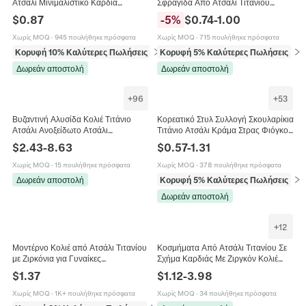
Ατσάλι Μινιμαλιστικό Καρδιά
Σφραγίδα Από Ατσάλι Τιτανίου
Ελέφαντας Πεταλούδα Άπειρο
Γυαλισμένο Επίπεδο Κόσμημα Για
$
0.87
-
5
%
$
0.74
-
1.00
Κομψά Κοσμήματα Για Γυναίκες
Γυναίκες
Χωρίς MOQ
·
945 πουλήθηκε πρόσφατα
Χωρίς MOQ
·
715 πουλήθηκε πρόσφατα
Κορυφή 10% Καλύτερες Πωλήσεις
σε Βραχιόλια
Κορυφή 5% Καλύτερες Πωλήσεις
σε 
Δωρεάν αποστολή
Δωρεάν αποστολή
+
96
+
53
Βυζαντινή Αλυσίδα Κολιέ Τιτάνιο
Κορεατικό Στυλ Συλλογή Σκουλαρίκια
Ατσάλι Ανοξείδωτο Ατσάλι
Τιτάνιο Ατσάλι Κράμα Στρας Φιόγκος
Τετράγωνοι Σύνδεσμοι Πάνκ
Καρδιά Αστέρι Φεγγάρι Τεχνητό
$
2.43
-
8.63
$
0.57
-
1.31
Κοσμήματα Μόδας Για Άνδρες
Μαργαριτάρι Καρφωτά Σκουλαρίκια
Γυναίκες
Γυναικεία Κοσμήματα
Χωρίς MOQ
·
15 πουλήθηκε πρόσφατα
Χωρίς MOQ
·
378 πουλήθηκε πρόσφατα
Δωρεάν αποστολή
Κορυφή 5% Καλύτερες Πωλήσεις
σε 
Δωρεάν αποστολή
+
12
Μοντέρνο Κολιέ από Ατσάλι Τιτανίου
Κοσμήματα Από Ατσάλι Τιτανίου Σε
με Ζιρκόνια για Γυναίκες
Σχήμα Καρδιάς Με Ζιργκόν Κολιέ
Μινιμαλιστικό Κορεατικό Στυλ Κολιέ
Σκουλαρίκια Και Ρυθμιζόμενο
$
1.37
$
1.12
-
3.98
με Κυλινδρικό Μενταγιόν Χρυσό
Δαχτυλίδι Κομψό Δώρο
Χωρίς MOQ
·
1K+ πουλήθηκε πρόσφατα
Χωρίς MOQ
·
34 πουλήθηκε πρόσφατα