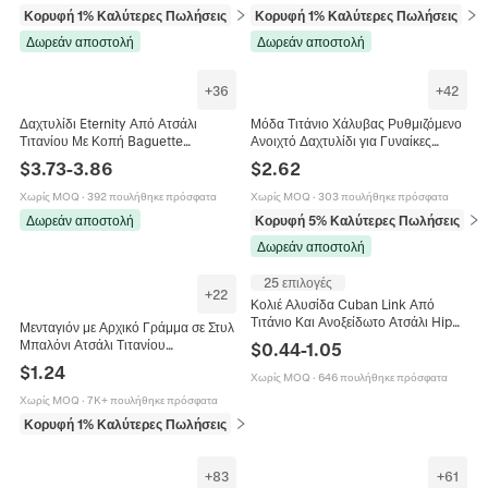
Κορυφή 1% Καλύτερες Πωλήσεις
σε Δαχτυλίδια
Κορυφή 1% Καλύτερες Πωλήσεις
σε 
Δωρεάν αποστολή
Δωρεάν αποστολή
+
36
+
42
Δαχτυλίδι Eternity Από Ατσάλι
Μόδα Τιτάνιο Χάλυβας Ρυθμιζόμενο
Τιτανίου Με Κοπή Baguette
Ανοιχτό Δαχτυλίδι για Γυναίκες
Πολύχρωμα Ζιργκόν Μινιμαλιστικό
Βίντατζ Επιχρυσωμένο Στρας
$
3.73
-
3.86
$
2.62
Κομψό Κόσμημα Για Γυναίκες
Πεταλούδα Στάχυ Λουλούδι Καρδιά
Κορώνα Κοσμήματα
Χωρίς MOQ
·
392 πουλήθηκε πρόσφατα
Χωρίς MOQ
·
303 πουλήθηκε πρόσφατα
Δωρεάν αποστολή
Κορυφή 5% Καλύτερες Πωλήσεις
σε 
Δωρεάν αποστολή
25 επιλογές
+
22
Κολιέ Αλυσίδα Cuban Link Από
Τιτάνιο Και Ανοξείδωτο Ατσάλι Hip
Μενταγιόν με Αρχικό Γράμμα σε Στυλ
Hop Punk Style Για Άνδρες Γυναίκες
Μπαλόνι Ατσάλι Τιτανίου
$
0.44
-
1.05
Επιχρυσωμένο Αλυσίδα Box Κολιέ
$
1.24
Χωρίς MOQ
·
646 πουλήθηκε πρόσφατα
για Γυναίκες Κοσμήματα
Χωρίς MOQ
·
7K+ πουλήθηκε πρόσφατα
Κορυφή 1% Καλύτερες Πωλήσεις
σε Κολιέ
+
83
+
61