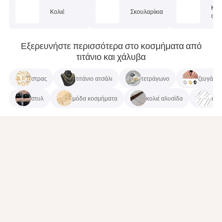
Κοσ
Κολιέ
Σκουλαρίκια
σώμ
Εξερευνήστε περισσότερα στο κοσμήματα από
τιτάνιο και χάλυβα
στρας
τιτάνιο ατσάλι
τετράγωνο
ζευγάρι
στυλ
μόδα κοσμήματα
κολιέ αλυσίδα
diy