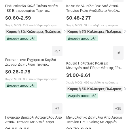
Πολυεπίπεδο Κολιέ Τιτάνιο Ατσάλι
Κολιέ Με Αλυσίδα Box Από Ατσάλι
18K Επιχρυσωμένο Τεχνητό
Τιτανίου Ρολό Ανοξείδωτο Ατσάλι
Μαργαριτάρι Μενταγιόν Καρδιά
Υποαλλεργικά Κοσμήματα Δώρο
$
0.60
-
2.59
$
0.48
-
2.77
Μινιμαλιστικά Κοσμήματα Για
Γυναίκες
Χωρίς MOQ
·
2K+ πουλήθηκε πρόσφατα
Χωρίς MOQ
·
1K+ πουλήθηκε πρόσφατα
Κορυφή 3% Καλύτερες Πωλήσεις
σε Κολιέ
Κορυφή 5% Καλύτερες Πωλήσεις
σε 
Δωρεάν αποστολή
Δωρεάν αποστολή
+
57
+
6
Forever Love Εγχάρακτο Καρδιά
Κομψό Πολυτελές Κολιέ με
Ζευγάρι Δαχτυλίδια Τιτάνιο
Μενταγιόν από Πέτρα Μάτι της Γάτας
Ανοξείδωτο Ατσάλι Κυβική Ζιρκόνια
$
0.26
-
0.78
18K Επιχρυσωμένο Ατσάλι Τιτανίου
Κοσμήματα Δώρο Άνδρες Γυναίκες
$
1.00
-
2.61
Γεωμετρικό Πλανήτης Κρόνος Κολιέ
Χωρίς MOQ
·
338 πουλήθηκε πρόσφατα
για Γυναίκες Μόδα Κοσμήματα
Χωρίς MOQ
·
495 πουλήθηκε πρόσφατα
Δωρεάν αποστολή
Κορυφή 5% Καλύτερες Πωλήσεις
σε 
Δωρεάν αποστολή
+
7
+
35
Γυναικείο Βραχιόλι Αστραγάλου Από
Μινιμαλιστικό Δαχτυλίδι Από Ατσάλι
Ατσάλι Τιτανίου Με Διπλή Σειρά
Τιτανίου Για Γυναίκες Με Ζιργκόν
Καρδιά Πεταλούδα Λουλούδι Χρυσό
Λεπτό Δαχτυλίδι Κοσμήματα Χρυσό