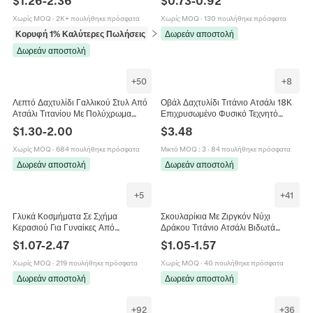
$
1.26
-
2.36
$
0.73
-
0.92
Κόσμημα
Ασημί Επιχρυσωμένο
Χωρίς MOQ
·
2K+ πουλήθηκε πρόσφατα
Χωρίς MOQ
·
130 πουλήθηκε πρόσφατα
Κορυφή 1% Καλύτερες Πωλήσεις
σε Κοσμήματα σώματος
Δωρεάν αποστολή
Δωρεάν αποστολή
+
50
+
8
Λεπτό Δαχτυλίδι Γαλλικού Στυλ Από
Οβάλ Δαχτυλίδι Τιτάνιο Ατσάλι 18Κ
Ατσάλι Τιτανίου Με Πολύχρωμα
Επιχρυσωμένο Φυσικό Τεχνητό
Ζιργκόν Μόδα Κοσμήματα Για
Μαργαριτάρι Μαύρος Όνυχας Ρετρό
$
1.30
-
2.00
$
3.48
Γυναίκες
Κοσμήματα Γυναίκες
Χωρίς MOQ
·
684 πουλήθηκε πρόσφατα
Μικτό MOQ
:
3
·
84 πουλήθηκε πρόσφατα
Δωρεάν αποστολή
Δωρεάν αποστολή
+
5
+
41
Γλυκά Κοσμήματα Σε Σχήμα
Σκουλαρίκια Με Ζιργκόν Νύχι
Κερασιού Για Γυναίκες Από
Δράκου Τιτάνιο Ατσάλι Βιδωτά
Ανοξείδωτο Ατσάλι Κολιέ Και
Labret Χόνδρος Piercing Κοσμήματα
$
1.07
-
2.47
$
1.05
-
1.57
Σκουλαρίκια Φρούτων
Unisex Πολύχρωμα
Χωρίς MOQ
·
219 πουλήθηκε πρόσφατα
Χωρίς MOQ
·
40 πουλήθηκε πρόσφατα
Δωρεάν αποστολή
Δωρεάν αποστολή
+
92
+
36