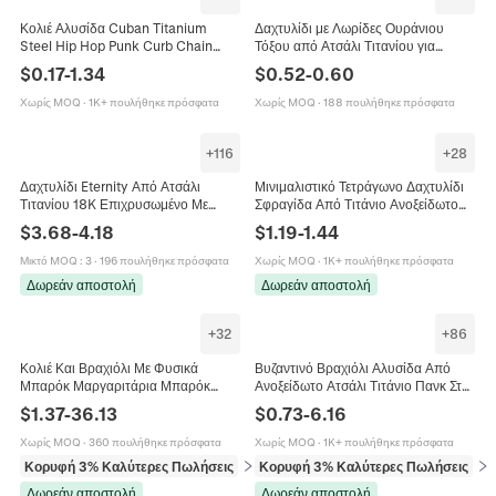
Κολιέ Αλυσίδα Cuban Titanium
Δαχτυλίδι με Λωρίδες Ουράνιου
Steel Hip Hop Punk Curb Chain
Τόξου από Ατσάλι Τιτανίου για
Κοσμήματα Μόδας Για Άνδρες
Άνδρες Γυναίκες Vintage
$
0.17
-
1.34
$
0.52
-
0.60
Γυναίκες
Εξατομικευμένο Πολυτελές Δαχτυλίδι
Μόδας Κοσμήματα Δώρο
Χωρίς MOQ
·
1K+ πουλήθηκε πρόσφατα
Χωρίς MOQ
·
188 πουλήθηκε πρόσφατα
+
116
+
28
Δαχτυλίδι Eternity Από Ατσάλι
Μινιμαλιστικό Τετράγωνο Δαχτυλίδι
Τιτανίου 18K Επιχρυσωμένο Με
Σφραγίδα Από Τιτάνιο Ανοξείδωτο
Οβάλ Marquise Ζιργκόν Μόδα
Ατσάλι Κοσμήματα Για Άνδρες
$
3.68
-
4.18
$
1.19
-
1.44
Κοσμήματα Για Γυναίκες
Unisex
Μικτό MOQ
:
3
·
196 πουλήθηκε πρόσφατα
Χωρίς MOQ
·
1K+ πουλήθηκε πρόσφατα
Δωρεάν αποστολή
Δωρεάν αποστολή
+
32
+
86
Κολιέ Και Βραχιόλι Με Φυσικά
Βυζαντινό Βραχιόλι Αλυσίδα Από
Μπαρόκ Μαργαριτάρια Μπαρόκ
Ανοξείδωτο Ατσάλι Τιτάνιο Πανκ Στυλ
Τιτάνιο Ατσάλι Επίχρυσο Ρετρό
Μοτοσικλέτας Κοσμήματα Για Άνδρες
$
1.37
-
36.13
$
0.73
-
6.16
Κομψά Κοσμήματα
Γυναίκες
Χωρίς MOQ
·
360 πουλήθηκε πρόσφατα
Χωρίς MOQ
·
1K+ πουλήθηκε πρόσφατα
Κορυφή 3% Καλύτερες Πωλήσεις
σε Κολιέ
Κορυφή 3% Καλύτερες Πωλήσεις
σε 
Δωρεάν αποστολή
Δωρεάν αποστολή