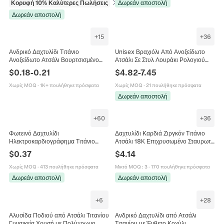
Κορυφή 10% Καλύτερες Πωλήσεις
σε Κολιέ
Δωρεάν αποστολή
Δωρεάν αποστολή
+
15
+
36
Ανδρικό Δαχτυλίδι Τιτάνιο
Unisex Βραχιόλι Από Ανοξείδωτο
Ανοξείδωτο Ατσάλι Βουρτσισμένο
Ατσάλι Σε Στυλ Λουράκι Ρολογιού
Δίχρωμο Με Λοξή Άκρη Χιπ Χοπ
Μινιμαλιστική Αλυσίδα Από Ατσάλι
$
0.18
-
0.21
$
4.82
-
7.45
Μινιμαλιστικό Κόσμημα
Τιτανίου
Χωρίς MOQ
·
1K+ πουλήθηκε πρόσφατα
Χωρίς MOQ
·
21 πουλήθηκε πρόσφατα
Δωρεάν αποστολή
+
60
+
36
Φωτεινό Δαχτυλίδι
Δαχτυλίδι Καρδιά Ζιργκόν Τιτάνιο
Ηλεκτροκαρδιογράφημα Τιτάνιο
Ατσάλι 18Κ Επιχρυσωμένο Σταυρωτό
Λάμπει Στο Σκοτάδι Σχήμα Καρδιάς
Ρυθμιζόμενο Ανοιχτό Κόσμημα
$
0.37
$
4.14
Κοσμήματα Για Ζευγάρια Trendy
Γυναικείο
Χωρίς MOQ
·
413 πουλήθηκε πρόσφατα
Μικτό MOQ
:
3
·
170 πουλήθηκε πρόσφατα
Δωρεάν αποστολή
Δωρεάν αποστολή
+
6
+
28
Αλυσίδα Ποδιού από Ατσάλι Τιτανίου
Ανδρικό Δαχτυλίδι από Ατσάλι
Γυναικεία Χρυσή με Πολύχρωμο
Τιτανίου με Ένθετο Κοχύλι