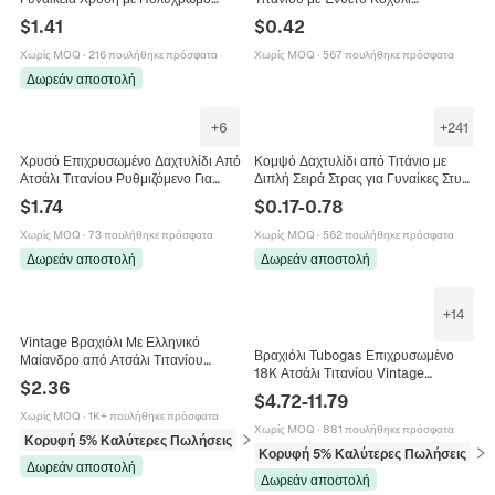
Ζιργκόν Πεταλούδα Αστέρι Φεγγάρι
Μινιμαλιστικό Μαύρο Δαχτυλίδι από
$
1.41
$
0.42
Σταυρός Μάτι Χέρι Κοσμήματα
Ανοξείδωτο Ατσάλι Κοσμήματα
Μόδας
Χωρίς MOQ
·
216 πουλήθηκε πρόσφατα
Χωρίς MOQ
·
567 πουλήθηκε πρόσφατα
Δωρεάν αποστολή
+
6
+
241
Χρυσό Επιχρυσωμένο Δαχτυλίδι Από
Κομψό Δαχτυλίδι από Τιτάνιο με
Ατσάλι Τιτανίου Ρυθμιζόμενο Για
Διπλή Σειρά Στρας για Γυναίκες Στυλ
Γυναίκες Πολύχρωμα Ζιργκόν
Ins Χρυσό Ροζ Χρυσό Ρωμαϊκοί
$
1.74
$
0.17
-
0.78
Μινιμαλιστικό Κόσμημα
Αριθμοί Τετράγωνη Πέτρα Μοντέρνα
Δαχτυλίδια
Χωρίς MOQ
·
73 πουλήθηκε πρόσφατα
Χωρίς MOQ
·
562 πουλήθηκε πρόσφατα
Δωρεάν αποστολή
Δωρεάν αποστολή
+
14
Vintage Βραχιόλι Με Ελληνικό
Βραχιόλι Tubogas Επιχρυσωμένο
Μαίανδρο από Ατσάλι Τιτανίου
18K Ατσάλι Τιτανίου Vintage
Χρυσό Ροζ Χρυσό Ασημί
$
2.36
Ελαστικό Gypsy Μινιμαλιστικό
Γαλβανισμένο Κούφιο Κόσμημα για
$
4.72
-
11.79
Κόσμημα Για Γυναίκες
Γυναίκες
Χωρίς MOQ
·
1K+ πουλήθηκε πρόσφατα
Χωρίς MOQ
·
881 πουλήθηκε πρόσφατα
Κορυφή 5% Καλύτερες Πωλήσεις
σε Βραχιόλια
Κορυφή 5% Καλύτερες Πωλήσεις
σε 
Δωρεάν αποστολή
Δωρεάν αποστολή