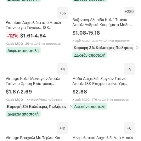
+
220
+
56
Βυζαντινή Αλυσίδα Κολιέ Τιτάνιο
Premium Δαχτυλίδια από Ατσάλι
Ατσάλι Ανδρικά Κοσμήματα Μόδα
Τιτανίου για Γυναίκες 18K
Βαριά Αλυσίδα Αξεσουάρ
$
1.08
-
15.18
Επιχρυσωμένα Στρας Στοιβαζόμενα
Διακόσμησης Λαιμού Δώρο
-
12
%
$
1.61
-
4.84
Γεωμετρικά Ρωμαϊκοί Αριθμοί
Χωρίς MOQ
·
338 πουλήθηκε πρόσφατα
Χωρίς MOQ
·
26 πουλήθηκε πρόσφατα
Κορυφή 3% Καλύτερες Πωλήσεις
σε 
Δωρεάν αποστολή
Δωρεάν αποστολή
+
4
+
9
Vintage Κολιέ Μενταγιόν Ατσάλι
Μόδα Δαχτυλίδι Ζιργκόν Τιτάνιο
Τιτανίου Χρυσή Επίστρωση
Ατσάλι 18K Επιχρυσωμένο Υφή
Αφαιρούμενο Κούμπωμα Πέρλα
Αλυσίδας Τετράγωνο Αχλάδι
$
1.87
-
2.69
$
2.88
Καρδιά Κοχύλι Κοσμήματα
Marquise Γεωμετρικά Κοσμήματα
Χωρίς MOQ
·
1K+ πουλήθηκε πρόσφατα
Χωρίς MOQ
·
179 πουλήθηκε πρόσφατα
Κορυφή 3% Καλύτερες Πωλήσεις
σε Κολιέ
Δωρεάν αποστολή
Δωρεάν αποστολή
+
41
+
6
Vintage Βραχιόλι Με Πέρλες Και
Μινιμαλιστικό Δαχτυλίδι Από Ατσάλι