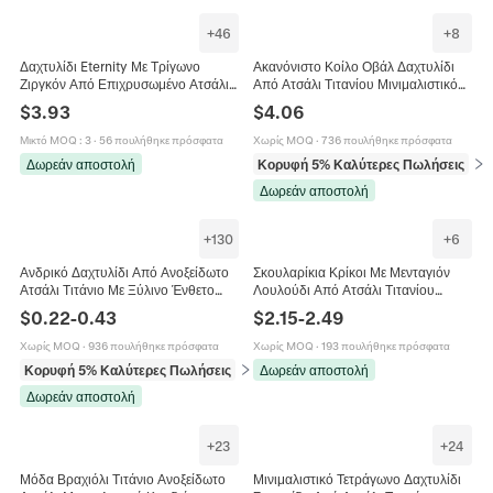
+
46
+
8
Δαχτυλίδι Eternity Με Τρίγωνο
Ακανόνιστο Κοίλο Οβάλ Δαχτυλίδι
Ζιργκόν Από Επιχρυσωμένο Ατσάλι
Από Ατσάλι Τιτανίου Μινιμαλιστικό
Τιτανίου Μινιμαλιστικό Κόσμημα
Γεωμετρικό Κόσμημα Σε Στυλ Υγρού
$
3.93
$
4.06
Γυναικείο Αξεσουάρ
Μετάλλου Για Γυναίκες
Μικτό MOQ
:
3
·
56 πουλήθηκε πρόσφατα
Χωρίς MOQ
·
736 πουλήθηκε πρόσφατα
Δωρεάν αποστολή
Κορυφή 5% Καλύτερες Πωλήσεις
σε 
Δωρεάν αποστολή
+
130
+
6
Ανδρικό Δαχτυλίδι Από Ανοξείδωτο
Σκουλαρίκια Κρίκοι Με Μενταγιόν
Ατσάλι Τιτάνιο Με Ξύλινο Ένθετο
Λουλούδι Από Ατσάλι Τιτανίου
Σχέδιο Κινεζικού Δράκου Κέλτικος
Ζιργκόν Γαλλική Πολυτέλεια Για
$
0.22
-
0.43
$
2.15
-
2.49
Κόμπος Κοσμήματα
Γυναίκες Επιχρυσωμένα Κομψά
Χωρίς MOQ
·
936 πουλήθηκε πρόσφατα
Χωρίς MOQ
·
193 πουλήθηκε πρόσφατα
Κορυφή 5% Καλύτερες Πωλήσεις
σε Δαχτυλίδια
Δωρεάν αποστολή
Δωρεάν αποστολή
+
23
+
24
Μόδα Βραχιόλι Τιτάνιο Ανοξείδωτο
Μινιμαλιστικό Τετράγωνο Δαχτυλίδι