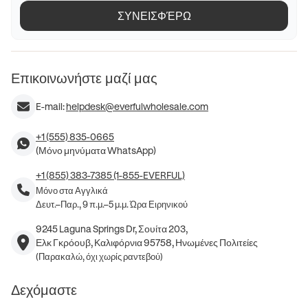
ΣΥΝΕΙΣΦΈΡΩ
Επικοινωνήστε μαζί μας
E-mail:
helpdesk@everfulwholesale.com
+1 (555) 835-0665
(Μόνο μηνύματα WhatsApp)
+1 (855) 383-7385 (1-855-EVERFUL)
Μόνο στα Αγγλικά
Δευτ.–Παρ., 9 π.μ.–5 μ.μ. Ώρα Ειρηνικού
9245 Laguna Springs Dr, Σουίτα 203,
Ελκ Γκρόουβ, Καλιφόρνια 95758, Ηνωμένες Πολιτείες
(Παρακαλώ, όχι χωρίς ραντεβού)
Δεχόμαστε