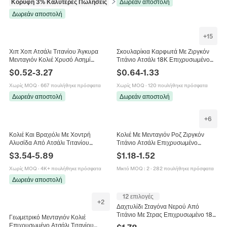
Κορυφή 3% Καλύτερες Πωλήσεις
σε Κολιέ
Δωρεάν αποστολή
Δωρεάν αποστολή
+
15
Χιπ Χοπ Ατσάλι Τιτανίου Άγκυρα
Σκουλαρίκια Καρφωτά Με Ζιργκόν
Μενταγιόν Κολιέ Χρυσό Ασημί
Τιτάνιο Ατσάλι 18Κ Επιχρυσωμένο
Γαλβανισμένο Ναυτικό Τιμόνι Στρας
Στρογγυλή Κοπή Λαμπερό
$
0.52
-
3.27
$
0.64
-
1.33
Κοσμήματα για Άνδρες
Υποαλλεργικό Για Γυναίκες
Χωρίς MOQ
·
667 πουλήθηκε πρόσφατα
Χωρίς MOQ
·
120 πουλήθηκε πρόσφατα
Δωρεάν αποστολή
Δωρεάν αποστολή
+
6
Κολιέ Και Βραχιόλι Με Χοντρή
Κολιέ Με Μενταγιόν Ροζ Ζιργκόν
Αλυσίδα Από Ατσάλι Τιτανίου
Τιτάνιο Ατσάλι Επιχρυσωμένο
Κούμπωμα Toggle Τολμηρό
Πολυτελές Μόδα Αλυσίδα Κλείδας
$
3.54
-
5.89
$
1.18
-
1.52
Βιομηχανικό Μινιμαλιστικό Κόσμημα
Κοσμήματα Για Γυναίκες
Γυναίκα
Χωρίς MOQ
·
4K+ πουλήθηκε πρόσφατα
Μικτό MOQ
:
2
·
282 πουλήθηκε πρόσφατα
Δωρεάν αποστολή
12 επιλογές
+
2
Δαχτυλίδι Σταγόνα Νερού Από
Τιτάνιο Με Στρας Επιχρυσωμένο 18Κ
Γεωμετρικό Μενταγιόν Κολιέ
Μόδα Κοσμήματα Για Γυναίκες
Επιχρυσωμένο Ατσάλι Τιτανίου