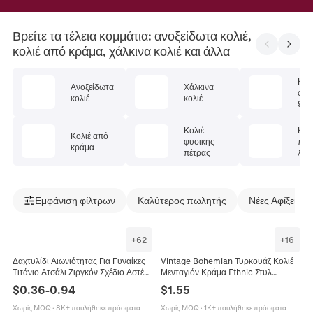
Βρείτε τα τέλεια κομμάτια: ανοξείδωτα κολιέ,
κολιέ από κράμα, χάλκινα κολιέ και άλλα
Κολ
Ανοξείδωτα
Χάλκινα
στέ
κολιέ
κολιέ
925
Κολιέ
Κολ
Κολιέ από
φυσικής
πολ
κράμα
πέτρας
λίθ
Εμφάνιση φίλτρων
Καλύτερος πωλητής
Νέες Αφίξεις
+
62
+
16
Δαχτυλίδι Αιωνιότητας Για Γυναίκες
Vintage Bohemian Τυρκουάζ Κολιέ
Τιτάνιο Ατσάλι Ζιργκόν Σχέδιο Αστέρι
Μενταγιόν Κράμα Ethnic Στυλ
Απλό Κομψό Κόσμημα Δώρο
Κοσμήματα Για Γυναίκες Ρετρό
$
0.36
-
0.94
$
1.55
Αλυσίδα Από Ατσάλι Τιτανίου
Χωρίς MOQ
·
8K+ πουλήθηκε πρόσφατα
Χωρίς MOQ
·
1K+ πουλήθηκε πρόσφατα