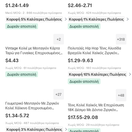
Κεράσι Σταφύλι Ανανάς Κολιέ για
Ορειχάλκινο Τσόκερ Μινιμαλιστικό
$
1.24
-
1.49
$
2.46
-
2.71
Γυναίκες Γλυκό Κόσμημα Δώρο
Κόσμημα Αισθητικό Αξεσουάρ
Μικτό MOQ
:
2
·
866 πουλήθηκε πρόσφατα
Χωρίς MOQ
·
424 πουλήθηκε πρόσφατα
Κορυφή 5% Καλύτερες Πωλήσεις
σε Κολιέ
Κορυφή 1% Καλύτερες Πωλήσεις
σε 
Δωρεάν αποστολή
Δωρεάν αποστολή
+
2
+
318
Vintage Κολιέ με Μενταγιόν Κάρτα
Πολυτελές Hip Hop Τένις Αλυσίδα
Ταρώ για Γυναίκες Επιχρυσωμένος
Βραχιόλι Κολιέ Χαλκός Ζιργκόν
Χαλκός Τεχνητό Κρύσταλλο Ήλιος
Στρογγυλή Κοπή Κοσμήματα Για
$
4.43
$
1.29
-
9.63
Φεγγάρι Αστέρι Κοσμήματα Δώρο
Άνδρες Γυναίκες
Χωρίς MOQ
·
61 πουλήθηκε πρόσφατα
Χωρίς MOQ
·
180 πουλήθηκε πρόσφατα
Δωρεάν αποστολή
Κορυφή 10% Καλύτερες Πωλήσεις
σε
Δωρεάν αποστολή
+
27
+
48
Γεωμετρικό Μενταγιόν Με Ζιργκόν
Τένις Κολιέ Χαλκός Με Επιχρύσωση
Κολιέ Χάλκινο Επιχρυσωμένο
18K Δέσιμο Με Δόντια Ζιργκόν
Πολυεπίπεδο Μινιμαλιστικό Σχήμα Υ
Κοσμήματα Χιπ Χοπ Για Άνδρες
$
1.34
-
5.72
$
17.55
-
29.08
Κοσμήματα Για Γυναίκες
Γυναίκες
Χωρίς MOQ
·
487 πουλήθηκε πρόσφατα
Χωρίς MOQ
·
29 πουλήθηκε πρόσφατα
Κορυφή 3% Καλύτερες Πωλήσεις
σε Κολιέ
Δωρεάν αποστολή