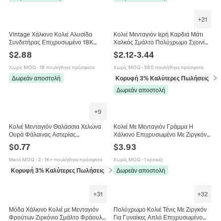
+
21
Vintage Χάλκινο Κολιέ Αλυσίδα
Κολιέ Μενταγιόν Ιερή Καρδιά Μάτι
Συνδετήρας Επιχρυσωμένο 18K
Χαλκός Σμάλτο Πολύχρωμο Σχοινί
Μενταγιόν Ήλιος Σελήνη Αστέρι
Boho Vintage Κόσμημα Για Γυναίκες
$
2.88
$
2.12
-
3.44
Κοσμήματα Ζιρκόνια για Γυναίκες
Άνδρες Δώρο
Χωρίς MOQ
·
18 πουλήθηκε πρόσφατα
Χωρίς MOQ
·
580 πουλήθηκε πρόσφατα
Δωρεάν αποστολή
Κορυφή 3% Καλύτερες Πωλήσεις
σε 
Δωρεάν αποστολή
+
9
Κολιέ Μενταγιόν Θαλάσσια Χελώνα
Κολιέ Με Μενταγιόν Γράμμα Η
Ουρά Φάλαινας Αστερίας
Χάλκινο Επιχρυσωμένο Με Ζιργκόν
Επασήμωτος Χαλκός Απομίμηση
Αλυσίδα Κλείδας Κομψό Κόσμημα
$
0.77
$
3.93
Όπαλ Κοσμήματα Ωκεανού Για
Γυναικείο
Γυναίκες
Μικτό MOQ
:
2
·
1K+ πουλήθηκε πρόσφατα
Χωρίς MOQ
·
1 κριτικές
Κορυφή 3% Καλύτερες Πωλήσεις
σε Κολιέ
Δωρεάν αποστολή
+
31
+
32
Μόδα Χάλκινο Κολιέ με Μενταγιόν
Πολύχρωμο Κολιέ Τένις Με Ζιργκόν
Φρούτων Ζιρκόνιο Σμάλτο Φράουλα
Για Γυναίκες Απλό Επιχρυσωμένο