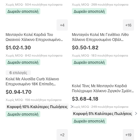
Χωρίς MOQ
·
504 πουλήθηκε πρόσφατα
Χωρίς MOQ
·
269 πουλήθηκε πρόσφατα
Δωρεάν αποστολή
Δωρεάν αποστολή
+
4
+
16
Μενταγιόν Κολιέ Καρδιά Του
Μενταγιόν Κολιέ Με Γενέθλιο Λίθο
Ωκεανού Χάλκινο Επιχρυσωμένο
Χάλκινο Επιχρυσωμένο Οβάλ
Κρύσταλλο Ζιργκόν Πολυτελή Μόδα
Ζιργκόν Μήνες Κόσμημα Μόδα
$
1.02
-
1.30
$
0.50
-
1.82
Κομψά Κοσμήματα Για Γυναίκες
Ρετρό Δώρο Για Γυναίκες
Χωρίς MOQ
·
842 πουλήθηκε πρόσφατα
Χωρίς MOQ
·
183 πουλήθηκε πρόσφατα
Δωρεάν αποστολή
Δωρεάν αποστολή
6 επιλογές
Κολιέ Με Αλυσίδα Curb Χάλκινο
Επιχρυσωμένο 18K Επίπεδη
Κολιέ Τένις Με Μενταγιόν Καρδιά
Αλυσίδα Κλείδας Μινιμαλιστικά
Πολύχρωμο Χάλκινο Ζιργκόν Σμάλτο
$
0.94
-
1.70
Κοσμήματα Μόδας
Κόσμημα Για Γυναίκες
$
3.68
-
4.18
Χωρίς MOQ
·
156 πουλήθηκε πρόσφατα
Κορυφή 10% Καλύτερες Πωλήσεις
σε Κολιέ
Χωρίς MOQ
·
249 πουλήθηκε πρόσφατα
Κορυφή 5% Καλύτερες Πωλήσεις
σε 
Δωρεάν αποστολή
Δωρεάν αποστολή
+
2
+
19