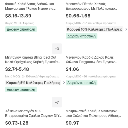
Φυσικό Κολιέ Λάπις Λάζουλι και
Μενταγιόν Πέταλο Χαλκός
Μαργαριτάρι Γλυκού Νερού για
Επιχρυσωμένος Με Πολύχρωμο
Γυναίκες Ορείχαλκος Επιχρυσωμένο
Ζιργκόν DIY Κατασκευή Κοσμημάτων
$
8.16
-
13.89
$
0.66
-
1.68
Χειροποίητο Κολιέ Boho Κοσμήματα
Αξεσουάρ Γυναίκες
Χωρίς MOQ
·
1 κριτικές
Χωρίς MOQ
·
121 πουλήθηκε πρόσφατα
Δωρεάν αποστολή
Κορυφή 10% Καλύτερες Πωλήσεις
σε
Δωρεάν αποστολή
+
3
Μενταγιόν Καρδιά Bling Iced Out
Μενταγιόν Καρδιά Δάκρυ Κολιέ
Κολιέ Ορείχαλκος Κυβική Ζιρκονία
Χάλκινο Επιχρυσωμένο Ζιργκόν
Hip Hop Κοσμήματα Με Αλυσίδα
Αλυσίδα Συνδετήρα Κούμπωμα
$
2.74
-
5.48
$
4.06
Σχοινί Για Άνδρες Γυναίκες
Toggle Μόδα Κοσμήματα Για
Γυναίκες
Μικτό MOQ
:
2
·
106 πουλήθηκε πρόσφατα
Χωρίς MOQ
·
96 πουλήθηκε πρόσφατα
Κορυφή 5% Καλύτερες Πωλήσεις
σε Κολιέ
Δωρεάν αποστολή
Δωρεάν αποστολή
+
7
Χάλκινα Μενταγιόν 18K
Μινιμαλιστικό Κολιέ με Μενταγιόν
Επιχρυσωμένα Σμάλτο Ζιργκόν DIY
από Χαλκό και Πολύτιμους Λίθους
Charms Για Κατασκευή Κοσμημάτων
για Γυναίκες Χρυσό Γεωμετρικό
$
0.73
-
1.28
$
0.97
Γυναικεία Καρδιά Φεγγάρι Μάτι
Ζιρκόνια Οπάλιο Κολιέ