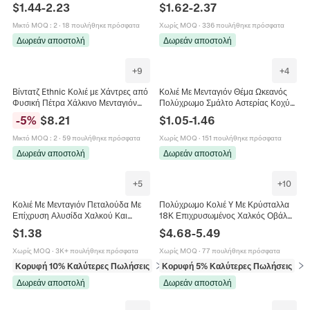
Πολύχρωμο Ζιργκόν Ροζ Πλεγμένο
Κρύσταλλο Χειροποίητα Κοσμήματα
$
1.44
-
2.23
$
1.62
-
2.37
Σχοινί Κοσμήματα Γυναικεία
Boho Για Γυναίκες Χάλκινο
Κούμπωμα
Μικτό MOQ
:
2
·
18 πουλήθηκε πρόσφατα
Χωρίς MOQ
·
336 πουλήθηκε πρόσφατα
Δωρεάν αποστολή
Δωρεάν αποστολή
+
9
+
4
Βίντατζ Ethnic Κολιέ με Χάντρες από
Κολιέ Με Μενταγιόν Θέμα Ωκεανός
Φυσική Πέτρα Χάλκινο Μενταγιόν
Πολύχρωμο Σμάλτο Αστερίας Κοχύλι
Ήλιος Σελήνη Αστέρι Bohemian
Επιχρυσωμένο Χαλκός Ανοξείδωτο
-
5
%
$
8.21
$
1.05
-
1.46
Κοσμήματα Γυναικείο Αξεσουάρ
Ατσάλι Κοσμήματα Παραλία
Μικτό MOQ
:
2
·
59 πουλήθηκε πρόσφατα
Χωρίς MOQ
·
151 πουλήθηκε πρόσφατα
Δωρεάν αποστολή
Δωρεάν αποστολή
+
5
+
10
Κολιέ Με Μενταγιόν Πεταλούδα Με
Πολύχρωμο Κολιέ Y Με Κρύσταλλα
Επίχρυση Αλυσίδα Χαλκού Και
18Κ Επιχρυσωμένος Χαλκός Οβάλ
Γυάλινα Φτερά Με Ζιργκόν Κομψά
Πολύτιμοι Λίθοι Κοσμήματα Για
$
1.38
$
4.68
-
5.49
Κοσμήματα
Γυναίκες Boho Στυλ Ρυθμιζόμενη
Αλυσίδα
Χωρίς MOQ
·
3K+ πουλήθηκε πρόσφατα
Χωρίς MOQ
·
77 πουλήθηκε πρόσφατα
Κορυφή 10% Καλύτερες Πωλήσεις
σε Κολιέ
Κορυφή 5% Καλύτερες Πωλήσεις
σε 
Δωρεάν αποστολή
Δωρεάν αποστολή