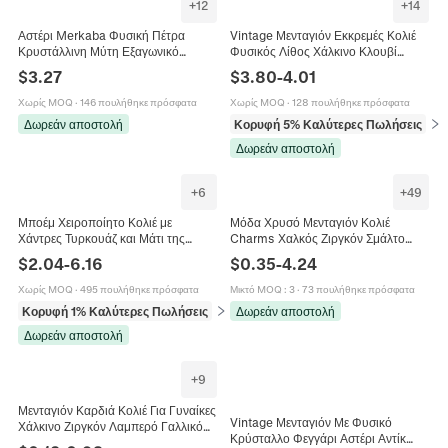
+
12
+
14
Αστέρι Merkaba Φυσική Πέτρα
Vintage Μενταγιόν Εκκρεμές Κολιέ
Κρυστάλλινη Μύτη Εξαγωνικό
Φυσικός Λίθος Χάλκινο Κλουβί
Πρίσμα Εκκρεμές Κολιέ
Στέμμα Δάκρυ Μυστικιστικό Γοτθικό
$
3.27
$
3.80
-
4.01
Ραβδοσκοπία Θεραπεία Πνευματική
Κοσμήματα Για Γυναίκες
Δώρο
Χωρίς MOQ
·
146 πουλήθηκε πρόσφατα
Χωρίς MOQ
·
128 πουλήθηκε πρόσφατα
Δωρεάν αποστολή
Κορυφή 5% Καλύτερες Πωλήσεις
σε 
Δωρεάν αποστολή
+
6
+
49
Μποέμ Χειροποίητο Κολιέ με
Μόδα Χρυσό Μενταγιόν Κολιέ
Χάντρες Τυρκουάζ και Μάτι της
Charms Χαλκός Ζιργκόν Σμάλτο
Τίγρης για Γυναίκες Χάλκινη Αλυσίδα
Φεγγάρι Αστέρι Evil Eye Καρδιά
$
2.04
-
6.16
$
0.35
-
4.24
Choker με Κρεμαστό Καρδιά
Αξεσουάρ Για Κατασκευή
Κοσμημάτων
Χωρίς MOQ
·
495 πουλήθηκε πρόσφατα
Μικτό MOQ
:
3
·
73 πουλήθηκε πρόσφατα
Κορυφή 1% Καλύτερες Πωλήσεις
σε Κολιέ
Δωρεάν αποστολή
Δωρεάν αποστολή
+
9
Μενταγιόν Καρδιά Κολιέ Για Γυναίκες
Vintage Μενταγιόν Με Φυσικό
Χάλκινο Ζιργκόν Λαμπερό Γαλλικό
Κρύσταλλο Φεγγάρι Αστέρι Αντίκ
Πολυτελές Γλυκό Κομψό Κόσμημα