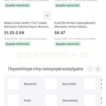
Δωρεάν αποστολή
Δωρεάν αποστολή
+
7
Μακρύ Κολιέ Lariat Y Για Γυναίκες
Κολιέ Με Φυσικό Λαμπραδορίτη
Μενταγιόν Σταγόνα Νερού Φούντα
Μενταγιόν Αντίκα Χαλκός
Σέξι Μινιμαλιστικό Κράμα Χαλκού
Πολλαπλών Επιπέδων Αλυσίδα
$
1.22
-
2.69
$
6.47
Αλυσίδα Πουλόβερ
Φούντα Vintage Κοσμήματα
Γυναικεία
Χωρίς MOQ
·
133 πουλήθηκε πρόσφατα
Χωρίς MOQ
·
37 πουλήθηκε πρόσφατα
Δωρεάν αποστολή
Δωρεάν αποστολή
Περισσότερα στην κατηγορία κοσμήματα
Σετ
Βραχιόλια
Δαχτυλίδια
κοσ
ν
Κοσ
Κολιέ
Σκουλαρίκια
σώμ