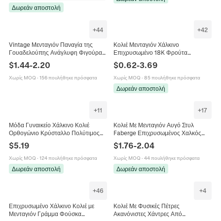
Δωρεάν αποστολή
+
44
+
42
Vintage Μενταγιόν Παναγία της
Κολιέ Μενταγιόν Χάλκινο
Γουαδελούπης Ανάγλυφη Φιγούρα
Επιχρυσωμένο 18K Φρούτα
Κολιέ Σμάλτο Ένθετο Ζιρκόνια
Λουλούδι Σμάλτο Ζιργκόν Κομψά
$
1.44
-
2.20
$
0.62
-
3.69
Χάλκινο Κόσμημα για Γυναίκες Μόδα
Κοσμήματα DIY Για Γυναίκες
Αξεσουάρ
Χωρίς MOQ
·
156 πουλήθηκε πρόσφατα
Χωρίς MOQ
·
85 πουλήθηκε πρόσφατα
Δωρεάν αποστολή
+
11
+
17
Μόδα Γυναικείο Χάλκινο Κολιέ
Κολιέ Με Μενταγιόν Αυγό Στυλ
Ορθογώνιο Κρύσταλλο Πολύτιμος
Faberge Επιχρυσωμένος Χαλκός
Λίθος Statement Πολύχρωμο
Σμάλτο Στρας Κούφιο Vintage
$
5.19
$
1.76
-
2.04
Γεωμετρικό Choker Ρυθμιζόμενη
Κόσμημα Για Γυναίκες Δώρο
Αλυσίδα Κοσμήματα
Χωρίς MOQ
·
124 πουλήθηκε πρόσφατα
Χωρίς MOQ
·
44 πουλήθηκε πρόσφατα
Δωρεάν αποστολή
Δωρεάν αποστολή
+
46
+
4
Επιχρυσωμένο Χάλκινο Κολιέ με
Κολιέ Με Φυσικές Πέτρες
Μενταγιόν Γράμμα Φούσκα
Ακανόνιστες Χάντρες Από