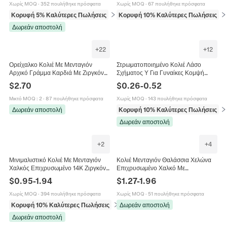
Αξεσουάρ
Χωρίς MOQ
·
352 πουλήθηκε πρόσφατα
Χωρίς MOQ
·
67 πουλήθηκε πρόσφατα
Κορυφή 5% Καλύτερες Πωλήσεις
σε Κρεμαστά (pendants)
Κορυφή 10% Καλύτερες Πωλήσεις
σε
Δωρεάν αποστολή
+
22
+
12
Ορείχαλκο Κολιέ Με Μενταγιόν
Στρωματοποιημένο Κολιέ Λάσο
Αρχικό Γράμμα Καρδιά Με Ζιργκόν
Σχήματος Υ Για Γυναίκες Κομψή
Επιχρυσωμένο Κοσμήματα Μόδας
Επίχρυση Αλυσίδα Με Διάφανα
$
2.70
$
0.26
-
0.52
Για Γυναίκες
Μενταγιόν Ζιργκόν
Μικτό MOQ
:
2
·
87 πουλήθηκε πρόσφατα
Χωρίς MOQ
·
143 πουλήθηκε πρόσφατα
Δωρεάν αποστολή
Κορυφή 10% Καλύτερες Πωλήσεις
σε
Δωρεάν αποστολή
+
2
+
4
Μινιμαλιστικό Κολιέ Με Μενταγιόν
Κολιέ Μενταγιόν Θαλάσσια Χελώνα
Χαλκός Επιχρυσωμένο 14K Ζιργκόν
Επιχρυσωμένο Χαλκό Με
Γεωμετρικό Καρδιά Στρογγυλό
Πολύχρωμα Ζιργκόν Κοσμήματα
$
0.95
-
1.94
$
1.27
-
1.96
Αχλάδι Στυλ Για Γυναίκες
Ζώων Ωκεανού Για Γυναίκες
Χωρίς MOQ
·
394 πουλήθηκε πρόσφατα
Χωρίς MOQ
·
51 πουλήθηκε πρόσφατα
Κορυφή 10% Καλύτερες Πωλήσεις
σε Κολιέ
Δωρεάν αποστολή
Δωρεάν αποστολή