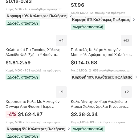
$
0.12
-
0.93
Μπρούτζος Χαλκός Χειροποίητα
Δώρο
$
7.96
Κοσμήματα Boho Δώρο Γυναίκες
Χωρίς MOQ
·
487 πουλήθηκε πρόσφατα
Χωρίς MOQ
·
121 πουλήθηκε πρόσφατα
Κορυφή 10% Καλύτερες Πωλήσεις
σε Κολιέ
Κορυφή 5% Καλύτερες Πωλήσεις
σε 
Δωρεάν αποστολή
Δωρεάν αποστολή
+
4
+
12
Κολιέ Lariat Για Γυναίκες Χάλκινη
Πολυτελές Κολιέ με Μενταγιόν
Αλυσίδα Φίδι Σχήμα Υ Φούντα
Μπουκάλι Αρώματος από Χαλκό και
Μακρύς Κόμπος Σχέδιο
Ζιρκόνια Για Γυναίκες Πλήρες Στρας
$
1.81
-
2.59
$
0.14
-
0.68
Μινιμαλιστικά Κοσμήματα Μόδας
Γεωμετρικό Ένθετο Αλυσίδα Κλείδας
Κοσμήματα
Χωρίς MOQ
·
763 πουλήθηκε πρόσφατα
Μικτό MOQ
:
2
·
653 πουλήθηκε πρόσφατα
Δωρεάν αποστολή
Κορυφή 10% Καλύτερες Πωλήσεις
σε
+
9
+
2
Χειροποίητο Κολιέ Με Μενταγιόν
Κολιέ Μενταγιόν Ψάρι Ανοξείδωτο
Φεγγάρι Από Φυσική Πέτρα
Ατσάλι Χαλκός Σμάλτο Κινούμενο
Κρύσταλλο Δέντρο Της Ζωής Μποέμ
Ζώο Γούρι Μοντέρνα Κοσμήματα Για
-
4
%
$
1.62
-
1.87
$
2.38
-
3.34
Vintage Κόσμημα Για Γυναίκες
Γυναίκες Δώρο
Χωρίς MOQ
·
325 πουλήθηκε πρόσφατα
Χωρίς MOQ
·
83 πουλήθηκε πρόσφατα
Κορυφή 5% Καλύτερες Πωλήσεις
σε Κολιέ
Δωρεάν αποστολή
Δωρεάν αποστολή