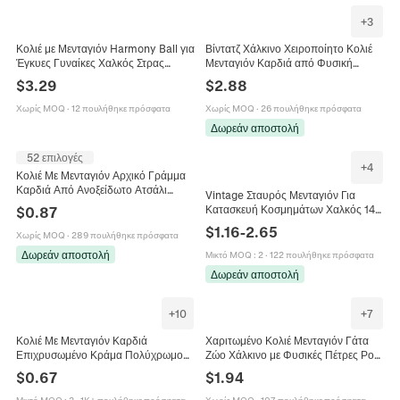
+
3
Κολιέ με Μενταγιόν Harmony Ball για
Βίντατζ Χάλκινο Χειροποίητο Κολιέ
Έγκυες Γυναίκες Χαλκός Στρας
Μενταγιόν Καρδιά από Φυσική
Μουσικό Κουδούνι Κοσμήματα
Πέτρα με Ένθετο Κέλυφος Αμπαλόνε
$
3.29
$
2.88
Μητρότητας Μακριά Αλυσίδα
Ρετρό Κόσμημα Δώρο για Γυναίκες
Χωρίς MOQ
·
12 πουλήθηκε πρόσφατα
Χωρίς MOQ
·
26 πουλήθηκε πρόσφατα
Δωρεάν αποστολή
52 επιλογές
+
4
Κολιέ Με Μενταγιόν Αρχικό Γράμμα
Καρδιά Από Ανοξείδωτο Ατσάλι
Vintage Σταυρός Μενταγιόν Για
Χαλκό Μινιμαλιστικά Κοσμήματα
Κατασκευή Κοσμημάτων Χαλκός 14K
$
0.87
Δώρο Για Γυναίκες
Επιχρυσωμένο Ζιργκόν Ένθετο
$
1.16
-
2.65
Χωρίς MOQ
·
289 πουλήθηκε πρόσφατα
Θρησκευτικό Γοτθικό Στυλ
Δωρεάν αποστολή
Μικτό MOQ
:
2
·
122 πουλήθηκε πρόσφατα
Δωρεάν αποστολή
+
10
+
7
Κολιέ Με Μενταγιόν Καρδιά
Χαριτωμένο Κολιέ Μενταγιόν Γάτα
Επιχρυσωμένο Κράμα Πολύχρωμο
Ζώο Χάλκινο με Φυσικές Πέτρες Ροζ
Ζιργκόν Κοσμήματα Μόδας Για
Χαλαζίας Αμέθυστος Μάτι της Τίγρης
$
0.67
$
1.94
Γυναίκες
Γυναικεία Κοσμήματα
Μικτό MOQ
:
2
·
1K+ πουλήθηκε πρόσφατα
Χωρίς MOQ
·
107 πουλήθηκε πρόσφατα