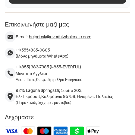
Επικοινωνήστε μαζί μας
E-mail:
helpdesk@everfulwholesale.com
+1 (555) 835-0665
(Μόνο μηνύματα WhatsApp)
+1 (855) 383-7385 (1-855-EVERFUL)
Μόνο στα Αγγλικά
Δευτ.–Παρ., 9 π.μ.–5 μ.μ. Ώρα Ειρηνικού
9245 Laguna Springs Dr, Σουίτα 203,
Ελκ Γκρόουβ, Καλιφόρνια 95758, Ηνωμένες Πολιτείες
(Παρακαλώ, όχι χωρίς ραντεβού)
Δεχόμαστε