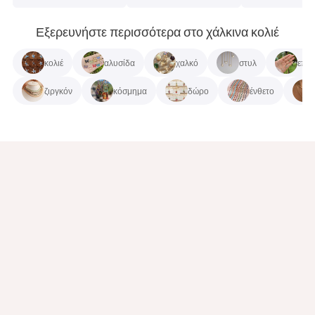
Εξερευνήστε περισσότερα στο χάλκινα κολιέ
κολιέ
αλυσίδα
χαλκό
στυλ
επιχ
ζιργκόν
κόσμημα
δώρο
ένθετο