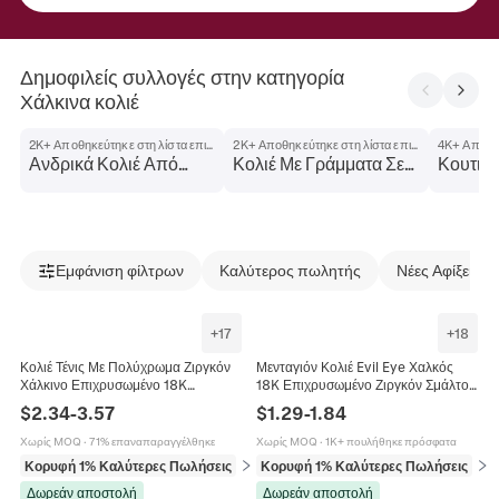
Δημοφιλείς συλλογές στην κατηγορία
Χάλκινα κολιέ
2K+ Αποθηκεύτηκε στη λίστα επιθυμιών
2K+ Αποθηκεύτηκε στη λίστα επιθυμιών
Ανδρικά Κολιέ Από
Κολιέ Με Γράμματα Σε
Κουτιά
Χάλκινο
Σχήμα Φούσκας
Σχήμα 
Εμφάνιση φίλτρων
Καλύτερος πωλητής
Νέες Αφίξεις
+
17
+
18
Κολιέ Τένις Με Πολύχρωμα Ζιργκόν
Μενταγιόν Κολιέ Evil Eye Χαλκός
Χάλκινο Επιχρυσωμένο 18K
18K Επιχρυσωμένο Ζιργκόν Σμάλτο
Σμαραγδένια Κοπή Ορθογώνιες
Μποέμ Έθνικ Κοσμήματα Για
$
2.34
-
3.57
$
1.29
-
1.84
Στρογγυλές Πέτρες Κοσμήματα Για
Γυναίκες
Γυναίκες
Χωρίς MOQ
·
71% επαναπαραγγέλθηκε
Χωρίς MOQ
·
1K+ πουλήθηκε πρόσφατα
Κορυφή 1% Καλύτερες Πωλήσεις
σε Κολιέ
Κορυφή 1% Καλύτερες Πωλήσεις
σε 
Δωρεάν αποστολή
Δωρεάν αποστολή