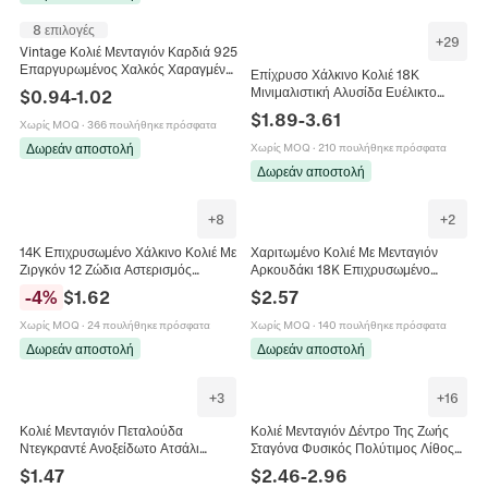
8 επιλογές
+
29
Vintage Κολιέ Μενταγιόν Καρδιά 925
Επαργυρωμένος Χαλκός Χαραγμένα
Επίχρυσο Χάλκινο Κολιέ 18Κ
Λουλούδια Φωτογραφία Αλυσίδα
Μινιμαλιστική Αλυσίδα Ευέλικτο
$
0.94
-
1.02
Φίδι Κοσμήματα Γυναίκα
Γυναικείο Κόσμημα Για Τον Λαιμό
$
1.89
-
3.61
Χωρίς MOQ
·
366 πουλήθηκε πρόσφατα
Κομψό Μόδα
Δωρεάν αποστολή
Χωρίς MOQ
·
210 πουλήθηκε πρόσφατα
Δωρεάν αποστολή
+
8
+
2
14Κ Επιχρυσωμένο Χάλκινο Κολιέ Με
Χαριτωμένο Κολιέ Με Μενταγιόν
Ζιργκόν 12 Ζώδια Αστερισμός
Αρκουδάκι 18K Επιχρυσωμένο
Στρογγυλό Διάτρητο Μενταγιόν Για
Χαλκό Μικρό Παβέ Πολύχρωμο
-
4
%
$
1.62
$
2.57
Γυναίκες Κομψά Κοσμήματα Μόδας
Ζιργκόν Μοντέρνα Κοσμήματα Για
Γυναίκες
Χωρίς MOQ
·
24 πουλήθηκε πρόσφατα
Χωρίς MOQ
·
140 πουλήθηκε πρόσφατα
Δωρεάν αποστολή
Δωρεάν αποστολή
+
3
+
16
Κολιέ Μενταγιόν Πεταλούδα
Κολιέ Μενταγιόν Δέντρο Της Ζωής
Ντεγκραντέ Ανοξείδωτο Ατσάλι
Σταγόνα Φυσικός Πολύτιμος Λίθος
Χαλκός Γυαλί Ζιργκόν Μόδα Αλυσίδα
Χειροποίητο Σύρμα Τυλιγμένο
$
1.47
$
2.46
-
2.96
Κλείδας Για Γυναίκες
Κόσμημα Vintage Γυναικείο