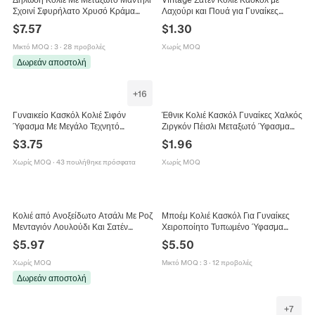
Σχοινί Σφυρήλατο Χρυσό Κράμα
Λαχούρι και Πουά για Γυναίκες
Μενταγιόν Χάντρες Ρητίνης Boho
Ρετρό Υφασμάτινο Μαντήλι Λαιμού
$
7.57
$
1.30
Retro Υπερβολικά Κοσμήματα Για
με Μεταλλική Αγκράφα
Γυναίκες
Μικτό MOQ
:
3
·
28 προβολές
Χωρίς MOQ
Δωρεάν αποστολή
+
16
Γυναικείο Κασκόλ Κολιέ Σιφόν
Έθνικ Κολιέ Κασκόλ Γυναίκες Χαλκός
Ύφασμα Με Μεγάλο Τεχνητό
Ζιργκόν Πέισλι Μεταξωτό Ύφασμα
Πολύτιμο Λίθο Μενταγιόν
Ρετρό Μποέμ Κοσμήματα Αξεσουάρ
$
3.75
$
1.96
Κοσμήματα Κομψό Μακρύ Κασκόλ
Χωρίς MOQ
·
43 πουλήθηκε πρόσφατα
Χωρίς MOQ
Κολιέ από Ανοξείδωτο Ατσάλι Με Ροζ
Μποέμ Κολιέ Κασκόλ Για Γυναίκες
Μενταγιόν Λουλούδι Και Σατέν
Χειροποίητο Τυπωμένο Ύφασμα
Μαντήλι Με Φράουλες Χρυσή
Σφυρήλατο Χρυσό Κράμα Στυλ
$
5.97
$
5.50
Αλυσίδα Γλυκά Κοσμήματα για
Τροπικό Floral
Γυναίκες
Χωρίς MOQ
Μικτό MOQ
:
3
·
12 προβολές
Δωρεάν αποστολή
+
7