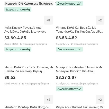
Κορυφή 10% Καλύτερες Πωλήσεις
σε Κολιέ
Δωρεάν αποστολή
Δωρεάν αποστολή
+
8
+
2
Κολιέ Κασκόλ Γυναικεία Από
Vintage Κολιέ Και Βραχιόλι Με
Ανοξείδωτο Χάλυβα Μενταγιόν
Τριαντάφυλλο Και Καρδιά Αλυσίδα
Καρδιά Ήλιος Φλοράλ Μεταξωτή
Από Ανοξείδωτο Χάλυβα Με
$
3.80
-
4.85
$
3.53
-
4.52
Κορδέλα Choker Vintage
Πολυεστερικό Σατέν Κόσμημα Για
Γυναίκες
Χωρίς MOQ
·
43 πουλήθηκε πρόσφατα
Χωρίς MOQ
·
21 πουλήθηκε πρόσφατα
Δωρεάν αποστολή
Δωρεάν αποστολή
Μποέμ Κολιέ Κασκόλ Για Γυναίκες Με
Μποέμ Κολιέ Μεταξωτό Μαντήλι Με
Πεταλούδα Σαλιγκάρι Ρητίνη
Μενταγιόν Καρδιά Ήλιο Από
Μενταγιόν Κράμα Φλοράλ Ύφασμα
Ανοξείδωτο Ατσάλι 304
$
6.52
$
3.27
-
3.67
Τσόκερ Κοσμήματα Παραλία
Επιχρυσωμένο Λεοπάρ Φλοράλ
Διακοπές
Σχέδιο Γυναικείο
Μικτό MOQ
:
3
·
15 πουλήθηκε πρόσφατα
Χωρίς MOQ
·
19 πουλήθηκε πρόσφατα
Δωρεάν αποστολή
+
2
+
2
Μεταξωτό Φουλάρι Κολιέ Βραχιόλι
Ρετρό Κολιέ Κασκόλ Για Γυναίκες Με