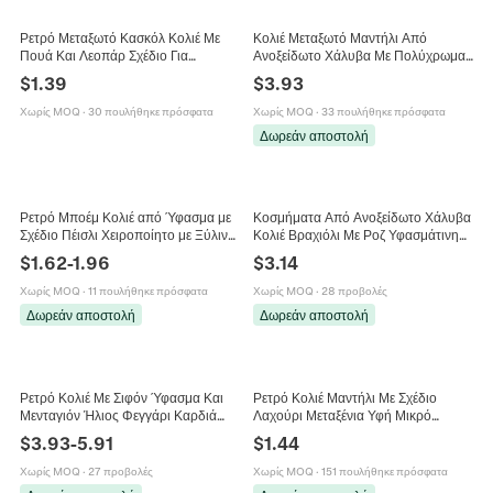
Ρετρό Μεταξωτό Κασκόλ Κολιέ Με
Κολιέ Μεταξωτό Μαντήλι Από
Πουά Και Λεοπάρ Σχέδιο Για
Ανοξείδωτο Χάλυβα Με Πολύχρωμα
Γυναίκες Κομψή Μακριά Υφασμάτινη
Μενταγιόν Ηλίανθος Καρδιά
$
1.39
$
3.93
Γραβάτα Ελαφρύ Αξεσουάρ Μόδας
Κοσμήματα Choker Για Γυναίκες
Χωρίς MOQ
·
30 πουλήθηκε πρόσφατα
Χωρίς MOQ
·
33 πουλήθηκε πρόσφατα
Δωρεάν αποστολή
Ρετρό Μποέμ Κολιέ από Ύφασμα με
Κοσμήματα Από Ανοξείδωτο Χάλυβα
Σχέδιο Πέισλι Χειροποίητο με Ξύλινες
Κολιέ Βραχιόλι Με Ροζ Υφασμάτινη
Χάντρες Μακρύ Εθνικό Κολιέ για
Κορδέλα Επιχρυσωμένο Καρδιά
$
1.62
-
1.96
$
3.14
Γυναίκες Δώρο
Ήλιος Μοτίβο Vintage Για Γυναίκες
Χωρίς MOQ
·
11 πουλήθηκε πρόσφατα
Χωρίς MOQ
·
28 προβολές
Δωρεάν αποστολή
Δωρεάν αποστολή
Ρετρό Κολιέ Με Σιφόν Ύφασμα Και
Ρετρό Κολιέ Μαντήλι Με Σχέδιο
Μενταγιόν Ήλιος Φεγγάρι Καρδιά
Λαχούρι Μεταξένια Υφή Μικρό
Από Ανοξείδωτο Ατσάλι
Τετράγωνο Μαντήλι Λαιμού Για
$
3.93
-
5.91
$
1.44
Επιχρυσωμένο 18K Για Γυναίκες
Γυναίκες Vintage Ethnic Αξεσουάρ
Χωρίς MOQ
·
27 προβολές
Χωρίς MOQ
·
151 πουλήθηκε πρόσφατα