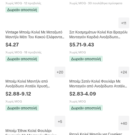
Διακοσμητικό Κασκόλ Δώρο
Χωρίς MOQ
·
12 προβολές
Χωρίς MOQ
·
30 πουλήθηκε πρόσφατα
Κοσμήματος
Δωρεάν αποστολή
+
11
Vintage Μποέμ Κολιέ Με Μεταξωτό
Σετ Κοσμημάτων Κολιέ Και Βραχιόλι
Μαντήλι Μάτι Του Κακού Ελέφαντας
Μενταγιόν Καρδιά Ανοξείδωτο
Κέρατο Χάλκινες Χάντρες Ύφασμα
Ατσάλι Μεταξωτό Μαντήλι Λεοπάρ
$
4.27
$
5.71
-
9.43
Ethnic Κόσμημα Γυναικείο
Μποέμ Μπαρόκ Γυναίκες
Χωρίς MOQ
·
18 προβολές
Χωρίς MOQ
Δωρεάν αποστολή
Δωρεάν αποστολή
+
20
+
24
Μποέμ Κολιέ Μαντήλι από
Μποέμ Σατέν Κολιέ Φουλάρι Με
Ανοξείδωτο Ατσάλι Χρυσή
Μενταγιόν από Ανοξείδωτο Ατσάλι
Επίστρωση Με Μενταγιόν Καρδιά
Καρδιά Κοχύλι Ήλιος Αστερίας Στρας
$
2.88
-
9.12
$
2.83
-
4.09
Ήλιος Φοίνικας για Γυναίκες
Τεχνητό Μαργαριτάρι Κοσμήματα
Χωρίς MOQ
Χωρίς MOQ
Δωρεάν αποστολή
Δωρεάν αποστολή
+
5
+
40
Μποέμ Έθνικ Κολιέ Φουλάρι
Ρετρό Κολιέ Μαντίλι για Γυναίκες