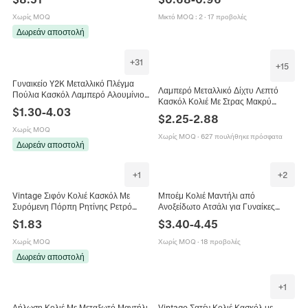
Πεταλούδα Κοχύλι Κοσμήματα από
Μεταλλικά Μενταγιόν Σταυρός Ήλιος
Τυπωτό Ύφασμα
Κοχύλι
Χωρίς MOQ
Μικτό MOQ
:
2
·
17 προβολές
Δωρεάν αποστολή
+
31
+
15
Γυναικείο Y2K Μεταλλικό Πλέγμα
Λαμπερό Μεταλλικό Δίχτυ Λεπτό
Πούλια Κασκόλ Λαμπερό Αλουμίνιο
Κασκόλ Κολιέ Με Στρας Μακρύ
Μακρύ Λεπτό Κασκόλ Περιλαίμιο
$
1.30
-
4.03
Περιτύλιγμα Λαιμού Αξεσουάρ Πάρτι
Κολιέ Για Πάρτι Μουσικό Φεστιβάλ
$
2.25
-
2.88
Κλαμπ Για Γυναίκες Κομψό Σέξι
Αξεσουάρ
Χωρίς MOQ
Χωρίς MOQ
·
627 πουλήθηκε πρόσφατα
Δωρεάν αποστολή
+
1
+
2
Vintage Σιφόν Κολιέ Κασκόλ Με
Μποέμ Κολιέ Μαντήλι από
Συρόμενη Πόρπη Ρητίνης Ρετρό
Ανοξείδωτο Ατσάλι για Γυναίκες
Γεωμετρικό Φλοράλ Λεοπάρ
Βίντατζ Πλεχτό Σχέδιο Πολύχρωμες
$
1.83
$
3.40
-
4.45
Γραβάτα Για Γυναίκες
Χάντρες Μενταγιόν Ήλιος Καρδιά
Έθνικ Κόσμημα
Χωρίς MOQ
Χωρίς MOQ
·
18 προβολές
Δωρεάν αποστολή
+
1
Δήλωση Κολιέ Με Μεταξωτό Μαντήλι
Vintage Σατέν Κολιέ Κασκόλ με