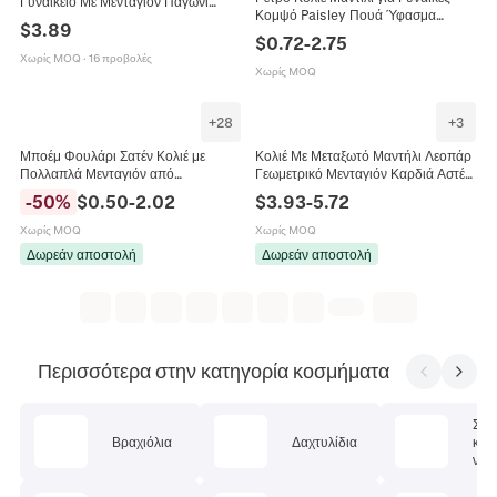
Γυναικείο Με Μενταγιόν Παγώνι
Κομψό Paisley Πουά Ύφασμα
Κεραμικές Χάντρες Φούντες
$
3.89
Αλυσίδα Κλείδας Με Κρεμαστό
Πολυεστερική Εσάρπα Δώρο
$
0.72
-
2.75
Καρδιά Αξεσουάρ Κοσμημάτων
Κοσμήματα
Χωρίς MOQ
·
16 προβολές
Χωρίς MOQ
+
28
+
3
Μποέμ Φουλάρι Σατέν Κολιέ με
Κολιέ Με Μεταξωτό Μαντήλι Λεοπάρ
Πολλαπλά Μενταγιόν από
Γεωμετρικό Μενταγιόν Καρδιά Αστέρι
Ανοξείδωτο Ατσάλι Τεχνητό
Ανοξείδωτο Ατσάλι Μόδα Κοσμήματα
-
50
%
$
0.50
-
2.02
$
3.93
-
5.72
Μαργαριτάρι Καρδιά Ψάρι Γυναικεία
Γυναικεία
Κοσμήματα
Χωρίς MOQ
Χωρίς MOQ
Δωρεάν αποστολή
Δωρεάν αποστολή
Περισσότερα στην κατηγορία κοσμήματα
Σετ
Βραχιόλια
Δαχτυλίδια
κοσ
ν