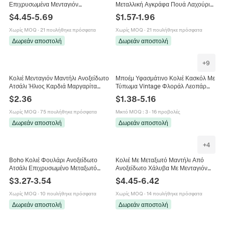
Επιχρυσωμένα Μενταγιόν
Μεταλλική Αγκράφα Πουά Λαχούρι
Ανοξείδωτο Χάλυβα Ελέφαντας
Σατέν Ύφασμα Κομψό Κολιέ Τσόκερ
$
4.45
-
5.69
$
1.57
-
1.96
Ήλιος Καρδιά Λουλούδι Κόσμημα
Χωρίς MOQ
·
21 πουλήθηκε πρόσφατα
Χωρίς MOQ
·
21 πουλήθηκε πρόσφατα
Δωρεάν αποστολή
Δωρεάν αποστολή
+
9
Κολιέ Μενταγιόν Μαντήλι Ανοξείδωτο
Μποέμ Υφασμάτινο Κολιέ Κασκόλ Με
Ατσάλι Ήλιος Καρδιά Μαργαρίτα
Τύπωμα Vintage Φλοράλ Λεοπάρ
Εκτύπωση Μεταξωτή Κορδέλα
Τσόκερ Κοσμήματα Με Ξύλινο
$
2.36
$
1.38
-
5.16
Τσόκερ Για Γυναίκες Κοσμήματα
Μενταγιόν Για Γυναίκες
Μόδας
Χωρίς MOQ
·
75 πουλήθηκε πρόσφατα
Μικτό MOQ
:
3
·
16 προβολές
Δωρεάν αποστολή
Δωρεάν αποστολή
+
4
Boho Κολιέ Φουλάρι Ανοξείδωτο
Κολιέ Με Μεταξωτό Μαντήλι Από
Ατσάλι Επιχρυσωμένο Μεταξωτό
Ανοξείδωτο Χάλυβα Με Μενταγιόν
Ύφασμα Λουλούδια Λεοπάρ
Ήλιο Καρδιά Πασχαλίτσα
$
3.27
-
3.54
$
4.45
-
6.42
Μενταγιόν Καρδιά Ήλιος Πεταλούδα
Υφασμάτινη Κορδέλα Λεοπάρ Μόδα
Γυναίκες
Κοσμήματα
Χωρίς MOQ
·
10 πουλήθηκε πρόσφατα
Χωρίς MOQ
·
14 πουλήθηκε πρόσφατα
Δωρεάν αποστολή
Δωρεάν αποστολή