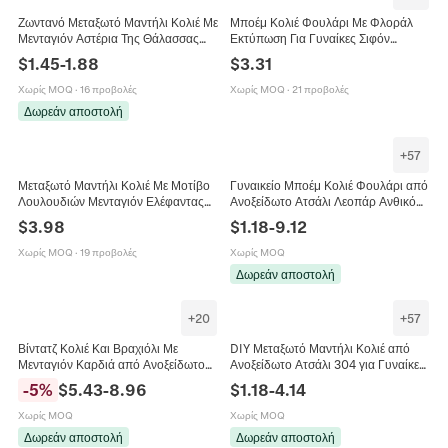
Ζωντανό Μεταξωτό Μαντήλι Κολιέ Με
Μποέμ Κολιέ Φουλάρι Με Φλοράλ
Μενταγιόν Αστέρια Της Θάλασσας
Εκτύπωση Για Γυναίκες Σιφόν
Κοχύλι Από Ανοξείδωτο Χάλυβα
Φουλάρι Με Χάντρες Από Κράμα
$
1.45
-
1.88
$
3.31
Κοσμήματα Γυναικών
Τεχνητό Μαργαριτάρι Κόσμημα
Χωρίς MOQ
·
16 προβολές
Χωρίς MOQ
·
21 προβολές
Δωρεάν αποστολή
+
57
Μεταξωτό Μαντήλι Κολιέ Με Μοτίβο
Γυναικείο Μποέμ Κολιέ Φουλάρι από
Λουλουδιών Μενταγιόν Ελέφαντας
Ανοξείδωτο Ατσάλι Λεοπάρ Ανθικό
Μακριά Αλυσίδα Με Στρας Ψεύτικα
Φουλάρι Κορδέλα DIY Κοσμήματα
$
3.98
$
1.18
-
9.12
Τεχνητά Μαργαριτάρια Γυναίκα
Μόδα Αξεσουάρ Λαιμού
Χωρίς MOQ
·
19 προβολές
Χωρίς MOQ
Δωρεάν αποστολή
+
20
+
57
Βίντατζ Κολιέ Και Βραχιόλι Με
DIY Μεταξωτό Μαντήλι Κολιέ από
Μενταγιόν Καρδιά από Ανοξείδωτο
Ανοξείδωτο Ατσάλι 304 για Γυναίκες
Ατσάλι για Γυναίκες Χρυσό Κόσμημα
Paisley Floral Διαβάθμιση Μόδα
-
5
%
$
5.43
-
8.96
$
1.18
-
4.14
Με Σατέν Μαντήλι Και Φυσική Πέτρα
Κοσμήματα
Χωρίς MOQ
Χωρίς MOQ
Δωρεάν αποστολή
Δωρεάν αποστολή