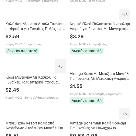
Χωρίς MOQ
·
10 πουλήθηκε πρόσφατα
Χωρίς MOQ
·
11 προβολές
+
13
Κολιέ Φουλάρι από Ατσάλι Τιτανίου
Κομψό Πλισέ Πολυεστερικό Φουλάρι
με Φρούτα για Γυναίκες Πολύχρωμο
Λαιμού για Γυναίκες Με Μαγνητική
Μενταγιόν Λεμόνι Ακτινίδιο Μήλο
Πόρπη Καμέλια Τυπωμένο Λεοπάρ
$
2.59
$
3.29
Τσίλι Choker από Πολυεστέρα
Λουλουδάτο Γεωμετρικό Κολιέ
Κοσμήματα Παραλίας
Χωρίς MOQ
·
16 προβολές
Χωρίς MOQ
·
28 προβολές
Δωρεάν αποστολή
Δωρεάν αποστολή
+
5
Vintage Κολιέ Με Μεταξωτό Μαντήλι
Κολιέ Μενταγιόν Με Κασκόλ Για
Για Γυναίκες Με Μεταλλική Αγκράφα
Γυναίκες Πολυεστερικό Ύφασμα
Καρδιά Λαχούρι Πουά Ύφασμα
$
1.55
Δαχτυλίδι Από Κράμα Διακοσμητική
Τσόκερ Αλυσίδα Κλείδας
$
2.45
Πέτρα Boho Κομψό Αξεσουάρ
Χωρίς MOQ
·
12 πουλήθηκε πρόσφατα
Χωρίς MOQ
·
34 πουλήθηκε πρόσφατα
Δωρεάν αποστολή
+
5
Μποέμ Στυλ Resort Κολιέ από
Vintage Bohemian Κολιέ Φουλάρι
Ανοξείδωτο Ατσάλι Σαν Μαντήλι Για
Για Γυναίκες Με Πολύχρωμο
Γυναίκες Με Μενταγιόν Καρδιά
Μεταξωτό Πολυεστερικό Ύφασμα Και
$
8.51
$
0.68
-
0.96