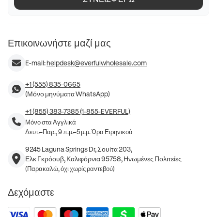
Επικοινωνήστε μαζί μας
E-mail:
helpdesk@everfulwholesale.com
+1 (555) 835-0665
(Μόνο μηνύματα WhatsApp)
+1 (855) 383-7385 (1-855-EVERFUL)
Μόνο στα Αγγλικά
Δευτ.–Παρ., 9 π.μ.–5 μ.μ. Ώρα Ειρηνικού
9245 Laguna Springs Dr, Σουίτα 203,
Ελκ Γκρόουβ, Καλιφόρνια 95758, Ηνωμένες Πολιτείες
(Παρακαλώ, όχι χωρίς ραντεβού)
Δεχόμαστε