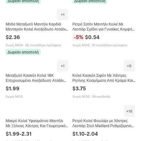
Δωρεάν αποστολή
Δωρεάν αποστολή
+
1
Μόδα Μεταξωτό Μαντήλι Καρδιά
Ρετρό Σατέν Μαντήλι Κολιέ Με
Μενταγιόν Κολιέ Ανοξείδωτο Ατσάλι
Λεοπάρ Σχέδιο για Γυναίκες Κομψό
Υφασμάτινο Κολιέ Αισθητικό
Μαντήλι Λαιμού Με Ζωικό Μοτίβο
$
2.36
-
5
%
$
0.54
Κόσμημα Για Γυναίκες
Διακοσμητική Κορδέλα Μαλλιών
Χωρίς MOQ
·
20 πουλήθηκε πρόσφατα
Χωρίς MOQ
·
10 πουλήθηκε πρόσφατα
Δωρεάν αποστολή
+
1
+
9
Μεταξωτό Κασκόλ Κολιέ 18Κ
Κολιέ Κασκόλ Σιφόν Με Χάντρες
Επιχρυσωμένο Ανοξείδωτο Ατσάλι
Ρητίνης Κοσμήματα Από Κράμα Και
Πεταλούδα Καρδιά Μενταγιόν Floral
Υφασμάτινο Λουλούδι Κομψό Boho
$
1.99
$
3.75
Κορδέλα Για Γυναίκες
Διακοσμητικό Γυναικείο
Χωρίς MOQ
Χωρίς MOQ
·
36 προβολές
+
16
Μακρύ Κολιέ Υφασμάτινο Μαντήλι
Ρετρό Κολιέ Φουλάρι με Χάντρες
Με Ξύλινες Χάντρες Και Γεωμετρικό
Λεοπάρ Στυλ Maillard Ρυθμιζόμενο
Ρητίνη Μενταγιόν Μποέμ Έθνικ
Σατέν Κορδέλα Choker Μενταγιόν
$
1.99
-
2.31
$
1.10
-
2.04
Ρετρό Κοσμήματα
Καρδιά Χειροποίητα Κοσμήματα για
Γυναίκες