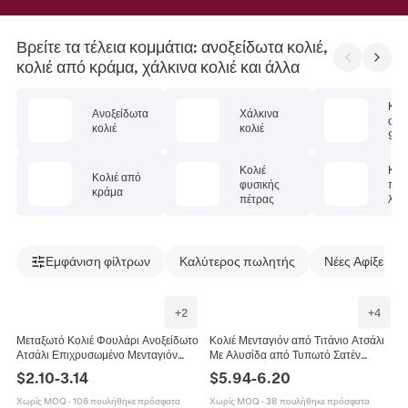
Βρείτε τα τέλεια κομμάτια: ανοξείδωτα κολιέ,
κολιέ από κράμα, χάλκινα κολιέ και άλλα
Κολ
Ανοξείδωτα
Χάλκινα
στέ
κολιέ
κολιέ
925
Κολιέ
Κολ
Κολιέ από
φυσικής
πολ
κράμα
πέτρας
λίθ
Εμφάνιση φίλτρων
Καλύτερος πωλητής
Νέες Αφίξεις
+
2
+
4
Μεταξωτό Κολιέ Φουλάρι Ανοξείδωτο
Κολιέ Μενταγιόν από Τιτάνιο Ατσάλι
Ατσάλι Επιχρυσωμένο Μενταγιόν
Με Αλυσίδα από Τυπωτό Σατέν
Καρδιά Φεγγάρι Ήλιος Boho
Μαντήλι Μποέμ Κοσμήματα Κοχύλι
$
2.10
-
3.14
$
5.94
-
6.20
Κορδέλα Για Γυναίκες
Αστερίας Καρδιά Λουλούδι για
Γυναίκες
Χωρίς MOQ
·
106 πουλήθηκε πρόσφατα
Χωρίς MOQ
·
38 πουλήθηκε πρόσφατα