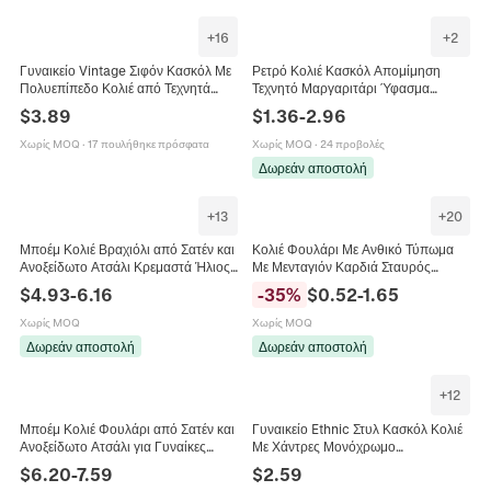
+
16
+
2
Γυναικείο Vintage Σιφόν Κασκόλ Με
Ρετρό Κολιέ Κασκόλ Απομίμηση
Πολυεπίπεδο Κολιέ από Τεχνητά
Τεχνητό Μαργαριτάρι Ύφασμα
Μαργαριτάρια Μενταγιόν Κασκόλ για
Λεοπάρ Πουά Μόδα Αλυσίδα
$
3.89
$
1.36
-
2.96
Ταξίδι Πάρτι Διακοσμητικά
Κλείδας Κοσμήματα Γυναικεία
Κοσμήματα Κασκόλ Λαιμού
Χωρίς MOQ
·
17 πουλήθηκε πρόσφατα
Χωρίς MOQ
·
24 προβολές
Δωρεάν αποστολή
+
13
+
20
Μποέμ Κολιέ Βραχιόλι από Σατέν και
Κολιέ Φουλάρι Με Ανθικό Τύπωμα
Ανοξείδωτο Ατσάλι Κρεμαστά Ήλιος
Με Μενταγιόν Καρδιά Σταυρός
Καρδιά Λεοπάρ Τύπωμα Κοσμήματα
Κεράσι Από Ανοξείδωτο Ατσάλι
$
4.93
-
6.16
-
35
%
$
0.52
-
1.65
Διακοπών Γυναίκα
Κράμα Στρας Για Γυναίκες
Κοσμήματα DIY
Χωρίς MOQ
Χωρίς MOQ
Δωρεάν αποστολή
Δωρεάν αποστολή
+
12
Μποέμ Κολιέ Φουλάρι από Σατέν και
Γυναικείο Ethnic Στυλ Κασκόλ Κολιέ
Ανοξείδωτο Ατσάλι για Γυναίκες
Με Χάντρες Μονόχρωμο
Μενταγιόν Καρδιά Φρούτα Ψάρια
Πολυεστερικό Κασκόλ Με Μεγάλες
$
6.20
-
7.59
$
2.59
Κοχύλια Κοσμήματα Διακοπών
Χάντρες Δαχτυλίδια Κράματος