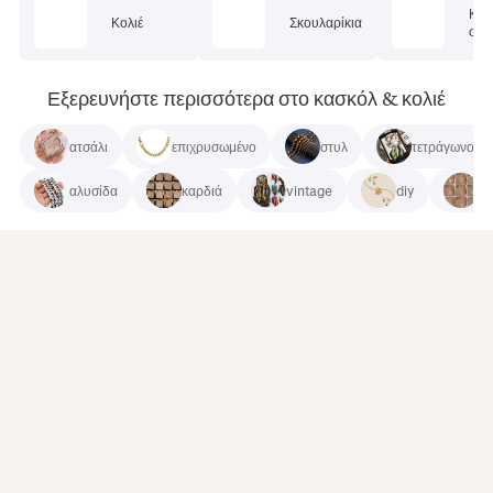
Κοσ
Κολιέ
Σκουλαρίκια
σώμ
Εξερευνήστε περισσότερα στο κασκόλ & κολιέ
ατσάλι
επιχρυσωμένο
στυλ
τετράγωνο
αλυσίδα
καρδιά
vintage
diy
με