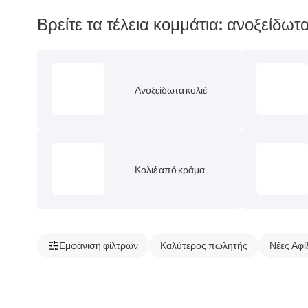
Βρείτε τα τέλεια κομμάτια: ανοξείδωτα
Ανοξείδωτα κολιέ
Κολιέ από κράμα
Εμφάνιση φίλτρων
Καλύτερος πωλητής
Νέες Αφί