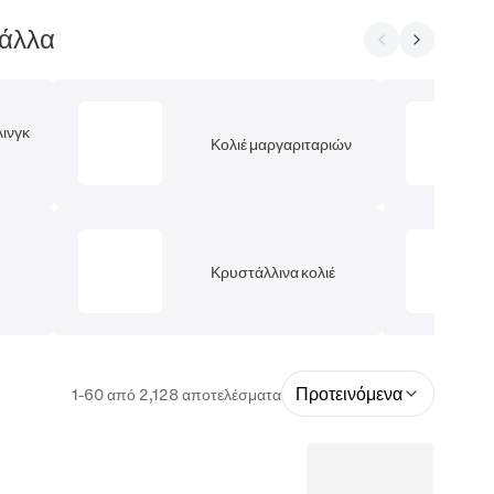
 άλλα
λινγκ
Κολιέ μαργαριταριών
Κρυστάλλινα κολιέ
Προτεινόμενα
1-60 από 2,128 αποτελέσματα