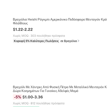
Βραχιόλια Heishi Ράγκμπι Αμερικάνικο Ποδόσφαιρο Μενταγιόν Κρ
Φιλάθλους
$
1.22
-
2.22
Χωρίς MOQ
·
303 πουλήθηκε πρόσφατα
Κορυφή 5% Καλύτερες Πωλήσεις
σε Βραχιόλια
Βραχιόλι Με Χάντρες Από Φυσική Πέτρα Με Μεταλλικό Μενταγιόν Κ
Δώρο Κοσμημάτων Για Γυναίκες Αδελφές Μαμά
-
5
%
$
1.00
-
3.36
Χωρίς MOQ
·
812 πουλήθηκε πρόσφατα