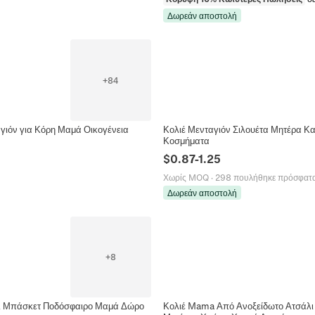
Δωρεάν αποστολή
+
84
αγιόν για Κόρη Μαμά Οικογένεια
Κολιέ Μενταγιόν Σιλουέτα Μητέρα Κα
Κοσμήματα
$
0.87
-
1.25
Χωρίς MOQ
·
298 πουλήθηκε πρόσφατ
Δωρεάν αποστολή
+
8
ολ Μπάσκετ Ποδόσφαιρο Μαμά Δώρο
Κολιέ Mama Από Ανοξείδωτο Ατσάλι 