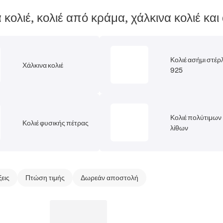
 κολιέ, κολιέ από κράμα, χάλκινα κολιέ και
Κολιέ ασήμι στέρ
Χάλκινα κολιέ
925
Κολιέ πολύτιμων
Κολιέ φυσικής πέτρας
λίθων
ξεις
Πτώση τιμής
Δωρεάν αποστολή