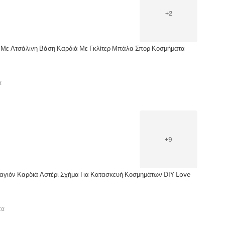
+
2
Με Ατσάλινη Βάση Καρδιά Με Γκλίτερ Μπάλα Σπορ Κοσμήματα
α
+
9
αγιόν Καρδιά Αστέρι Σχήμα Για Κατασκευή Κοσμημάτων DIY Love
τα