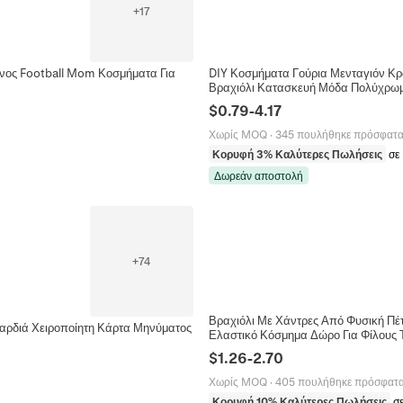
+
17
άνος Football Mom Κοσμήματα Για
DIY Κοσμήματα Γούρια Μενταγιόν Κρ
Βραχιόλι Κατασκευή Μόδα Πολύχρω
$
0.79
-
4.17
Χωρίς MOQ
·
345 πουλήθηκε πρόσφατ
Κορυφή 3% Καλύτερες Πωλήσεις
σε
Δωρεάν αποστολή
+
74
Βραχιόλι Με Χάντρες Από Φυσική Πέ
αρδιά Χειροποίητη Κάρτα Μηνύματος
Ελαστικό Κόσμημα Δώρο Για Φίλους
$
1.26
-
2.70
Χωρίς MOQ
·
405 πουλήθηκε πρόσφατ
Κορυφή 10% Καλύτερες Πωλήσεις
σ