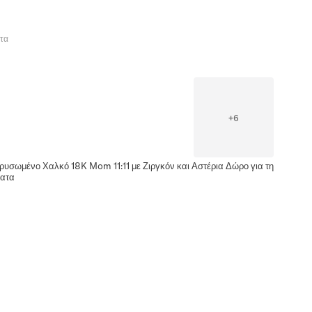
τα
+
6
ρυσωμένο Χαλκό 18K Mom 11:11 με Ζιργκόν και Αστέρια Δώρο για τη
ματα