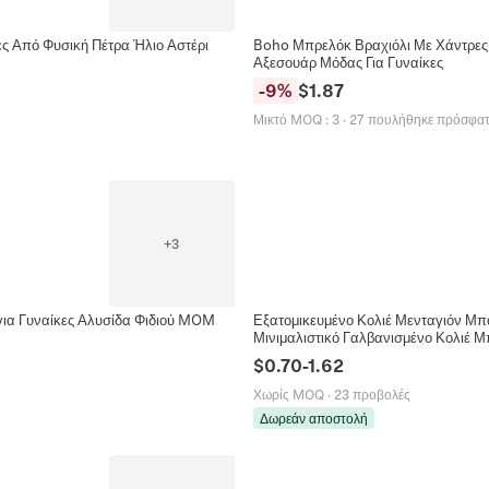
ες Από Φυσική Πέτρα Ήλιο Αστέρι
Boho Μπρελόκ Βραχιόλι Με Χάντρες
Αξεσουάρ Μόδας Για Γυναίκες
-
9
%
$
1.87
Μικτό MOQ
:
3
·
27 πουλήθηκε πρόσφα
+
3
για Γυναίκες Αλυσίδα Φιδιού MOM
Εξατομικευμένο Κολιέ Μενταγιόν Μ
Μινιμαλιστικό Γαλβανισμένο Κολιέ Μ
$
0.70
-
1.62
Χωρίς MOQ
·
23 προβολές
Δωρεάν αποστολή