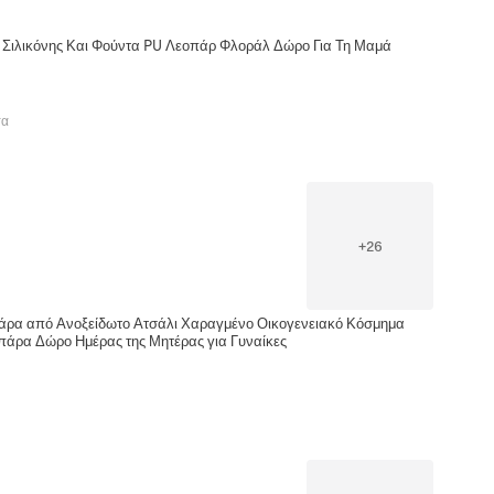
 Σιλικόνης Και Φούντα PU Λεοπάρ Φλοράλ Δώρο Για Τη Μαμά
τα
+
26
πάρα από Ανοξείδωτο Ατσάλι Χαραγμένο Οικογενειακό Κόσμημα
πάρα Δώρο Ημέρας της Μητέρας για Γυναίκες