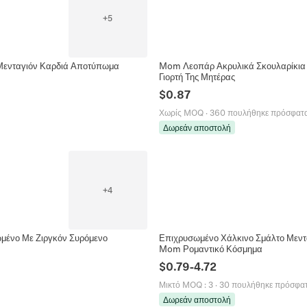
+
5
 Μενταγιόν Καρδιά Αποτύπωμα
Mom Λεοπάρ Ακρυλικά Σκουλαρίκια 
Γιορτή Της Μητέρας
$
0.87
Χωρίς MOQ
·
360 πουλήθηκε πρόσφατ
Δωρεάν αποστολή
+
4
μένο Με Ζιργκόν Συρόμενο
Επιχρυσωμένο Χάλκινο Σμάλτο Μεντ
Mom Ρομαντικό Κόσμημα
$
0.79
-
4.72
Μικτό MOQ
:
3
·
30 πουλήθηκε πρόσφα
Δωρεάν αποστολή