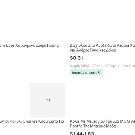
Mom Ever Χαραγμένο Δώρο Γιορτής
Δαχτυλίδι από Ανοξείδωτο Ατσάλι 
για Άνδρες Γυναίκες Δώρο
$
0.31
Χωρίς MOQ
·
281 πουλήθηκε πρόσφατα
Δωρεάν αποστολή
+
11
τισι Κοχύλι Charms Κοσμήματα Για
Κολιέ Με Μενταγιόν Γράμμα MOM Απ
Γιορτής Της Μητέρας Μόδα
$
1.44
-
1.83