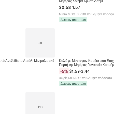
Μητέρας Χρώμα Χρυσό Ασημί
$
0.58
-
1.57
Μικτό MOQ
:
2
·
110 πουλήθηκε πρόσφα
Δωρεάν αποστολή
+
8
Από Ανοξείδωτο Ατσάλι Μινιμαλιστικά
Κολιέ με Μενταγιόν Καρδιά από Επιχ
Γιορτή της Μητέρας Γυναικεία Κοσμή
-
5
%
$
1.57
-
3.44
Χωρίς MOQ
·
17 πουλήθηκε πρόσφατα
Δωρεάν αποστολή
+
13