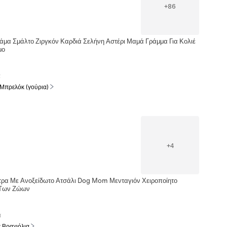
+
86
άμα Σμάλτο Ζιργκόν Καρδιά Σελήνη Αστέρι Μαμά Γράμμα Για Κολιέ
μο
α
 Μπρελόκ (γούρια)
+
4
τρα Με Ανοξείδωτο Ατσάλι Dog Mom Μενταγιόν Χειροποίητο
 Των Ζώων
α
ε Βραχιόλια