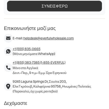
ΣΥΝΕΙΣΦΈΡΩ
Επικοινωνήστε μαζί μας
E-mail:
helpdesk@everfulwholesale.com
+1 (555) 835-0665
(Μόνο μηνύματα WhatsApp)
+1 (855) 383-7385 (1-855-EVERFUL)
Μόνο στα Αγγλικά
Δευτ.–Παρ., 9 π.μ.–5 μ.μ. Ώρα Ειρηνικού
9245 Laguna Springs Dr, Σουίτα 203,
Ελκ Γκρόουβ, Καλιφόρνια 95758, Ηνωμένες Πολιτείες
(Παρακαλώ, όχι χωρίς ραντεβού)
Δεχόμαστε