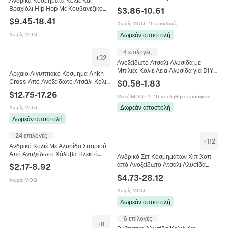
Ανδρικά Κοσμήματα Κολιέ Και
Hop Punk Κοσμήματα Χρυσό Ασημί
Βραχιόλι Hip Hop Με Κουβανέζικο
$
3.86
-
10.61
Χρώμα Με Κούμπωμα
Σύνδεσμο Από Ανοξείδωτο Ατσάλι
$
9.45
-
18.41
Χωρίς MOQ
·
15 προβολές
Αξεσουάρ Πανκ Στυλ Για Άνδρες
Δωρεάν αποστολή
Χωρίς MOQ
4 επιλογές
+
32
Ανοξείδωτο Ατσάλι Αλυσίδα με
Μπίλιες Κολιέ Λεία Αλυσίδα για DIY
Αρχαίο Αιγυπτιακό Κόσμημα Ankh
Κατασκευή Κοσμημάτων Άνδρες
Cross Από Ανοξείδωτο Ατσάλι Κολιέ
$
0.58
-
1.83
Γυναίκες Βιομηχανικό Στυλ
Βραχιόλι Δαχτυλίδι Σκουλαρίκια Hip
$
12.75
-
17.26
Κοσμήματα
Μικτό MOQ
:
2
·
10 πουλήθηκε πρόσφατα
Hop Vintage Ανδρικό Αξεσουάρ
Δωρεάν αποστολή
Χωρίς MOQ
Δωρεάν αποστολή
24 επιλογές
+
112
Ανδρικό Κολιέ Με Αλυσίδα Σιταριού
Από Ανοξείδωτο Χάλυβα Πλεκτό
Ανδρικό Σετ Κοσμημάτων Χιπ Χοπ
Spiga Επιμεταλλωμένο Punk
από Ανοξείδωτο Ατσάλι Αλυσίδα
$
2.17
-
8.92
Κοσμήματα Με Κούμπωμα
Κουβανέζικης Πλέξης Επιχρυσωμένο
$
4.73
-
28.12
Χωρίς MOQ
Ασημί Χοντρό Κολιέ και Βραχιόλι
Κοσμήματα
Χωρίς MOQ
Δωρεάν αποστολή
6 επιλογές
+
8