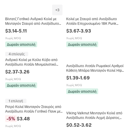
+
3
Βίντατζ Γοτθικό Ανδρικό Κολιέ με
Κολιέ με Σταυρό από Ανοξείδωτο
Μενταγιόν Σταυρό από Ανοξείδωτο
Ατσάλι Επιχρυσωμένο 18K Punk
Ατσάλι Θρησκευτικό Πανκ Στυλ
Στυλ Ανδρικό Μενταγιόν Αλυσίδα
$
3.14
-
5.11
$
3.67
-
3.93
Ανάγλυφο Μοτίβο
Box Βιομηχανικά Κοσμήματα
Χωρίς MOQ
Χωρίς MOQ
Δωρεάν αποστολή
Δωρεάν αποστολή
4 επιλογές
Ανδρικό Κολιέ με Κοίλο Κύβο από
Ανοξείδωτο Ατσάλι Μινιμαλιστικό
Ανοξείδωτο Ατσάλι Ρωμαϊκοί Αριθμοί
Βιομηχανικό Γεωμετρικό 3D Κολιέ
Κάθετη Μπάρα Μενταγιόν Κολιέ Hip
$
2.37
-
3.26
Κύβος Κοσμήματα
Hop Unisex Αλυσίδα Box
$
1.39
-
1.69
Χωρίς MOQ
Μινιμαλιστικά Κοσμήματα
Δωρεάν αποστολή
Χωρίς MOQ
Δωρεάν αποστολή
1 επιλογή
Ρετρό Κολιέ Μενταγιόν Σταυρός από
Ανοξείδωτο Ατσάλι Γοτθικό Πανκ με
Viking Valknut Μενταγιόν Κολιέ από
Μαύρη Πέτρα Κοσμήματα Μόδας για
Ανοξείδωτο Ατσάλι Αιχμή Δόρατος
-
5
%
$
3.48
Άνδρες και Γυναίκες Δώρο
Σκανδιναβικοί Ρούνοι Ανδρικά
$
0.52
-
3.62
Χωρίς MOQ
Κοσμήματα Βίντατζ