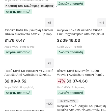
Χωρίς MOQ
·
42 πουλήθηκε πρόσφατα
Δωρεάν αποστολή
Κορυφή 10% Καλύτερες Πωλήσεις
σε Κολιέ
Δωρεάν αποστολή
+
5
+
14
Ανδρικό Κολιέ Κουβανέζικη Αλυσίδα
Ανδρικό Κολιέ Με Αλυσίδα Cuban
Τιτάνιο Ανοξείδωτο Ατσάλι Hip Hop
Link Επιχρυσωμένο Από Ανοξείδωτο
Punk Κόσμημα
Ατσάλι Με Κούμπωμα Με Στρας
$
1.76
-
6.47
$
7.09
-
16.03
Κοσμήματα Hip Hop Punk
Χωρίς MOQ
·
54 προβολές
Χωρίς MOQ
·
1 κριτικές
Δωρεάν αποστολή
Δωρεάν αποστολή
+
5
Ρετρό Κολιέ Και Βραχιόλι Με Στριφτή
Βίκινγκ Κολιέ Μενταγιόν Πυξίδα
Αλυσίδα Από Ανοξείδωτο Χάλυβα
Vegvisir Ανοξείδωτο Ατσάλι Ρετρό
Βιομηχανικό Punk Στυλ Ανδρικά
Ανδρικό Σκανδιναβικό Κόσμημα
$
2.89
-
9.52
-
7
%
$
3.37
-
4.68
Κοσμήματα Μαύρο
Αξεσουάρ
Χωρίς MOQ
·
17 προβολές
Μικτό MOQ
:
3
·
1 κριτικές
Δωρεάν αποστολή
Δωρεάν αποστολή
32 επιλογές
+
122
Ανδρικό Κολιέ Βραχιόλι Κουβανέζικη
Αλυσίδα Από Ανοξείδωτο Ατσάλι Hip