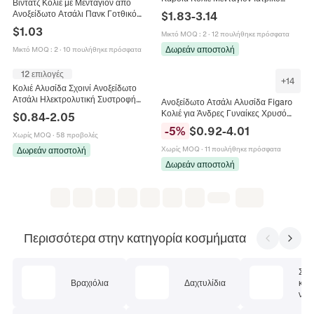
Βίντατζ Κολιέ με Μενταγιόν από
Κόσμημα Hip Hop Δώρο Για
Ανοξείδωτο Ατσάλι Πανκ Γοτθικό
$
1.83
-
3.14
Γιατρούς Νοσηλευτές Unisex
Κεφάλι Λύκου Σταυρός Δράκος
$
1.03
Μικτό MOQ
:
2
·
12 πουλήθηκε πρόσφατα
Κοσμήματα Χιπ Χοπ για Άνδρες
Γυναίκες
Δωρεάν αποστολή
Μικτό MOQ
:
2
·
10 πουλήθηκε πρόσφατα
12 επιλογές
+
14
Κολιέ Αλυσίδα Σχοινί Ανοξείδωτο
Ατσάλι Ηλεκτρολυτική Συστροφή
Ανοξείδωτο Ατσάλι Αλυσίδα Figaro
Κοσμήματα Ουδέτερα Ευέλικτα
Κολιέ για Άνδρες Γυναίκες Χρυσό
$
0.84
-
2.05
Αξεσουάρ Μόδας Για Άνδρες
Ασημί Ροζ Επιμεταλλωμένο
-
5
%
$
0.92
-
4.01
Γυναίκες
Χωρίς MOQ
·
58 προβολές
Γεωμετρική Αλυσίδα Κοσμήματα
Δώρο
Χωρίς MOQ
·
11 πουλήθηκε πρόσφατα
Δωρεάν αποστολή
Δωρεάν αποστολή
Περισσότερα στην κατηγορία κοσμήματα
Σετ
Βραχιόλια
Δαχτυλίδια
κοσ
ν