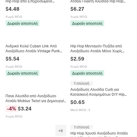
Hip Hop από Επιχρυσωμένο
Ατσάλι Πλεκτή Αλυσίδα Hip Hop
Ανοξείδωτο Ατσάλι Κουβανέζικη
Punk Βιομηχανικό Στυλ Κυλινδρικό
$
4.48
$
6.27
Αλυσίδα Punk Κοσμήματα Unisex
Κούμπωμα Ανθεκτικό Κόσμημα
Χωρίς MOQ
Χωρίς MOQ
Δωρεάν αποστολή
Δωρεάν αποστολή
Ανδρικό Κολιέ Cuban Link Από
Hip Hop Μενταγιόν Πυξίδα από
Ανοξείδωτο Ατσάλι Vintage Punk
Ανοξείδωτο Ατσάλι Μόνο Χωρίς
Κόσμημα Retro Hip Hop Στυλ
Αλυσίδα Vintage Δώδεκα Ζώδια
$
5.54
$
2.59
Ανδρικό Μενταγιόν Κοσμήματα
Χωρίς MOQ
Χωρίς MOQ
Δωρεάν αποστολή
Δωρεάν αποστολή
1 επιλογή
Ανοξείδωτη Αλυσίδα Curb για
Κατασκευή Κοσμημάτων DIY Hip
Πανκ Αλυσίδα από Ανοξείδωτο
Hop Στυλ Αλυσίδα για Κολιέ Βραχιόλι
Ατσάλι Mobius Twist για Δημιουργία
$
0.65
Αξεσουάρ Χειροτεχνία
Κοσμημάτων DIY Ανδρικά Γυναικεία
-
4
%
$
3.24
Μικτό MOQ
:
5
Γυαλισμένο Καθρέφτη
Χωρίς MOQ
1 επιλογή
+
6
Hip Hop Χρυσό Ανοξείδωτο Ατσάλι