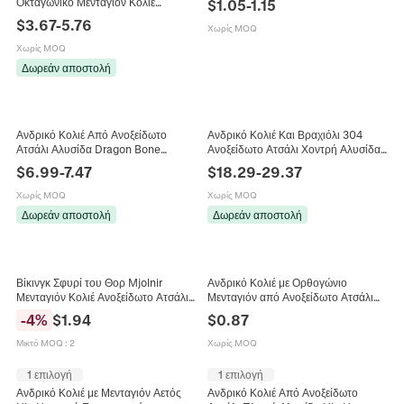
Οκταγωνικό Μενταγιόν Κολιέ
$
1.05
-
1.15
Χρώμα Κοσμήματα Streetwear
Ανοξείδωτο Ατσάλι Hip Hop Στρας
$
3.67
-
5.76
Χωρίς MOQ
Περίγραμμα Αλυσίδα Θρησκευτικά
Κοσμήματα
Χωρίς MOQ
Δωρεάν αποστολή
Ανδρικό Κολιέ Από Ανοξείδωτο
Ανδρικό Κολιέ Και Βραχιόλι 304
Ατσάλι Αλυσίδα Dragon Bone
Ανοξείδωτο Ατσάλι Χοντρή Αλυσίδα
Vintage Αντίκα Ασημί Βιομηχανικού
Δίχρωμο Χρυσό Μαύρο Hip Hop
$
6.99
-
7.47
$
18.29
-
29.37
Στυλ Αλυσίδα Για Άνδρες
Punk Streetwear Κοσμήματα
Χωρίς MOQ
Χωρίς MOQ
Δωρεάν αποστολή
Δωρεάν αποστολή
Βίκινγκ Σφυρί του Θορ Mjolnir
Ανδρικό Κολιέ με Ορθογώνιο
Μενταγιόν Κολιέ Ανοξείδωτο Ατσάλι
Μενταγιόν από Ανοξείδωτο Ατσάλι
Ρετρό Σκανδιναβικό Τοτέμ Αλυσίδα
Μόδα Μαύρες Ρίγες Σμάλτο
-
4
%
$
1.94
$
0.87
Box Ανδρικά Κοσμήματα
Γεωμετρικά Κοσμήματα Απλή
Αλυσίδα Box
Μικτό MOQ
:
2
Χωρίς MOQ
1 επιλογή
1 επιλογή
Ανδρικό Κολιέ με Μενταγιόν Αετός
Ανδρικό Κολιέ Από Ανοξείδωτο