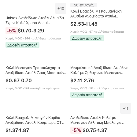
56 επιλογές
+
40
Κολιέ Βραχιόλι Με Κουβανέζικη
Αλυσίδα Ανοξείδωτο Ατσάλι
Unisex Ανοξείδωτο Ατσάλι Αλυσίδα
Γυαλισμένο Στυλ Hip Hop Punk
Σχοινί Κολιέ Χρυσό Ασημί
$
2.53
-
11.45
Κοσμήματα Unisex Γεωμετρικό
Γαλβανισμένη Αλυσίδα Twist Hip
-
5
%
$
0.70
-
3.29
Χωρίς MOQ
·
67 πουλήθηκε πρόσφατα
Hop Μόδα Κοσμήματα Κολιέ
Δωρεάν αποστολή
Χωρίς MOQ
·
344 πουλήθηκε πρόσφατα
Δωρεάν αποστολή
Κολιέ Μενταγιόν Τραπουλόχαρτο
Μινιμαλιστικό Ανοξείδωτο Ατσάλινο
Ανοξείδωτο Ατσάλι Άσος Μπαστούνι
Κολιέ με Ορθογώνιο Μενταγιόν
Άσος Καρδιά Hip Hop Punk
Ζιρκόνια Κομψό Σμαραγδένιο
$
0.67
-
0.70
$
2.11
-
2.76
Κοσμήματα Unisex
Κόψιμο Χρυσή Ασημένια Αλυσίδα
Γυναικεία
Χωρίς MOQ
·
124 πουλήθηκε πρόσφατα
Χωρίς MOQ
·
56 πουλήθηκε πρόσφατα
Δωρεάν αποστολή
+
11
Κολιέ Βραχιόλι Μενταγιόν Καρδιά
Ανοξείδωτο Ατσάλι Κολιέ με
Ανοξείδωτο Ατσάλι Κούμπωμα OT
Μενταγιόν Αθλητική Μπάλα για
Ρωμαϊκοί Αριθμοί Χαραγμένο Hip
Γυναίκες Άνδρες Λουστραρισμένο
$
1.37
-
1.87
-
5
%
$
0.75
-
1.37
Hop Punk Κοσμήματα
Μπάσκετ Ποδόσφαιρο Βόλεϊ