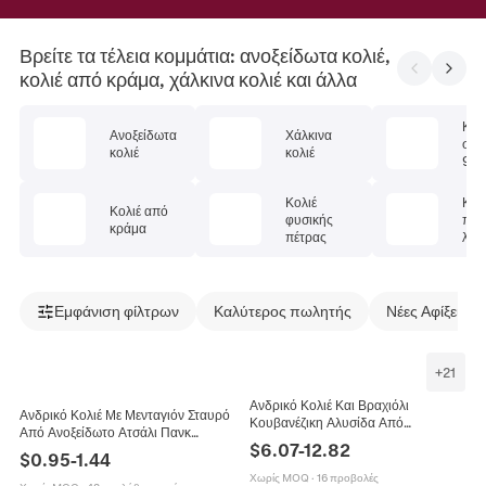
Βρείτε τα τέλεια κομμάτια: ανοξείδωτα κολιέ,
κολιέ από κράμα, χάλκινα κολιέ και άλλα
Κολ
Ανοξείδωτα
Χάλκινα
στέ
κολιέ
κολιέ
925
Κολιέ
Κολ
Κολιέ από
φυσικής
πολ
κράμα
πέτρας
λίθ
Εμφάνιση φίλτρων
Καλύτερος πωλητής
Νέες Αφίξεις
+
21
Ανδρικό Κολιέ Και Βραχιόλι
Ανδρικό Κολιέ Με Μενταγιόν Σταυρό
Κουβανέζικη Αλυσίδα Από
Από Ανοξείδωτο Ατσάλι Πανκ
Ανοξείδωτο Ατσάλι Hip Hop
$
6.07
-
12.82
Αλυσίδα Μαύρο Χρυσό Ασημί
$
0.95
-
1.44
Κοσμήματα
Κοσμήματα Για Καθημερινό Πάρτι
Χωρίς MOQ
·
16 προβολές