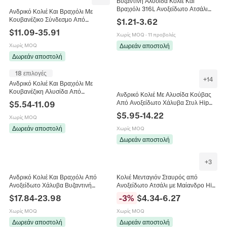
Βυζαντινή Αλυσίδα Κολιέ Και
Βραχιόλι 316L Ανοξείδωτο Ατσάλι
Ανδρικό Κολιέ Και Βραχιόλι Με
Hip Hop Punk Streetwear Ανδρικά
Κουβανέζικο Σύνδεσμο Από
$
1.21
-
3.62
Κοσμήματα
Ανοξείδωτο Ατσάλι Επιχρυσωμένο
$
11.09
-
35.91
Χωρίς MOQ
·
11 προβολές
Με Κούμπωμα Με Στρας Hip Hop
Δωρεάν αποστολή
Χωρίς MOQ
Δωρεάν αποστολή
18 επιλογές
+
14
Ανδρικό Κολιέ Και Βραχιόλι Με
Κουβανέζικη Αλυσίδα Από
Ανδρικό Κολιέ Με Αλυσίδα Κούβας
Ανοξείδωτο Χάλυβα Κοσμήματα Hip
Από Ανοξείδωτο Χάλυβα Στυλ Hip
$
5.54
-
11.09
Hop Rap Punk
Hop Punk Κοσμήματα Δρόμου
$
5.95
-
14.22
Χωρίς MOQ
Γυαλισμένο
Δωρεάν αποστολή
Χωρίς MOQ
Δωρεάν αποστολή
+
3
Ανδρικό Κολιέ Και Βραχιόλι Από
Κολιέ Μενταγιόν Σταυρός από
Ανοξείδωτο Χάλυβα Βυζαντινή
Ανοξείδωτο Ατσάλι με Μαίανδρο Hip
Αλυσίδα Με Κούμπωμα Κεφαλής
Hop Στρας Ένθετο Χρυσό Μαύρο
$
17.84
-
23.98
-
3
%
$
4.34
-
6.27
Λιονταριού Κοσμήματα Hip Hop
Ασημί Θρησκευτικό Δώρο Μόδας
Χωρίς MOQ
Χωρίς MOQ
Δωρεάν αποστολή
Δωρεάν αποστολή