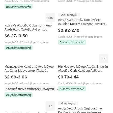
Κόσμημα Δώρο
Χωρίς MOQ
·
48 πουλήθηκε πρόσφατα
Χωρίς MOQ
·
41 πουλήθηκε πρόσφατα
Δωρεάν αποστολή
29 επιλογές
+
45
Ανοξείδωτο Ατσάλι Κουβανέζικη
Αλυσίδα Κολιέ για Άνδρες Γυναίκες
Κολιέ Με Αλυσίδα Cuban Link Από
Ασημί Χρυσό Curb Chain Πανκ
Ανοξείδωτο Χάλυβα Ανθεκτικό
$
0.92
-
2.10
Κοσμήματα Δώρο
Στρογγυλό Γυαλισμένο Hip Hop
$
6.27
-
13.50
Χωρίς MOQ
·
44 πουλήθηκε πρόσφατα
Punk Κοσμήματα Για Άνδρες
Γυναίκες
Δωρεάν αποστολή
Χωρίς MOQ
·
26 πουλήθηκε πρόσφατα
Δωρεάν αποστολή
+
5
Μινιμαλιστικό Κολιέ από Ανοξείδωτο
Hip Hop Ανοξείδωτο Ατσάλι Επίπεδη
Ατσάλι με Μαργαριτάρι Γλυκού
Αλυσίδα Curb Κολιέ για Άνδρες
Νερού για Γυναίκες 14K
Γυναίκες Χρυσό Ασημί
$
2.69
-
3.06
$
0.79
-
1.44
Επιχρυσωμένο Μενταγιόν Χαμόγελο
Επιμεταλλωμένο NK Αλυσίδα
Βραχιόλι Κοσμήματα
Χωρίς MOQ
·
49 πουλήθηκε πρόσφατα
Χωρίς MOQ
·
14 πουλήθηκε πρόσφατα
Κορυφή 10% Καλύτερες Πωλήσεις
σε Κολιέ
Δωρεάν αποστολή
Δωρεάν αποστολή
4 επιλογές
+
7
Ανοξείδωτο Ατσάλι Στηθοσκόπιο
Καρδιά Κολιέ Μενταγιόν Ιατρικό