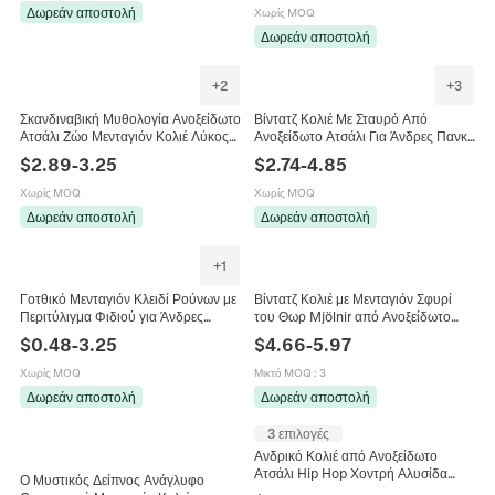
Δωρεάν αποστολή
Χωρίς MOQ
Δωρεάν αποστολή
+
2
+
3
Σκανδιναβική Μυθολογία Ανοξείδωτο
Βίντατζ Κολιέ Με Σταυρό Από
Ατσάλι Ζώο Μενταγιόν Κολιέ Λύκος
Ανοξείδωτο Ατσάλι Για Άνδρες Πανκ
Λιοντάρι Λεοπάρδαλη Κεφάλι
Γοτθικό Σχέδιο Καρφιού Μενταγιόν
$
2.89
-
3.25
$
2.74
-
4.85
Distressed Biker Κοσμήματα
Σταυρός Κοσμήματα Για Άνδρες
Γοτθικό Ανδρικό Ρετρό Κολιέ
Χωρίς MOQ
Χωρίς MOQ
Δωρεάν αποστολή
Δωρεάν αποστολή
+
1
Γοτθικό Μενταγιόν Κλειδί Ρούνων με
Βίντατζ Κολιέ με Μενταγιόν Σφυρί
Περιτύλιγμα Φιδιού για Άνδρες
του Θωρ Mjölnir από Ανοξείδωτο
Ανοξείδωτο Ατσάλι Αντίκες Ασήμι
Ατσάλι 316L Πανκ Ροκ Σκανδιναβικά
$
0.48
-
3.25
$
4.66
-
5.97
Σκοτεινό Ρετρό Λαβύρινθος Σταυρός
Κοσμήματα για Άνδρες
Κοσμήματα
Χωρίς MOQ
Μικτό MOQ
:
3
Δωρεάν αποστολή
Δωρεάν αποστολή
3 επιλογές
Ανδρικό Κολιέ από Ανοξείδωτο
Ατσάλι Hip Hop Χοντρή Αλυσίδα
Ο Μυστικός Δείπνος Ανάγλυφο
Rolo Τεχνητό Μαργαριτάρι Ασημί