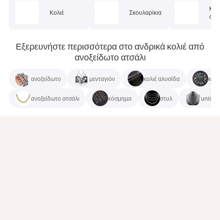
Κοσ
Κολιέ
Σκουλαρίκια
σώμ
Εξερευνήστε περισσότερα στο ανδρικά κολιέ από
ανοξείδωτο ατσάλι
ανοξείδωτο
μενταγιόν
κολιέ αλυσίδα
κρά
ανοξείδωτο ατσάλι
κόσμημα
στυλ
unisex