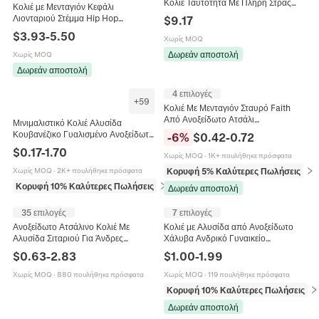
Κολιέ Ταυτότητα Με Πλήρη Στρας
Κολιέ με Μενταγιόν Κεφάλι
Στρατιωτικό Μενταγιόν Τετράγωνη
Λιονταριού Στέμμα Hip Hop
$
9.17
Αλυσίδα Box Ανδρικά Κοσμήματα
Ανοξείδωτο Ατσάλι Ζιργκόν Ανδρικό
$
3.93
-
5.50
Χωρίς MOQ
Retro Punk Rock Κοσμήματα Χρυσό
Δωρεάν αποστολή
Χωρίς MOQ
Δωρεάν αποστολή
4 επιλογές
+
59
Κολιέ Με Μενταγιόν Σταυρό Faith
Από Ανοξείδωτο Ατσάλι
Μινιμαλιστικό Κολιέ Αλυσίδα
Μινιμαλιστικά Θρησκευτικά
Κουβανέζικο Γυαλισμένο Ανοξείδωτο
-
6
%
$
0.42
-
0.72
Κοσμήματα Για Άνδρες Και Γυναίκες
Ατσάλι 304 Hip Hop Punk
$
0.17
-
1.70
Δώρο
Χωρίς MOQ
·
1K+ πουλήθηκε πρόσφατα
Streetwear Κοσμήματα Για Άνδρες
Γυναίκες
Κορυφή 5% Καλύτερες Πωλήσεις
σε 
Χωρίς MOQ
·
2K+ πουλήθηκε πρόσφατα
Κορυφή 10% Καλύτερες Πωλήσεις
σε Κολιέ
Δωρεάν αποστολή
35 επιλογές
7 επιλογές
Ανοξείδωτο Ατσάλινο Κολιέ Με
Κολιέ με Αλυσίδα από Ανοξείδωτο
Αλυσίδα Σιταριού Για Άνδρες
Χάλυβα Ανδρικό Γυναικείο
Γυναίκες Γυαλισμένα Κολιέ Franco
Μινιμαλιστικό Twist Link Χρυσό
$
0.63
-
2.83
$
1.00
-
1.99
Link Μοντέρνα Αξεσουάρ
Ασημένιο Hip Hop Κόσμημα για
Κοσμημάτων Συμπαγή Πλεγμένα
Πάρτι
Χωρίς MOQ
·
880 πουλήθηκε πρόσφατα
Χωρίς MOQ
·
119 πουλήθηκε πρόσφατα
Κολιέ
Κορυφή 10% Καλύτερες Πωλήσεις
σε
Δωρεάν αποστολή