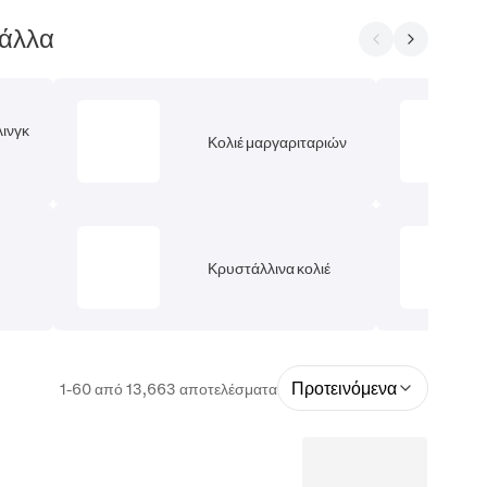
 άλλα
λινγκ
Κολιέ μαργαριταριών
Κρυστάλλινα κολιέ
Προτεινόμενα
1-60 από 13,663 αποτελέσματα