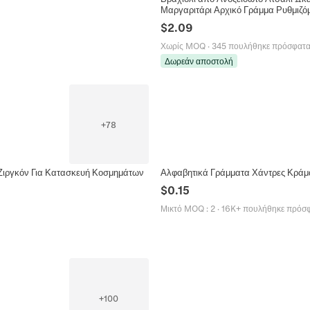
Μαργαριτάρι Αρχικό Γράμμα Ρυθμιζ
$
2.09
Χωρίς MOQ
·
345 πουλήθηκε πρόσφατ
Δωρεάν αποστολή
+
78
Ζιργκόν Για Κατασκευή Κοσμημάτων
Αλφαβητικά Γράμματα Χάντρες Κράμα
$
0.15
Μικτό MOQ
:
2
·
16K+ πουλήθηκε πρόσ
+
100