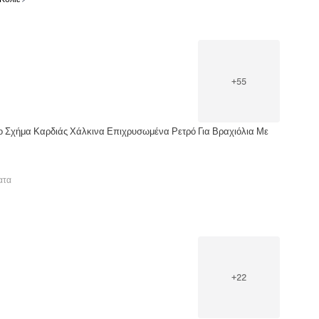
+
55
 Σχήμα Καρδιάς Χάλκινα Επιχρυσωμένα Ρετρό Για Βραχιόλια Με
ατα
+
22