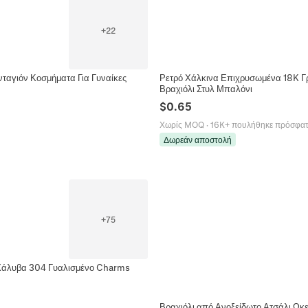
+
22
ταγιόν Κοσμήματα Για Γυναίκες
Ρετρό Χάλκινα Επιχρυσωμένα 18K Γ
Βραχιόλι Στυλ Μπαλόνι
$
0.65
Χωρίς MOQ
·
16K+ πουλήθηκε πρόσφα
Δωρεάν αποστολή
+
75
 Χάλυβα 304 Γυαλισμένο Charms
Βραχιόλι από Ανοξείδωτο Ατσάλι Ωκε