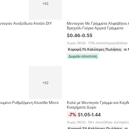
+
52
ταγιόν Ανοξείδωτο Ατσάλι DIY
Μενταγιόν Με Γράμματα Αλφαβήτου 
Βραχιόλι Γούρια Αρχικά Γράμματα
$
0.46
-
0.55
Χωρίς MOQ
·
75% επαναπαραγγέλθηκε
Κορυφή 1% Καλύτερες Πωλήσεις
σε 
Δωρεάν αποστολή
+
52
σωμένο Ρυθμιζόμενη Αλυσίδα Micro
Κολιέ με Μενταγιόν Γράμμα και Καρδ
Κοσμήματα Δώρο
-
7
%
$
1.05
-
1.44
Χωρίς MOQ
·
5K+ πουλήθηκε πρόσφατ
Κορυφή 3% Καλύτερες Πωλήσεις
σε