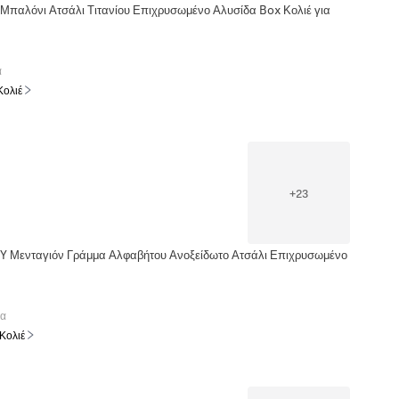
 Μπαλόνι Ατσάλι Τιτανίου Επιχρυσωμένο Αλυσίδα Box Κολιέ για
α
Κολιέ
+
23
IY Μενταγιόν Γράμμα Αλφαβήτου Ανοξείδωτο Ατσάλι Επιχρυσωμένο
τα
 Κολιέ