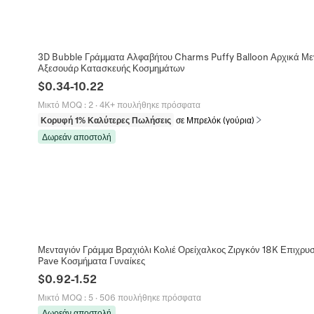
3D Bubble Γράμματα Αλφαβήτου Charms Puffy Balloon Αρχικά Μεν
Αξεσουάρ Κατασκευής Κοσμημάτων
$
0.34
-
10.22
Μικτό MOQ
:
2
·
4K+ πουλήθηκε πρόσφατα
Κορυφή 1% Καλύτερες Πωλήσεις
σε Μπρελόκ (γούρια)
Δωρεάν αποστολή
Μενταγιόν Γράμμα Βραχιόλι Κολιέ Ορείχαλκος Ζιργκόν 18K Επιχρυ
Pave Κοσμήματα Γυναίκες
$
0.92
-
1.52
Μικτό MOQ
:
5
·
506 πουλήθηκε πρόσφατα
Δωρεάν αποστολή