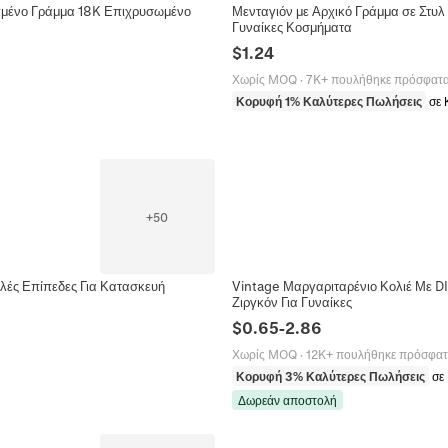
αγμένο Γράμμα 18K Επιχρυσωμένο
Μενταγιόν με Αρχικό Γράμμα σε Στυλ
Γυναίκες Κοσμήματα
$
1.24
Χωρίς MOQ
·
7K+ πουλήθηκε πρόσφατ
Κορυφή 1% Καλύτερες Πωλήσεις
σε 
+
50
λές Επίπεδες Για Κατασκευή
Vintage Μαργαριταρένιο Κολιέ Με D
Ζιργκόν Για Γυναίκες
$
0.65
-
2.86
Χωρίς MOQ
·
12K+ πουλήθηκε πρόσφα
Κορυφή 3% Καλύτερες Πωλήσεις
σε
Δωρεάν αποστολή