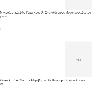
 Μινιμαλιστικά Ζώα Γάτα Κουνέλι Σκαντζόχοιρος Μονόκερος Δέντρο
ήματα
α
+
52
είδωτο Ατσάλι Charms Αλφαβήτου DIY Κόσμημα Χρώμα Χρυσό
μα
α