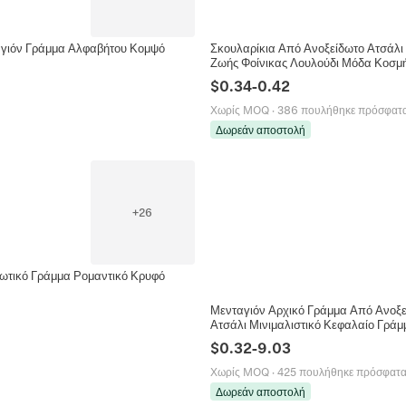
αγιόν Γράμμα Αλφαβήτου Κομψό
Σκουλαρίκια Από Ανοξείδωτο Ατσάλι
Ζωής Φοίνικας Λουλούδι Μόδα Κοσμ
$
0.34
-
0.42
Χωρίς MOQ
·
386 πουλήθηκε πρόσφατ
Δωρεάν αποστολή
+
26
ωτικό Γράμμα Ρομαντικό Κρυφό
Μενταγιόν Αρχικό Γράμμα Από Ανοξ
Ατσάλι Μινιμαλιστικό Κεφαλαίο Γράμ
$
0.32
-
9.03
Χωρίς MOQ
·
425 πουλήθηκε πρόσφατ
Δωρεάν αποστολή