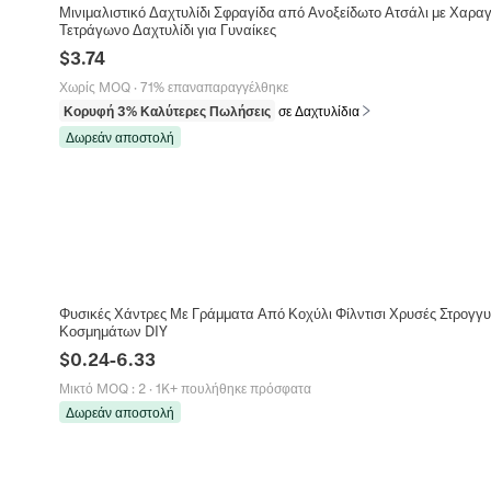
Μινιμαλιστικό Δαχτυλίδι Σφραγίδα από Ανοξείδωτο Ατσάλι με Χαρ
Τετράγωνο Δαχτυλίδι για Γυναίκες
$
3.74
Χωρίς MOQ
·
71% επαναπαραγγέλθηκε
Κορυφή 3% Καλύτερες Πωλήσεις
σε Δαχτυλίδια
Δωρεάν αποστολή
Φυσικές Χάντρες Με Γράμματα Από Κοχύλι Φίλντισι Χρυσές Στρογγυ
Κοσμημάτων DIY
$
0.24
-
6.33
Μικτό MOQ
:
2
·
1K+ πουλήθηκε πρόσφατα
Δωρεάν αποστολή