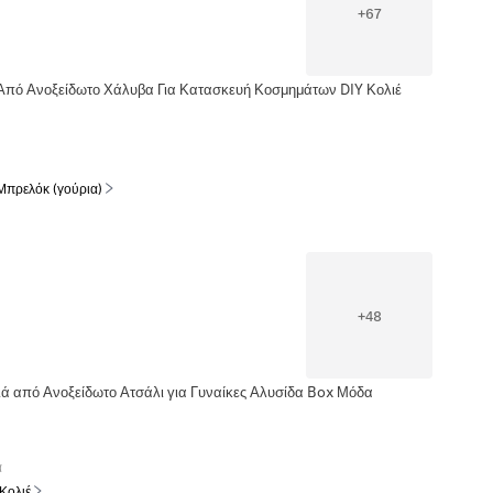
+
67
Από Ανοξείδωτο Χάλυβα Για Κατασκευή Κοσμημάτων DIY Κολιέ
Μπρελόκ (γούρια)
+
48
ιά από Ανοξείδωτο Ατσάλι για Γυναίκες Αλυσίδα Box Μόδα
α
 Κολιέ