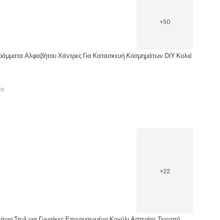
+
50
ράμματα Αλφαβήτου Χάντρες Για Κατασκευή Κοσμημάτων DIY Κολιέ
τα
+
22
άνιο Στυλ για Γυναίκες Επιχρυσωμένο Κοχύλι Αστερίας Τεχνητό