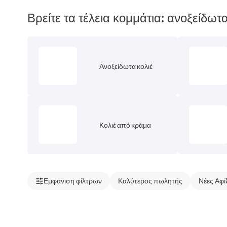
Βρείτε τα τέλεια κομμάτια: ανοξείδωτα
Ανοξείδωτα κολιέ
Κολιέ από κράμα
Εμφάνιση φίλτρων
Καλύτερος πωλητής
Νέες Αφί