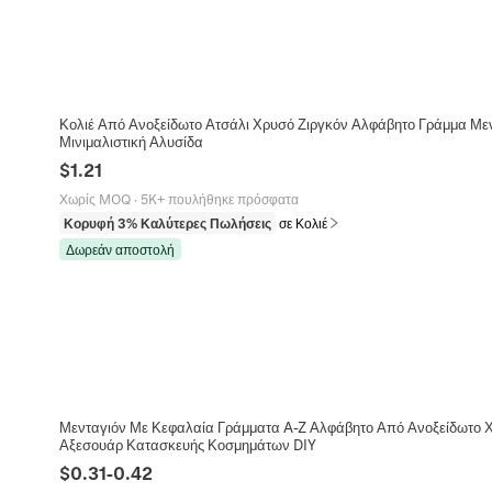
Κολιέ Από Ανοξείδωτο Ατσάλι Χρυσό Ζιργκόν Αλφάβητο Γράμμα Μεν
Μινιμαλιστική Αλυσίδα
$
1.21
Χωρίς MOQ
·
5K+ πουλήθηκε πρόσφατα
Κορυφή 3% Καλύτερες Πωλήσεις
σε Κολιέ
Δωρεάν αποστολή
Μενταγιόν Με Κεφαλαία Γράμματα A-Z Αλφάβητο Από Ανοξείδωτο
Αξεσουάρ Κατασκευής Κοσμημάτων DIY
$
0.31
-
0.42