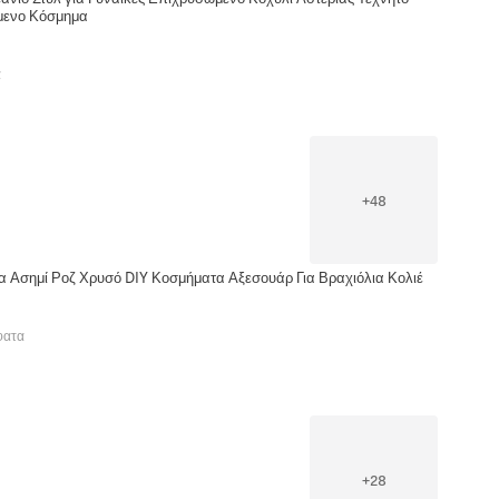
όμενο Κόσμημα
α
+
48
 Ασημί Ροζ Χρυσό DIY Κοσμήματα Αξεσουάρ Για Βραχιόλια Κολιέ
φατα
+
28