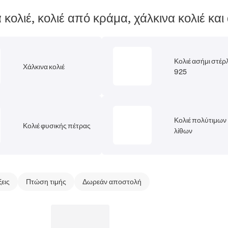
 κολιέ, κολιέ από κράμα, χάλκινα κολιέ και
Κολιέ ασήμι στέρ
Χάλκινα κολιέ
925
Κολιέ πολύτιμων
Κολιέ φυσικής πέτρας
λίθων
ξεις
Πτώση τιμής
Δωρεάν αποστολή